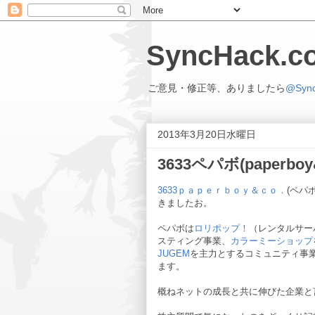
SyncHack
ご意見・修正等、ありましたら
@Syn
2013年3月20日水曜日
3633ペパボ(paper
3633ｐａｐｅｒｂｏｙ＆ｃｏ．
(ペパ
きましたお。
ペパボは
ロリポップ！
（レンタルサー
スティング事業、
カラーミーショップ
JUGEM
を主力とするコミュニティ事
ます。
概ねネットの成長と共に伸びた企業と