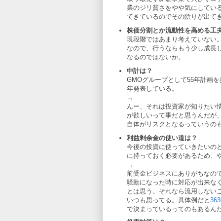
業のジリ貧さをやや気にしてい
てきているのでその陰りが出て
株価分割とか流動性を高める工
現段階ではあまり考えていない。
なので、行うならもう少し成長し
なるのではないか。
中計は？
GMOグループとして55年計画
年発表している。
→
んー、それは投資家が知りたい情
が欲しいって事だと思うんだが
自体がリスクとなるっていうの
利益剰余金の使い道は？
今後の投資に使っていきたいの
に持っておく必要があるため、
→
前受金ビジネスにありがちなので
騒動になった時に対応が出来な
とは思う。それなら流用しない
いつも思ってる。具体例だと
36
で決まっているってのもあるん