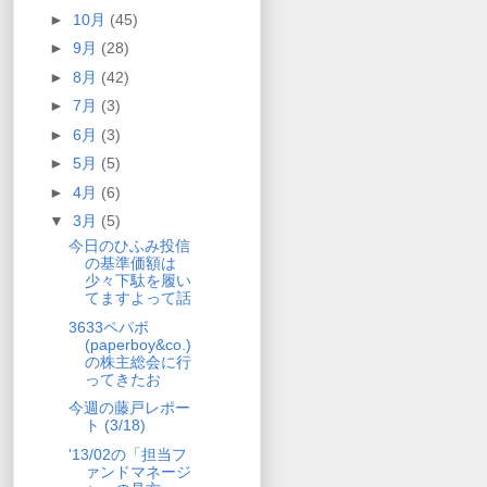
►
10月
(45)
►
9月
(28)
►
8月
(42)
►
7月
(3)
►
6月
(3)
►
5月
(5)
►
4月
(6)
▼
3月
(5)
今日のひふみ投信
の基準価額は
少々下駄を履い
てますよって話
3633ペパボ
(paperboy&co.)
の株主総会に行
ってきたお
今週の藤戸レポー
ト (3/18)
'13/02の「担当フ
ァンドマネージ