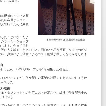
載してみます。
由は現状のビジネス顧
いた顧客層からコマー
替えて行くために約款
唆したことになったよ
paperboy&co. 第11期定時株主総会
うカラーミーショップ
われます。今まで行わ
ト等に人を増やしたとのこと。面白いと思う反面、今までのビジ
ない、少数による運営によるコスト削減が厳しくなるかもしれま
由
行うため、GMOグループから1名召集した都合上。
していたんですが、何か新しい事業の計画でもあるんでしょうか
せんでした。
ない理由
マホ・タブレットへの対応コストが嵩んだ。経常で受取配当金の
りません)。
ケているのが無いのでこのコストは良質でしょう。むしろ既存事