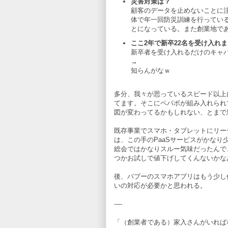
災害対策は？
顧客のデータを止めないことに
体で年一回防災訓練を行ってい
とになっている。また創業地で
ここ2年で新卒22名を受け入れ
新卒者を受け入れるだけのキャ
→
知らんがなｗ
多分、我々が思っているスピード以上
てます。そこにペパボが組み入れられ
図が変わってるかもしれない、とまで
既存事業でスマホ・タブレットにリー
は、この手のPaaSサービスがかな
総会ではかなりスルー気味だったんで
つかお試しで値下げしてくんないかな
後、パブーのスマホアプリはもう少し作
いの対応が必要かと思われる。
----
「（創業者である）家入さんがいれば