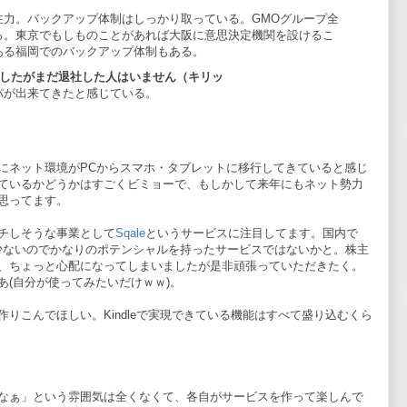
注力。バックアップ体制はしっかり取っている。GMOグループ全
る。東京でもしものことがあれば大阪に意思決定機関を設けるこ
ある福岡でのバックアップ体制もある。
ましたがまだ退社した人はいません（キリッ
パが出来てきたと感じている。
にネット環境がPCからスマホ・タブレットに移行してきていると感じ
ているかどうかはすごくビミョーで、もしかして来年にもネット勢力
思ってます。
チしそうな事業として
Sqale
というサービスに注目してます。国内で
り少ないのでかなりのポテンシャルを持ったサービスではないかと。株主
、ちょっと心配になってしまいましたが是非頑張っていただきたく。
あ(自分が使ってみたいだけｗｗ)。
りこんでほしい。Kindleで実現できている機能はすべて盛り込むくら
なぁ」という雰囲気は全くなくて、各自がサービスを作って楽しんで