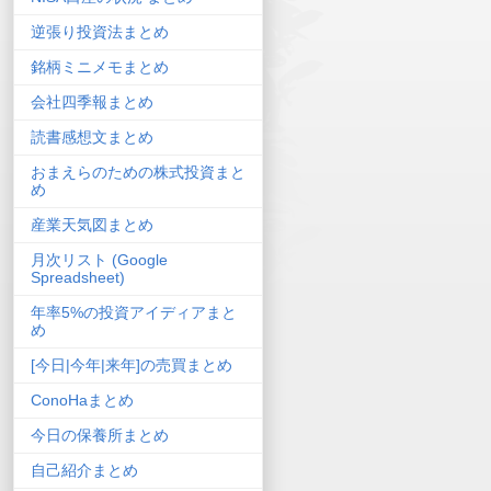
逆張り投資法まとめ
銘柄ミニメモまとめ
会社四季報まとめ
読書感想文まとめ
おまえらのための株式投資まと
め
産業天気図まとめ
月次リスト (Google
Spreadsheet)
年率5%の投資アイディアまと
め
[今日|今年|来年]の売買まとめ
ConoHaまとめ
今日の保養所まとめ
自己紹介まとめ