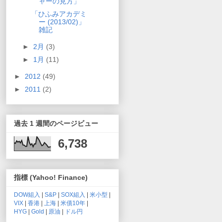
ャーの見方」
「ひふみアカデミ
ー (2013/02)」
雑記
►
2月
(3)
►
1月
(11)
►
2012
(49)
►
2011
(2)
過去 1 週間のページビュー
6,738
指標 (Yahoo! Finance)
DOW組入
|
S&P
|
SOX組入
|
米小型
|
VIX
|
香港
|
上海
|
米債10年
|
HYG
|
Gold
|
原油
|
ドル円