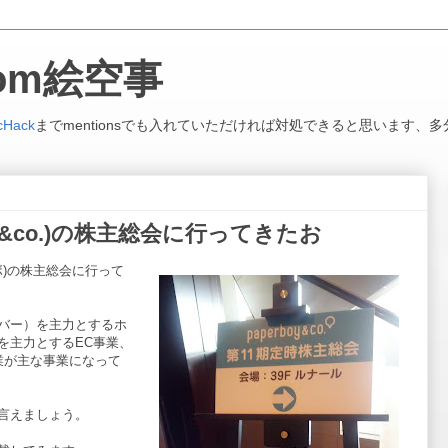
.com絵空事
cHack
までmentionsでも入れていただければ対処できると思います、多
boy&co.)の株主総会に行ってきたお
ボ)の株主総会に行って
バー）を主力とするホ
を主力とするEC事業、
業が主な事業になって
言えましょう。