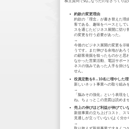
株主質問で気になったのをざっくり記
約款の変更理由
約款の「理念」が書き替えた理
客である、趣味をベースとして
スを通じたビジネス展開に切り
の変更を行う必要があった。
→
今後のビジネス展開の変更を示
うです。まだ伸びる余地があろ
の顧客発掘を狙ったものかと思
なかった営業活動、電話サポー
ネスの強みであった人手を掛け
せん。
役員定数を8→10名に増やした理
新しいネット事業への取り組みを
→
「脳みその強化」という表現を
ね。ちょっとこの意図は読めま
売上の伸びほど利益が伸びてい
新規事業の立ち上げコスト、ス
見通しが立っていない(よく分か
→
取り敢えず新規事業で大きくコ