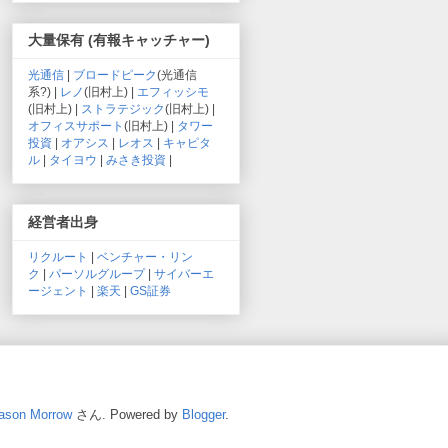
大量保有 (有報キャッチャー)
光通信
|
ブロードピーク
(光通信
系?) |
レノ
(旧村上) |
エフィッシモ
(旧村上) |
ストラテジック
(旧村上) |
オフィスサポート
(旧村上) |
タワー
投資
|
オアシス
|
レオス
|
キャピタ
ル
|
タイヨウ
|
みさき投資
|
経営者出身
リクルート
|
ベンチャー・リン
ク
|
パーソルグループ
|
サイバーエ
ージェント
|
楽天
|
GS証券
ason Morrow
さん. Powered by
Blogger
.