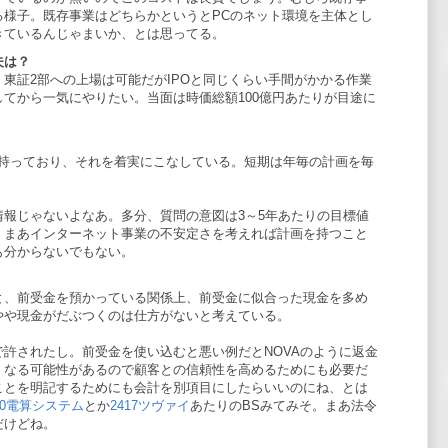
る様子。既存事業はどちらかというとPCのネット環境を主体とし
きているんじゃまいか、とは思ってる。
夫は？
東証2部への上場は可能だがIPOと同じくらい手間がかかる作業
てから一気にやりたい。当面は時価総額100億円あたりが目途に
を持っており、それを着実にこなしている。短期は年毎の計画を毎
報じゃないよなあ。多分、質問の意図は3～5年あたりの目標値
、まあインターネット事業の不安定さを考えれば計画を持つこと
も分からないでもない。
と、前受金を預かっている関係上、前受金に似合った現金を多め
やや現金がだぶつくのは仕方がないと考えている。
許されたし。前受金を使い込むと悪い例だとNOVAのように返金
くなる可能性があるので顧客との信頼性を高めるためにも必要だ
ことを明記するためにも会計を別項目にしたらいいのにね、とは
30電算システム
とか
2417ツヴァイ
あたりのBSみてみそ。まあ法令
だけどね。