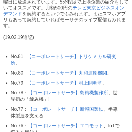
曜日に放送されています。5分程度で上場企業の紹介をして
いてオススメです。月額500円の
テレビ東京ビジネスオン
デマンド
を契約するといつでもみれます。またスマホアプ
リもあって契約していればモーサテのライブ配信もみれま
す。
(19.02.19追記)
No.81 :
【コーポレートサーチ】トリケミカル研究
所
、
No.80 :
【コーポレートサーチ】丸和運輸機関
、
No.79 :
【コーポレートサーチ】村上開明堂
、
No.78：
【コーポレートサーチ】島精機製作所
、世
界初の「編み機」!
No.77：
【コーポレートサーチ】新報国製鉄
、半導
体製造を支える
No.76：
【コーポレートサーチ】エコモット
、IoTで