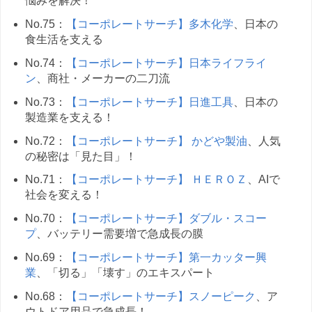
悩みを解決！
No.75：
【コーポレートサーチ】多木化学
、日本の
食生活を支える
No.74：
【コーポレートサーチ】日本ライフライ
ン
、商社・メーカーの二刀流
No.73：
【コーポレートサーチ】日進工具
、日本の
製造業を支える！
No.72：
【コーポレートサーチ】 かどや製油
、人気
の秘密は「見た目」！
No.71：
【コーポレートサーチ】 ＨＥＲＯＺ
、AIで
社会を変える！
No.70：
【コーポレートサーチ】ダブル・スコー
プ
、バッテリー需要増で急成長の膜
No.69：
【コーポレートサーチ】第一カッター興
業
、「切る」「壊す」のエキスパート
No.68：
【コーポレートサーチ】スノーピーク
、ア
ウトドア用品で急成長！