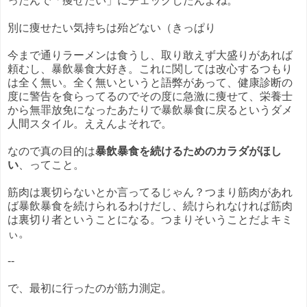
ったんで「痩せたい」にチェックしたんよね。
別に痩せたい気持ちは殆どない（きっぱり
今まで通りラーメンは食うし、取り敢えず大盛りがあれば
頼むし、暴飲暴食大好き。これに関しては改心するつもり
は全く無い。全く無いというと語弊があって、健康診断の
度に警告を食らってるのでその度に急激に痩せて、栄養士
から無罪放免になったあたりで暴飲暴食に戻るというダメ
人間スタイル。ええんよそれで。
なので真の目的は
暴飲暴食を続けるためのカラダがほし
い
、ってこと。
筋肉は裏切らないとか言ってるじゃん？つまり筋肉があれ
ば暴飲暴食を続けられるわけだし、続けられなければ筋肉
は裏切り者ということになる。つまりそいうことだよキミ
ぃ。
--
で、最初に行ったのが筋力測定。