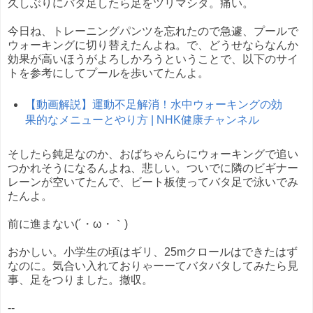
久しぶりにバタ足したら足をツリマシタ。痛い。
今日ね、トレーニングパンツを忘れたので急遽、プールで
ウォーキングに切り替えたんよね。で、どうせならなんか
効果が高いほうがよろしかろうということで、以下のサイ
トを参考にしてプールを歩いてたんよ。
【動画解説】運動不足解消！水中ウォーキングの効
果的なメニューとやり方 | NHK健康チャンネル
そしたら鈍足なのか、おばちゃんらにウォーキングで追い
つかれそうになるんよね、悲しい。ついでに隣のビギナー
レーンが空いてたんで、ビート板使ってバタ足で泳いでみ
たんよ。
前に進まない(´・ω・｀)
おかしい。小学生の頃はギリ、25mクロールはできたはず
なのに。気合い入れておりゃーーてバタバタしてみたら見
事、足をつりました。撤収。
--