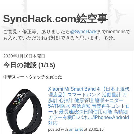
SyncHack.com絵空事
ご意見・修正等、ありましたら
@SyncHack
までmentionsで
も入れていただければ対処できると思います、多分。
2020年1月16日木曜日
今日の雑談 (1/15)
中華スマートウォッチを買った
Xiaomi Mi Smart Band 4 【日本正規代
理店品】スマートバンド 活動量計 万
歩計 心拍計 健康管理 睡眠モニター
5ATM防水 着信通知 音楽再生コントロ
ール 最長連続20日間使用可能 高精細
カラー有機ELパネル/iPhone&Android
対応
posted with
amazlet
at 20.01.15