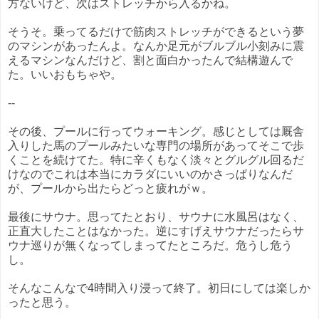
方ないけど、次はストレッチから入るかね。
そうそ。乗ってるだけで筋肉ストレッチができるという夢
のマシンがあったんよ。なんか足元がブルブル小刻みに震
えるマシンなんだけど、割と面白かったんで結構遊んで
た。いいおもちゃや。
--
その後、プールに行ってウォーキング。感じとしては厩舎
入りした馬のプールみたいな専門の場所があってそこで歩
くことを続けてた。特に辛くもなく淡々とグルグル回るだ
けなのでこれは本当にカラダにいいのかさっぱりなんだ
が、プールから出たらどっと疲れがｗ。
最後にサウナ。思ってたとおり、サウナに水風呂はなく、
正直大したことはなかった。逆にすげえサウナだったらサ
ウナ巡りが無くなってしまってたところだ。危うし危う
し。
そんなこんなで4時間入り浸って終了。初日にしては楽しか
ったと思う。