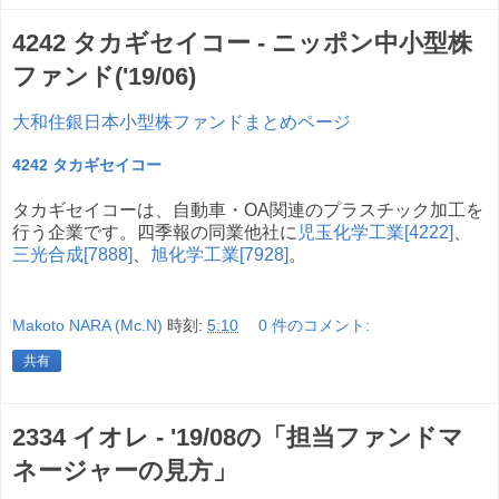
4242 タカギセイコー - ニッポン中小型株
ファンド('19/06)
大和住銀日本小型株ファンドまとめページ
4242 タカギセイコー
タカギセイコーは、自動車・OA関連のプラスチック加工を
行う企業です。四季報の同業他社に
児玉化学工業[4222]
、
三光合成[7888]
、
旭化学工業[7928]
。
Makoto NARA (Mc.N)
時刻:
5:10
0 件のコメント:
共有
2334 イオレ - '19/08の「担当ファンドマ
ネージャーの見方」