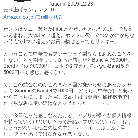
Xiaomi (2019-12-23)
売り上げランキング: 10
Amazon.co.jpで詳細を見る
ホントはソニー製とかFitbitとか買いたかったんよ。でも高
いんよね。大体1マソ超え。ホントに役に立つのかわからな
い時点で1マソ超えのお買い物はとってもリスキー。
ということで中華でもファーウェイ製ならまあ変なことを
しないことを期待しつつ探った感じだとBand 4で5000円、
Band 4 Proで8000円、日本で発売されていないBand 5で
5000円って感じ。悪くない。
で、この競合なのがこれまた米国の嫌がらせにあったシャ
オミ(Xiaomi)のBand 4で4000円。どっちも中華だけど安い
からこっちにしました =)。決め手は音楽再生操作機能でし
た（ちなみに使い道はなさそうだった、、、）。
で、今日使った感じなんだけど、アプリが様々な個人情報
を持っていくけどいい？って許諾がウザいというか、もう
しょうがないよねこの世の中(´・ω・｀)。しぶしぶ了承
し、使った感じではなかなか悪くない。