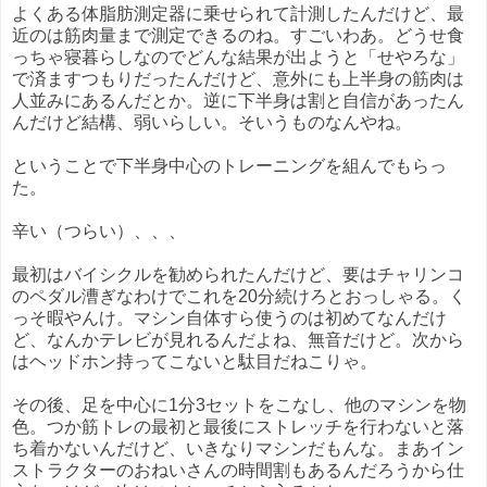
よくある体脂肪測定器に乗せられて計測したんだけど、最
近のは筋肉量まで測定できるのね。すごいわあ。どうせ食
っちゃ寝暮らしなのでどんな結果が出ようと「せやろな」
で済ますつもりだったんだけど、意外にも上半身の筋肉は
人並みにあるんだとか。逆に下半身は割と自信があったん
んだけど結構、弱いらしい。そいうものなんやね。
ということで下半身中心のトレーニングを組んでもらっ
た。
辛い（つらい）、、、
最初はバイシクルを勧められたんだけど、要はチャリンコ
のペダル漕ぎなわけでこれを20分続けろとおっしゃる。く
っそ暇やんけ。マシン自体すら使うのは初めてなんだけ
ど、なんかテレビが見れるんだよね、無音だけど。次から
はヘッドホン持ってこないと駄目だねこりゃ。
その後、足を中心に1分3セットをこなし、他のマシンを物
色。つか筋トレの最初と最後にストレッチを行わないと落
ち着かないんだけど、いきなりマシンだもんな。まあイン
ストラクターのおねいさんの時間割もあるんだろうから仕