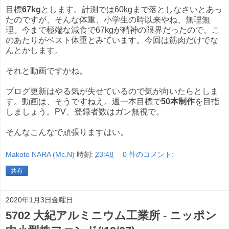
目標
67kg
とします。計測では60kgまで落としなさいとあっ
たのですが、そんな体重、小学生の時以来やね、無理無
理。今まで極端な減食で67kgが精神の限界だったので、こ
のあたりがベスト体重とみています。今回は筋肉だけでな
んとかします。
それと動画ですかね。
ブログ更新はやる気が失せているので気が向いたらとしま
す。動画は、そうですねえ。週一本目標で
50本制作
を目指
しましょう。PV、登録者数はガン無視で。
そんなこんなで頑張りますはい。
Makoto NARA (Mc.N)
時刻:
23:48
0 件のコメント:
共有
2020年1月3日金曜日
5702 大紀アルミニウム工業所 - ニッポン