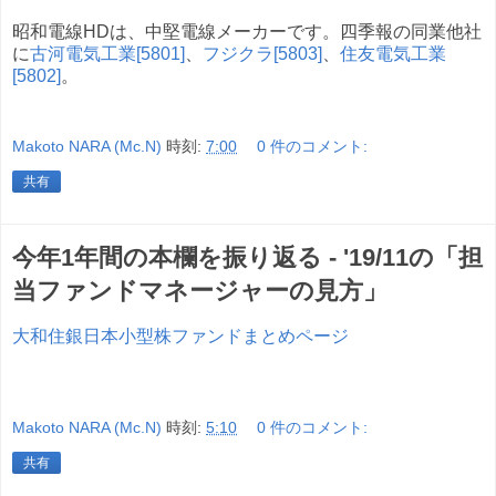
昭和電線HDは、中堅電線メーカーです。四季報の同業他社
に
古河電気工業[5801]
、
フジクラ[5803]
、
住友電気工業
[5802]
。
Makoto NARA (Mc.N)
時刻:
7:00
0 件のコメント:
共有
今年1年間の本欄を振り返る - '19/11の「担
当ファンドマネージャーの見方」
大和住銀日本小型株ファンドまとめページ
Makoto NARA (Mc.N)
時刻:
5:10
0 件のコメント:
共有