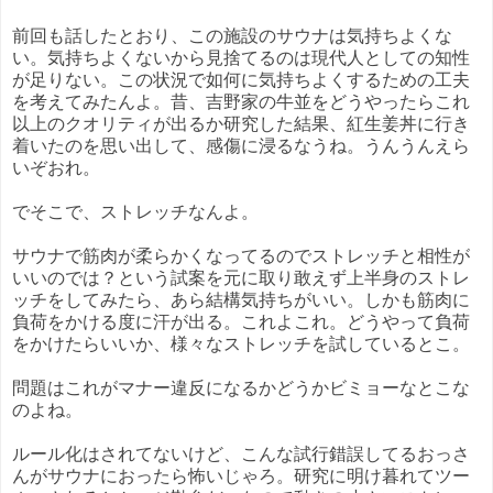
前回も話したとおり、この施設のサウナは気持ちよくな
い。気持ちよくないから見捨てるのは現代人としての知性
が足りない。この状況で如何に気持ちよくするための工夫
を考えてみたんよ。昔、吉野家の牛並をどうやったらこれ
以上のクオリティが出るか研究した結果、紅生姜丼に行き
着いたのを思い出して、感傷に浸るなうね。うんうんえら
いぞおれ。
でそこで、ストレッチなんよ。
サウナで筋肉が柔らかくなってるのでストレッチと相性が
いいのでは？という試案を元に取り敢えず上半身のストレ
ッチをしてみたら、あら結構気持ちがいい。しかも筋肉に
負荷をかける度に汗が出る。これよこれ。どうやって負荷
をかけたらいいか、様々なストレッチを試しているとこ。
問題はこれがマナー違反になるかどうかビミョーなとこな
のよね。
ルール化はされてないけど、こんな試行錯誤してるおっさ
んがサウナにおったら怖いじゃろ。研究に明け暮れてツー