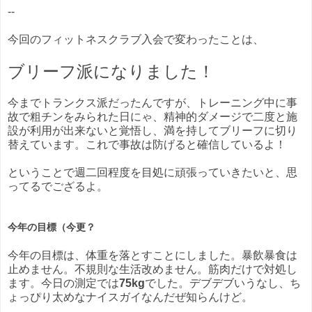
--
今回のフィットネスクラブ入会で変わったことは、
ブリーフ派になりました！
今までトランクス派だったんですが、トレーニング中に事
故で粗チンをみられた日にゃ、精神的ダメージで二度と施
設が利用が出来ないと覚悟し、満を持してブリーフに切り
替えています。これで事故は防げると確信しているよ！
ということで週二回程度を目処に頑張っていきたいと、思
ってるでござるよ。
今年の目標（今更？
今年の目標は、体重を落とすことにしました。暴飲暴食は
止めません。不規則な生活改めません。筋肉だけで対処し
ます。今日の測定では
75kg
でした。デブデブいうなし、ち
ょっぴり太めなナイスガイなんだぜ知らんけど。