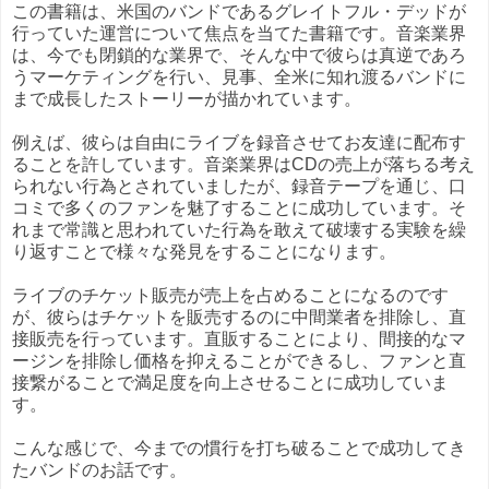
この書籍は、米国のバンドであるグレイトフル・デッドが
行っていた運営について焦点を当てた書籍です。音楽業界
は、今でも閉鎖的な業界で、そんな中で彼らは真逆であろ
うマーケティングを行い、見事、全米に知れ渡るバンドに
まで成長したストーリーが描かれています。
例えば、彼らは自由にライブを録音させてお友達に配布す
ることを許しています。音楽業界はCDの売上が落ちる考え
られない行為とされていましたが、録音テープを通じ、口
コミで多くのファンを魅了することに成功しています。そ
れまで常識と思われていた行為を敢えて破壊する実験を繰
り返すことで様々な発見をすることになります。
ライブのチケット販売が売上を占めることになるのです
が、彼らはチケットを販売するのに中間業者を排除し、直
接販売を行っています。直販することにより、間接的なマ
ージンを排除し価格を抑えることができるし、ファンと直
接繋がることで満足度を向上させることに成功していま
す。
こんな感じで、今までの慣行を打ち破ることで成功してき
たバンドのお話です。