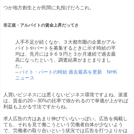
つか地方創生とか民間に丸投げだろこれ。
非正規・アルバイトの賃金上昇だってさ
人手不足が続くなか、３大都市圏の企業がアル
バイトやパートを募集するときに示す時給の平
均は、先月には９６９円と３か月連続で過去最
高になったという、調査結果がまとまりまし
た。
--
バイト・パートの時給 過去最高を更新 NHK
ニュース
人買いビジネスには悪くないビジネス環境ですよね。派遣
は、賃金の20～30%の比率で抜かれるので単価が上がれば
利益も上がる寸法ですからね。
求人広告の方はあまり伸びていないっぽい。広告を掲載し
ても、それを見て働こうという労働者自体が少ないよう
で、労働者の取り合いという状況では広告を打つよりかは