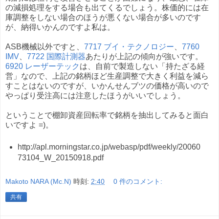
の減損処理をする場合も出てくるでしょう。株価的には在
庫調整をしない場合のほうが悪くない場合が多いのです
が、納得いかんのですよ私は。
ASB機械以外ですと、
7717 ブイ・テクノロジー
、
7760
IMV
、
7722 国際計測器
あたりが上記の傾向が強いです。
6920 レーザーテック
は、自前で製造しない「持たざる経
営」なので、上記の銘柄ほど生産調整で大きく利益を減ら
すことはないのですが、いかんせんブツの価格が高いので
やっぱり受注高には注意したほうがいいでしょう。
ということで棚卸資産回転率で銘柄を抽出してみると面白
いですよ =)。
http://apl.morningstar.co.jp/webasp/pdf/weekly/20060
73104_W_20150918.pdf
Makoto NARA (Mc.N)
時刻:
2:40
0 件のコメント:
共有