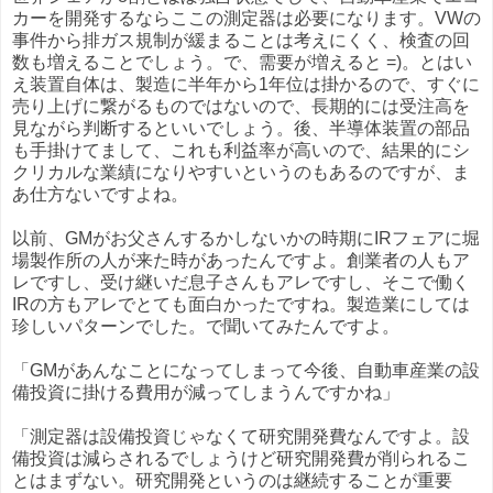
カーを開発するならここの測定器は必要になります。VWの
事件から排ガス規制が緩まることは考えにくく、検査の回
数も増えることでしょう。で、需要が増えると =)。とはい
え装置自体は、製造に半年から1年位は掛かるので、すぐに
売り上げに繋がるものではないので、長期的には受注高を
見ながら判断するといいでしょう。後、半導体装置の部品
も手掛けてまして、これも利益率が高いので、結果的にシ
クリカルな業績になりやすいというのもあるのですが、ま
あ仕方ないですよね。
以前、GMがお父さんするかしないかの時期にIRフェアに堀
場製作所の人が来た時があったんですよ。創業者の人もア
レですし、受け継いだ息子さんもアレですし、そこで働く
IRの方もアレでとても面白かったですね。製造業にしては
珍しいパターンでした。で聞いてみたんですよ。
「GMがあんなことになってしまって今後、自動車産業の設
備投資に掛ける費用が減ってしまうんですかね」
「測定器は設備投資じゃなくて研究開発費なんですよ。設
備投資は減らされるでしょうけど研究開発費が削られるこ
とはまずない。研究開発というのは継続することが重要