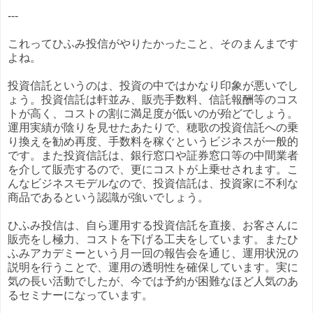
---
これってひふみ投信がやりたかったこと、そのまんまです
よね。
投資信託というのは、投資の中ではかなり印象が悪いでし
ょう。投資信託は軒並み、販売手数料、信託報酬等のコス
トが高く、コストの割に満足度が低いのが殆どでしょう。
運用実績が陰りを見せたあたりで、穂歌の投資信託への乗
り換えを勧め再度、手数料を稼ぐというビジネスが一般的
です。また投資信託は、銀行窓口や証券窓口等の中間業者
を介して販売するので、更にコストが上乗せされます。こ
んなビジネスモデルなので、投資信託は、投資家に不利な
商品であるという認識が強いでしょう。
ひふみ投信は、自ら運用する投資信託を直接、お客さんに
販売をし極力、コストを下げる工夫をしています。またひ
ふみアカデミーという月一回の報告会を通じ、運用状況の
説明を行うことで、運用の透明性を確保しています。実に
気の長い活動でしたが、今では予約が困難なほど人気のあ
るセミナーになっています。