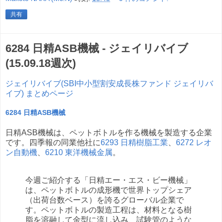
共有
6284 日精ASB機械 - ジェイリバイブ
(15.09.18週次)
ジェイリバイブ(SBI中小型割安成長株ファンド ジェイリバ
イブ) まとめページ
6284 日精ASB機械
日精ASB機械は、ペットボトルを作る機械を製造する企業
です。四季報の同業他社に
6293 日精樹脂工業
、
6272 レオ
ン自動機
、
6210 東洋機械金属
。
今週ご紹介する「日精エー・エス・ビー機械」
は、ペットボトルの成形機で世界トップシェア
（出荷台数ベース）を誇るグローバル企業で
す。ペットボトルの製造工程は、材料となる樹
脂を溶融して金型に流し込み、試験管のような