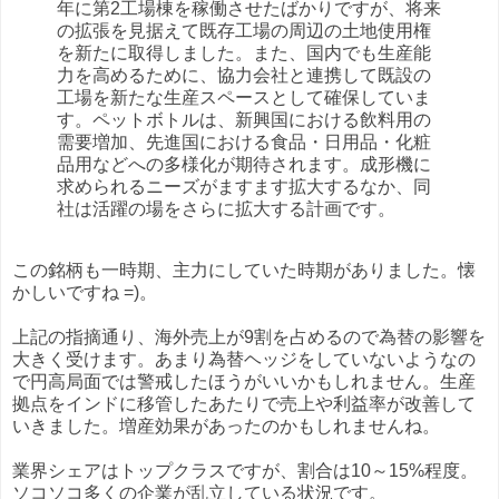
年に第2工場棟を稼働させたばかりですが、将来
の拡張を見据えて既存工場の周辺の土地使用権
を新たに取得しました。また、国内でも生産能
力を高めるために、協力会社と連携して既設の
工場を新たな生産スペースとして確保していま
す。ペットボトルは、新興国における飲料用の
需要増加、先進国における食品・日用品・化粧
品用などへの多様化が期待されます。成形機に
求められるニーズがますます拡大するなか、同
社は活躍の場をさらに拡大する計画です。
この銘柄も一時期、主力にしていた時期がありました。懐
かしいですね =)。
上記の指摘通り、海外売上が9割を占めるので為替の影響を
大きく受けます。あまり為替ヘッジをしていないようなの
で円高局面では警戒したほうがいいかもしれません。生産
拠点をインドに移管したあたりで売上や利益率が改善して
いきました。増産効果があったのかもしれませんね。
業界シェアはトップクラスですが、割合は10～15%程度。
ソコソコ多くの企業が乱立している状況です。