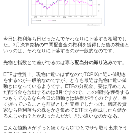
今日は権利落ち日だったんでそれなりに下落する相場でし
た。3月決算銘柄の中間配当金の権利を獲得した後の株価と
いうのは、それなりに下落するのが一般的なのです。
先物と指数とで差がでるのは専ら
配当分の織り込み
です。
ETFは性質上、現物に近いはずなのでTOPIXに近い値動き
をするのが一般的なのですが、どうも最近は先物に近い値
動きになっているようです。ETFの分配金、要は貯めこん
だ配当金を放出するのは8月ですので、この権利を獲得する
つもりであるなら今日の値動きは納得が行くのですが、長
く握っていることを前提とした売買でしたっけ。機関投資
家なら権利落ちの株をかき集めてETF玉を組成したら儲か
るんじゃね？とか思ったんだが、思い違いなのかなあ。
こんな値動きがずっと続くならCFDとでサヤ取り出来そう