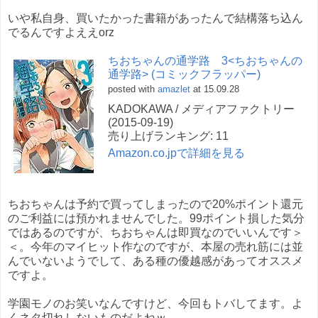
いや私自身、買いたかった書籍があったんで結構落ち込ん
でるんですよええorz
ちおちゃんの通学路 3<ちおちゃんの
通学路> (コミックフラッパー)
posted with
amazlet
at 15.09.28
KADOKAWA / メディアファクトリー
(2015-09-19)
売り上げランキング: 11
Amazon.co.jpで詳細を見る
ちおちゃんは予約で買ってしまったので20%ポイント還元
のご利益には預かれませんでした。99ポイント損した気分
ではあるのですが、ちおちゃんは即買なのでいいんです＞
＜。今年のマイヒット作なのですが、本屋の売れ筋には並
んでいないようでして、ある種の優越感があってオススメ
ですよ。
学園モノのお笑いなんですけど、今回もトバしてます。よ
くネタ切れしないものだよねｗ