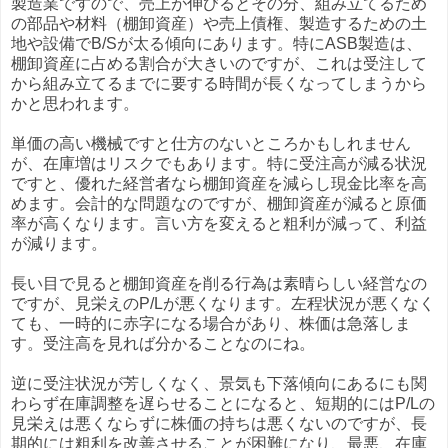
製造業ですので、売上が伸びるとその分、組み立てるため
の部品や材料（棚卸資産）や売上債権、製造するための土
地や設備でB/Sが太る傾向にあります。特にASB製造は、
棚卸資産に占める割合が大きいのですが、これは受注して
から組み立てるまでに要する時間が長くなってしまうから
かと思われます。
単価の高い機械ですと仕方のないところかもしれません
が、在庫増はリスクでもあります。特に受注高が減る状況
ですと、優れた経営者なら棚卸資産を減らし現金比率を高
めます。会計的な問題なのですが、棚卸資産が減ると原価
率が高くなります。言い方を変えると粗利が減って、利益
が減ります。
長い目で見ると棚卸資産を削る行為は素晴らしい経営なの
ですが、見栄えのP/Lが悪くなります。左程状況が悪くなく
ても、一時的に赤字になる場合があり、株価は急落しま
す。受注高を見れば分かることなのにね。
逆に受注状況が芳しくなく、景気も下落傾向にあるにも関
わらず在庫調整を遅らせることになると、短期的にはP/Lの
見栄えは悪くならずに株価の持ちは悪くないのですが、長
期的には粗利を改善させることが困難になり、最悪、在庫