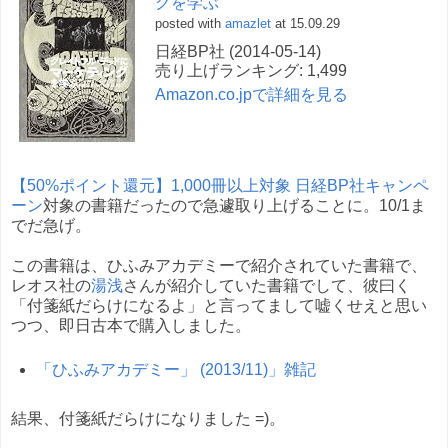
グを学ぶ
posted with
amazlet
at 15.09.29
日経BP社 (2014-05-14)
売り上げランキング: 1,499
Amazon.co.jpで詳細を見る
【50%ポイント還元】1,000冊以上対象 日経BP社キャンペ
ーン
対象の書籍だったので急遽取り上げることに。10/1ま
でだ急げ。
この書籍は、ひふみアカデミーで紹介されていた書籍で、
レオス社の
湯浅
さんが紹介していた書籍でして、彼曰く
「付箋紙だらけになるよ」と言ってまして嘘くせえと思い
つつ、即日古本で購入しました。
「ひふみアカデミー」 (2013/11)」雑記
結果、付箋紙だらけになりました =)。