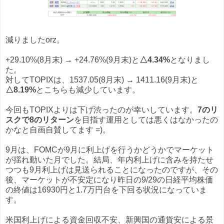
減りましたorz。
+29.10%(8月末) → +24.76%(9月末)と
△4.34%
となりまし
た。
対してTOPIXは、1537.05(8月末) → 1411.16(9月末)と
△8.19%
とこちらも減少しています。
今回もTOPIXよりは下げ渋ったのが幸いしています。
7のリ
スクで8のリターン
を目指す運用としては悪くはなかったの
かなと自画自賛してます =)。
9月は、FOMCが9月に利上げを行うかどうかでマーケット
が揺れ動いた月でした。結局、年内利上げに含みを持たせ
つつも9月利上げは見送られることになったのですが、その
後、マーケットが不安定になり昨日の9/29の日経平均株価
の終値は16930円と1.7万円台を下回る状況になっていま
す。
米国利上げによる資金回収不安、新興国の通貨安による景