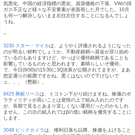
気悪化、中国の経済指標の悪化、資源価格の下落、VWの排
ガス不正など様々な不安要素が表面視した月でした。10月
も何一つ解決しないまま右往左往することになるんでしょ
うね。
--
3230 スター・マイカ
は、ようやく評価されるようになった
のが明るい材料でしょうか。不動産銘柄へ資金が戻り始め
ているのもありますけど、やっぱり優待銘柄であることも
影響しているものかと思われます。素晴らしいぞ優待。
で、今日(9/30)の15:30に3Q決算が公開されてますが、まあ
想定通りの範囲ですかね。悪くはないので下げないで
ェ、、、（懇願）。
8425 興銀リース
は、トコトン下がり続けますね。株価のボ
ラティリティが高いことは覚悟の上で組み入れたのです
が、長期で見るとあまり宜しくない運用だったのかもしれ
ません。この次の組入れではβの低い銘柄を優先することに
します。
3048 ビックカメラ
は、権利日落ち以降、株価を上げること