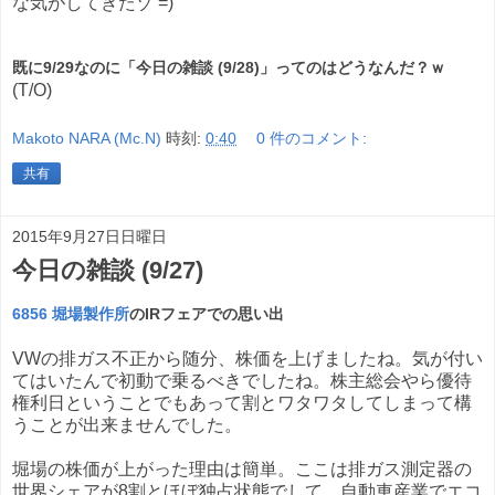
な気がしてきたゾ =)
既に9/29なのに「今日の雑談 (9/28)」ってのはどうなんだ？ｗ
(T/O)
Makoto NARA (Mc.N)
時刻:
0:40
0 件のコメント:
共有
2015年9月27日日曜日
今日の雑談 (9/27)
6856 堀場製作所
のIRフェアでの思い出
VWの排ガス不正から随分、株価を上げましたね。気が付い
てはいたんで初動で乗るべきでしたね。株主総会やら優待
権利日ということでもあって割とワタワタしてしまって構
うことが出来ませんでした。
堀場の株価が上がった理由は簡単。ここは排ガス測定器の
世界シェアが8割とほぼ独占状態でして、自動車産業でエコ