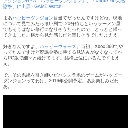
アクションRPG「ハッピーダンジョン」、「Xbox One大感
謝祭」に出展 - GAME Watch
まあ
ハッピーダンジョン
目当てだったんですけどね。現地
について見てみたら凄い列で120分待ちというラーメン屋
でもそうはない修行になりそうだったので、とっとと帰っ
てきました。横から見た感じだと楽しそうでしたよええ。
好きなんですよ、
ハッピーウォーズ
。当初、Xbox 360でや
ってたんですけど廃課金勢に勝てる見込みがなくなってか
らPC版で細々と続けてます。結構上位にいるんですよえ
え。
で、その系統を引き継いだハクスラ系のゲームがハッピー
ダンジョンってわけ。2016年公開予定。ああ楽しみだわ
あ。