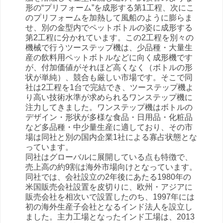
形の“プリフォーム”を成形する第1工程、次にこ
のプリフォームを加熱して風船のように膨らま
せ、別の金型内でペットボトルの姿に成形する
第2工程に分かれています。この2工程を別々の
機械で行うツーステップ機は、少品種・大量生
産の飲料用ペットボトルなどに向く成形機です
が、付加価値がそれほど高くなく（ボトルの形
状が単純）、競合も厳しい市場です。そこで同
社は2工程を1台で完結でき、ツーステップ機よ
り高い技術水準が求められるワンステップ機に
注力してきました。ワンステップ機はボトルの
デザイン・形状が多様な食品・日用品・化粧品
など多品種・中少量生産に適しており、その市
場は同社と別の国内企業1社による寡占状態とな
っています。
同社はグローバルに展開している点も特徴で、
売上高の約9割は海外市場向けとなっています。
同社では、会社設立の2年後にあたる1980年の
米国販売会社設置を皮切りに、欧州・アジアに
販売会社を相次いで設置したのち、1997年には
初の海外生産子会社となるインド法人を設立し
ました。主力工場となったインド工場は、2013