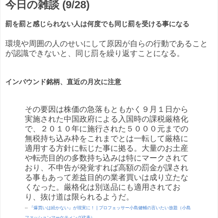
今日の雑談 (9/28)
罰を罰と感じられない人は何度でも同じ罰を受ける事になる
環境や周囲の人のせいにして原因が自らの行動であること
が認識できないと、同じ罰を繰り返すことになる。
インバウンド銘柄、直近の月次に注意
その要因は株価の急落もともかく９月１日から
実施された中国政府による入国時の課税厳格化
で、２０１０年に施行された５０００元までの
無税持ち込み枠をこれまでとは一転して厳格に
適用する方針に転じた事に拠る。大量のお土産
や転売目的の多数持ち込みは特にマークされて
おり、不申告が発覚すれば高額の罰金が課され
る事もあって差益目的の業者買いは成り立たな
くなった。厳格化は別送品にも適用されてお
り、抜け道は限られるようだ。
--
『爆買いは続かない』が現実に！ | プロフェッサー小島健輔の言いたい放題（小島
ファッションマーケティング代表）