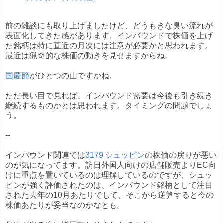
前の雑談にも取り上げましたけど、どうもきな臭い流れが
表面化してきた感があります。インバウンドで株価を上げ
た銘柄は特に直近の月次には注意が必要かと思われます。
最近は猟奇的な株価の動きを見せますからね。
国慶節
がひとつの山ですかね。
ただ長い目で見れば、インバウンド需要は今後も引き続き
継続するものかとは思われます。タイミングの問題でしょ
う。
--
インバウンド関連では
3179 シュッピン
の株価の戻りが悪い
のが気になってます。訪日外国人向けの店舗販売よりEC向
けに重点を置いているのは理解しているのですが、シュッ
ピンが強く評価されたのは、インバウンド銘柄として注目
された去年の10月あたりでして、そこから逆算すると今の
株価あたりが妥当なのかなとも。