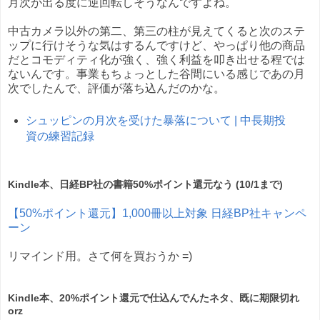
月次が出る度に逆回転しそうなんですよね。
中古カメラ以外の第二、第三の柱が見えてくると次のステ
ップに行けそうな気はするんですけど、やっぱり他の商品
だとコモディティ化が強く、強く利益を叩き出せる程では
ないんです。事業もちょっとした谷間にいる感じであの月
次でしたんで、評価が落ち込んだのかな。
シュッピンの月次を受けた暴落について | 中長期投
資の練習記録
Kindle本、日経BP社の書籍50%ポイント還元なう (10/1まで)
【50%ポイント還元】1,000冊以上対象 日経BP社キャンペ
ーン
リマインド用。さて何を買おうか =)
Kindle本、20%ポイント還元で仕込んでんたネタ、既に期限切れ
orz