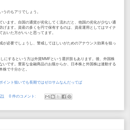
いうのもアリでしょう。
ています。自国の通貨が劣化してく流れだと、他国の劣化が少ない通
防げます。資産の多くを円で保有するのは、資産運用としてはマイナ
ておいた方がいいと思ってます。
戒が必要でしょうし、警戒してほしいがためのアナウンス効果を狙っ
無しにするという方は外貨MMFという選択肢もあります。後、外国株
ないです。豊富な金融商品のお蔭からか、日本株と外国株は連動する
本株で十分かと。
スワップポイント狙いでも長期ではゼロサムなんだってば
:21
0 件のコメント: