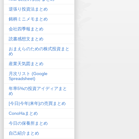
逆張り投資法まとめ
銘柄ミニメモまとめ
会社四季報まとめ
読書感想文まとめ
おまえらのための株式投資まと
め
産業天気図まとめ
月次リスト (Google
Spreadsheet)
年率5%の投資アイディアまと
め
[今日|今年|来年]の売買まとめ
ConoHaまとめ
今日の保養所まとめ
自己紹介まとめ