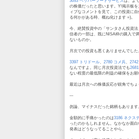
3053 ペッパーフードサービス
は、よ
の株価だったと思います。Y!掲示板を
ィブなコメントを見て、この投資に自
る何かがある時、概ね化けます =)。
今、絶賛投資中の「サンタさん投資法
信者の一部は、既にNISA枠の購入
ないものか。
月次での投資も悪くありませんでした
3397 トリドール
、
2780 コメ兵
、
274
なんですよ。同じ月次投資法でも
268
ない程度の最低限の利益の確保をお願
最近は月次への株価反応が鋭角でちょ
---
勿論、マイナスだった銘柄もあります
金額的に手痛かったのは
3186 ネクス
ったのかもしれません。なかなか面白
発表はどうなってることやら。