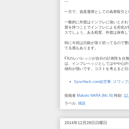
---
一方で、資産運用としての為替取引と
一般的に外貨はインフレに強いとされ
貨を持つことでインフレによる劣化が
スでしょう。ある程度、外貨は保有し
特に今回は日銀が張り切ってるので警
てる感もあります。
FXのレバレッジが自分の計画性を台
は、インフレヘッジとしてはやや心許
傾向が強いです。コストを考えると日
SyncHack.com絵空事: 
投稿者
Makoto NARA (Mc.N)
時刻:
12
ラベル:
雑談
2014年12月28日日曜日