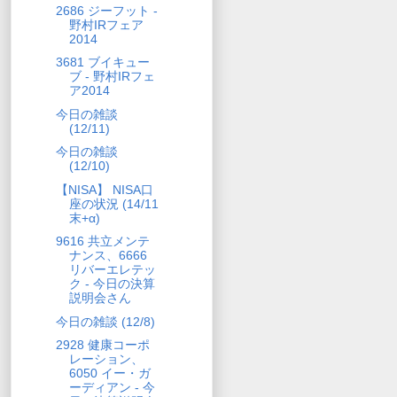
2686 ジーフット -
野村IRフェア
2014
3681 ブイキュー
ブ - 野村IRフェ
ア2014
今日の雑談
(12/11)
今日の雑談
(12/10)
【NISA】 NISA口
座の状況 (14/11
末+α)
9616 共立メンテ
ナンス、6666
リバーエレテッ
ク - 今日の決算
説明会さん
今日の雑談 (12/8)
2928 健康コーポ
レーション、
6050 イー・ガ
ーディアン - 今