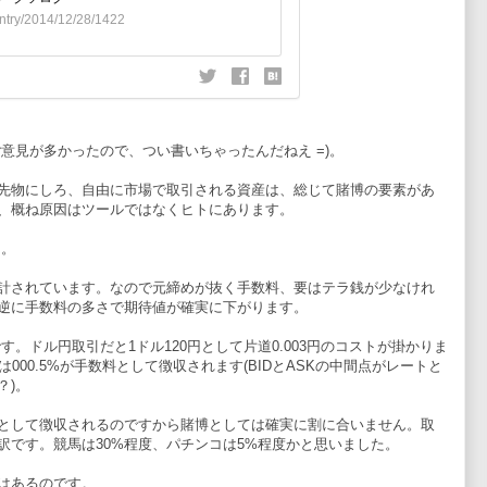
意見が多かったので、つい書いちゃったんだねえ =)。
先物にしろ、自由に市場で取引される資産は、総じて賭博の要素があ
、概ね原因はツールではなくヒトにあります。
う。
計されています。なので元締めが抜く手数料、要はテラ銭が少なけれ
逆に手数料の多さで期待値が確実に下がります。
。ドル円取引だと1ドル120円として片道0.003円のコストが掛かりま
000.5%が手数料として徴収されます(BIDとASKの中間点がレートと
？)。
ラ銭として徴収されるのですから賭博としては確実に割に合いません。取
訳です。競馬は30%程度、パチンコは5%程度かと思いました。
はあるのです。