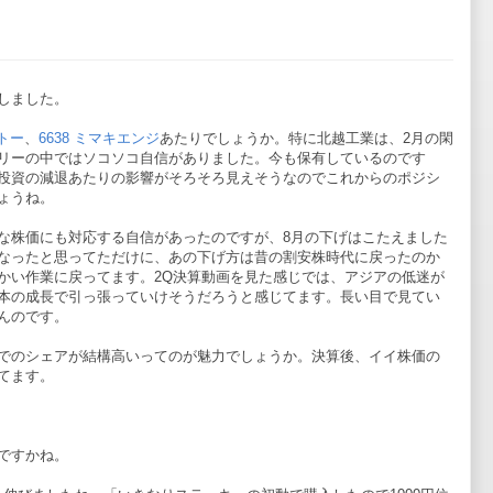
しました。
キトー
、
6638 ミマキエンジ
あたりでしょうか。特に北越工業は、2月の閑
リーの中ではソコソコ自信がありました。今も保有しているのです
投資の減退あたりの影響がそろそろ見えそうなのでこれからのポジシ
ょうね。
な株価にも対応する自信があったのですが、8月の下げはこたえました
なったと思ってただけに、あの下げ方は昔の割安株時代に戻ったのか
かい作業に戻ってます。2Q決算動画を見た感じでは、アジアの低迷が
本の成長で引っ張っていけそうだろうと感じてます。長い目で見てい
んのです。
でのシェアが結構高いってのが魅力でしょうか。決算後、イイ株価の
てます。
ですかね。