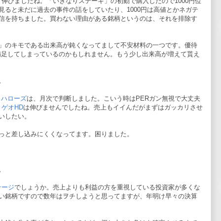
く伸びましたね。「いきなりステーキ」の初動で購入したので1000円位
見ると未だに過去の事件の話をしていたり、1000円は高値とかネガテ
信を持ちました。買わない理由がある銘柄というのは、それを排除す
」のキモである出来高が鈍くなってまして不安材料の一つです。優待
で満足してしまっているのかもしれません。もう少し出来高が増えて貰え
。
2 ハローズ
は、月次で判断しました。こいう時はPERガン無視で大丈夫
1 ゲオHD
は伸びませんでしたね。売上もイイんだがまずはガッカリさせ
いしたい。
っと差し込みにくくなってます。困りました。
。
テージ
でしょうか。売上よりも利益の方を重視している投資家が多くな
い銘柄ですので数年はヲチしようと思ってますが、年明け早々の決算