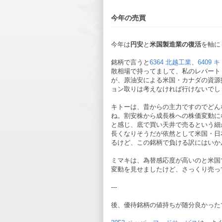
今年の売買
今年は
円安
と
米国製造業の復活
を軸に
銘柄で言うと
6364 北越工業
、
6409 
散相場で持ってまして、私のレパート
が、原油安による米国・カナダの資源
ョン取りは考えなければ行けないでし
キトーは、昔からの主力ですのでどん
ね。割安株から成長株への株価変動に
と感じ、底で買い天井で売るという細
長くなりそうだが依然として米国・日
るけど、この銘柄で負ける訳にはいか
ミマキは、為替感応度が高いのと米国
変動を見せましたけど、さっくり売っ
---
後、優待銘柄の値持ちが随分良かった