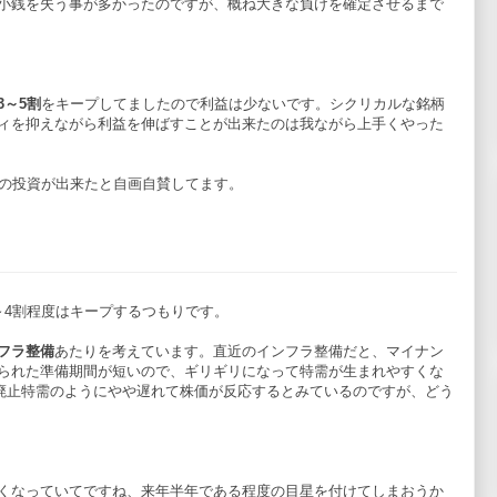
小銭を失う事が多かったのですが、概ね大きな負けを確定させるまで
3～5割
をキープしてましたので利益は少ないです。シクリカルな銘柄
ィを抑えながら利益を伸ばすことが出来たのは我ながら上手くやった
得の投資が出来たと自画自賛してます。
～4割程度はキープするつもりです。
フラ整備
あたりを考えています。直近のインフラ整備だと、マイナン
られた準備期間が短いので、ギリギリになって特需が生まれやすくな
 XP廃止特需のようにやや遅れて株価が反応するとみているのですが、どう
くなっていてですね、来年半年である程度の目星を付けてしまおうか