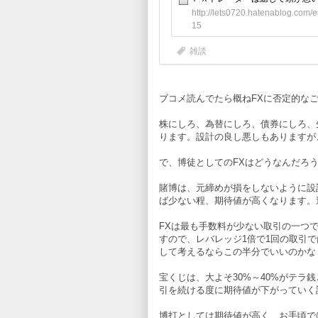
ブコメ読んでたら概ねFXに否定的なご
株にしろ、為替にしろ、債券にしろ、
ります。設計の良し悪しもありますが
で、博徒としてのFXはどうなんだろ
賭博は、元締めが損をしないように設
ば少ない程、期待値が高くなります。
FXは最も手数料が少ない取引の一つです
すので、レバレッジ1倍で1回の取引では
して考えるならこの半分でいいのかな
宝くじは、大よそ30%～40%がテ
引を続ける度に期待値が下がっていく
博打としては期待値が高く、お手頃で