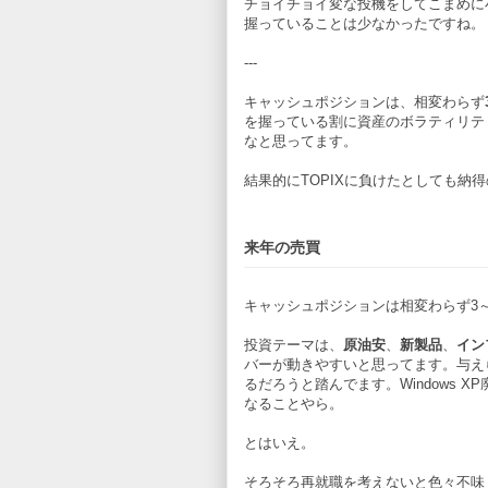
チョイチョイ変な投機をしてこまめに
握っていることは少なかったですね。
---
キャッシュポジションは、相変わらず
を握っている割に資産のボラティリテ
なと思ってます。
結果的にTOPIXに負けたとしても納
来年の売買
キャッシュポジションは相変わらず3
投資テーマは、
原油安
、
新製品
、
イン
バーが動きやすいと思ってます。与え
るだろうと踏んでます。Windows
なることやら。
とはいえ。
そろそろ再就職を考えないと色々不味