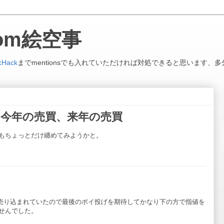
.com絵空事
cHack
までmentionsでも入れていただければ対処できると思います、多
買、今年の売買、来年の売買
もちょっとだけ纏めてみようかと。
構売り込まれていたので最後のポイ投げを期待してかなり下の方で指値を
せんでした。