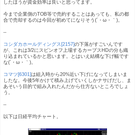
したほうが資金効率は良いと思ってます。
今まで企業側のTOB等で売約することはあっても、私の都
合で売却するのは今回が初めてになりそう(´・ω・｀)。
--
コシダカホールディングス[2157]
の下落がすごいんです
が、これは3/2にスピンオフ上場するカーブスHDの分も織
り込まれているかと思います。とはいえ結構な下げ幅です
な(´・ω・｀)。
コマツ[6301]
は組入時から20%近い下げになってしまいま
したな。今後5年かけて積み上げていくしかナサげだし、ま
あそいう目的で組み入れたんだから仕方ないところでしょ
う。
--
以下は日経平均チャート。