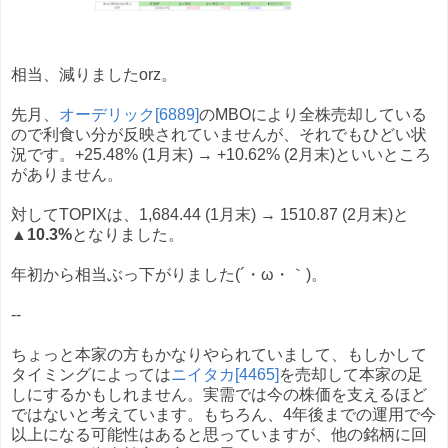
相当、減りましたorz。
先月、
オーデリック[6889]
のMBOにより全株売却している
ので利食い分が反映されていませんが、それでもひどい状
況です。+25.48% (1月末) → +10.62% (2月末)といいところ
がありません。
対してTOPIXは、1,684.44 (1月末) → 1510.87 (2月末)と
▲10.3%
となりました。
年初から相当ぶっ下がりました(´・ω・｀)。
--
ちょっと本家の方もかなりやられていまして、もしかして
タイミングによっては
ニイタカ[4465]
を売却して本家の足
しにするかもしれません。実需では今の株価を支えるほど
ではないと考えています。もちろん、4年後までの運用で今
以上になる可能性はあると思っていますが、他の銘柄に回