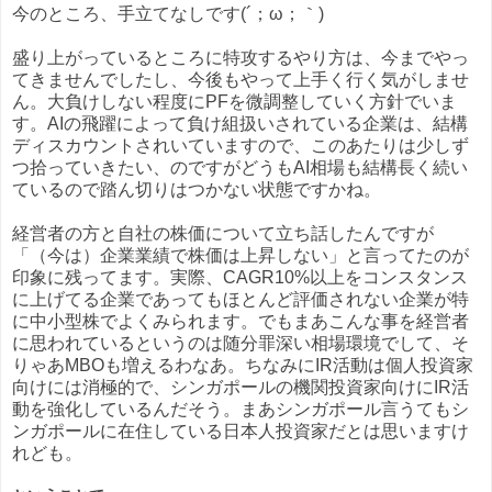
今のところ、手立てなしです(´；ω；｀)
盛り上がっているところに特攻するやり方は、今までやっ
てきませんでしたし、今後もやって上手く行く気がしませ
ん。大負けしない程度にPFを微調整していく方針でいま
す。AIの飛躍によって負け組扱いされている企業は、結構
ディスカウントされいていますので、このあたりは少しず
つ拾っていきたい、のですがどうもAI相場も結構長く続い
ているので踏ん切りはつかない状態ですかね。
経営者の方と自社の株価について立ち話したんですが
「（今は）企業業績で株価は上昇しない」と言ってたのが
印象に残ってます。実際、CAGR10%以上をコンスタンス
に上げてる企業であってもほとんど評価されない企業が特
に中小型株でよくみられます。でもまあこんな事を経営者
に思われているというのは随分罪深い相場環境でして、そ
りゃあMBOも増えるわなあ。ちなみにIR活動は個人投資家
向けには消極的で、シンガポールの機関投資家向けにIR活
動を強化しているんだそう。まあシンガポール言うてもシ
ンガポールに在住している日本人投資家だとは思いますけ
れども。