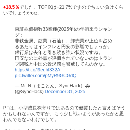
+18.5％
でした。TOPIXは+21.7%ですのでちょい負けくら
いでしょうかorz。
東証株価指数33業種(2025年)の年初来ランキン
グ：
非鉄金属、鉱業（石油）、卸売業が上位を占め
るあたりはインフレと円安の影響でしょうか。
銀行業は去年と引き続き強い状況ですね。
円安なのに外需が評価されていないのはトラン
プ関税と中国の景況感を警戒してんのかな。
https://t.co/l9euhl332A
pic.twitter.com/pMyR9GCGdQ
— Mc.N（まことん、SyncHack）🚑
(@SyncHack)
December 31, 2025
PFは、小型成長株寄りではあるので健闘したと言えばそう
かもしれないんですが、もう少し戦いようがあったかと思
わんでもないわけでして。