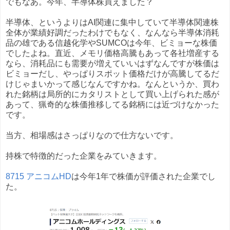
でもなあ。今年、半導体株買えました？
半導体、というよりはAI関連に集中していて半導体関連株
全体が業績好調だったわけでもなく、なんなら半導体消耗
品の雄である信越化学やSUMCOは今年、ビミョーな株価
でしたよね。直近、メモリ価格高騰もあって各社増産する
なら、消耗品にも需要が増えていいはずなんですが株価は
ビミョーだし、やっぱりスポット価格だけが高騰してるだ
けじゃまいかって感じなんですかね。なんというか、買わ
れた銘柄は局所的にカタリストとして買い上げられた感が
あって、猟奇的な株価推移してる銘柄には近づけなかった
です。
当方、相場感はさっぱりなので仕方ないです。
持株で特徴的だった企業をみていきます。
8715 アニコムHD
は今年1年で株価が評価された企業でし
た。