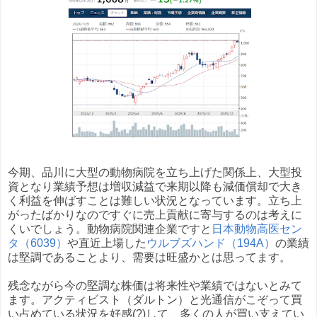
今期、品川に大型の動物病院を立ち上げた関係上、大型投
資となり業績予想は増収減益で来期以降も減価償却で大き
く利益を伸ばすことは難しい状況となっています。立ち上
がったばかりなのですぐに売上貢献に寄与するのは考えに
くいでしょう。動物病院関連企業ですと
日本動物高医セン
タ（6039）
や直近上場した
ウルブズハンド（194A）
の業績
は堅調であることより、需要は旺盛かとは思ってます。
残念ながら今の堅調な株価は将来性や業績ではないとみて
ます。アクティビスト（ダルトン）と光通信がこぞって買
い占めている状況を好感(?)して、多くの人が買い支えてい