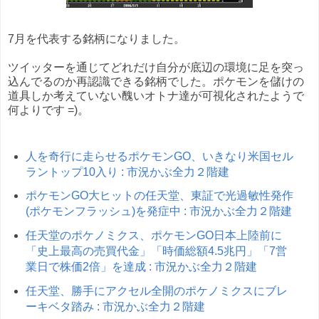
7月を代表する銘柄になりました。
ツイッターを通じてどれだけ自分が底辺の環境に足を突っ
込んでるのか再認識できる銘柄でした。ポケモンを儲けの
道具しか考えていない醜いオトナ達が可視化されたようで
何よりです =)。
人を奇行に走らせるポケモンGO、いきなり米国セル
ラントップ10入り : 市況かぶ全力２階建
ポケモンGO大ヒットの任天堂、東証で光過敏性発作
(ポケモンフラッシュ)を発症中 : 市況かぶ全力２階建
任天堂のポケノミクス、ポケモンGO日本上陸前に
「史上最高の売買代金」「時価総額4.5兆円」「7営
業日で株価2倍」を達成 : 市況かぶ全力２階建
任天堂、勝手にアクセル全開のポケノミクスにブレ
ーキベタ踏み : 市況かぶ全力２階建