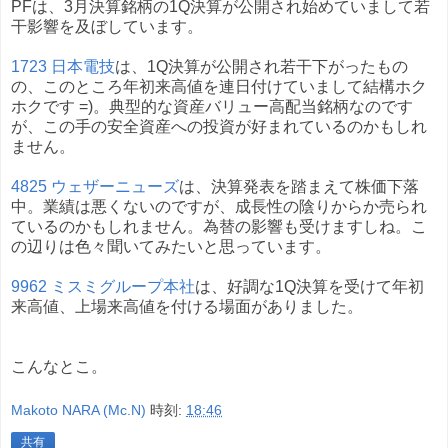
PFは、3月決算銘柄の1Q決算が公開され始めていまして若
干影響を及ぼしています。
1723 日本電技
は、1Q決算が公開され若干下がったもの
の、このところ年初来高値を連日付けていまして結構ホク
ホクです =)。典型的な資産バリュー高配当銘柄なのです
が、この手の安全資産への投資が好まれているのかもしれ
ません。
4825 ウェザーニューズ
は、決算発表を踏まえて株価下落
中。業績は悪くないのですが、成長性の陰りからか売られ
ているのかもしれません。為替の影響も受けますしね。こ
の辺りは色々聞いてみたいと思っています。
9962 ミスミグループ本社
は、好調な1Q決算を受けて年初
来高値、上場来高値を付ける場面がありました。
こんなとこ。
Makoto NARA (Mc.N)
時刻:
18:46
共有