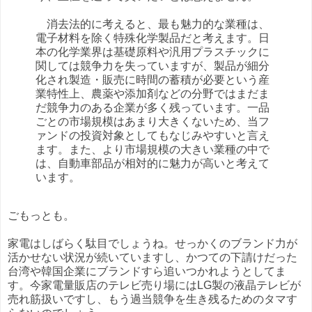
消去法的に考えると、最も魅力的な業種は、
電子材料を除く特殊化学製品だと考えます。日
本の化学業界は基礎原料や汎用プラスチックに
関しては競争力を失っていますが、製品が細分
化され製造・販売に時間の蓄積が必要という産
業特性上、農薬や添加剤などの分野ではまだま
だ競争力のある企業が多く残っています。一品
ごとの市場規模はあまり大きくないため、当フ
ァンドの投資対象としてもなじみやすいと言え
ます。また、より市場規模の大きい業種の中で
は、自動車部品が相対的に魅力が高いと考えて
います。
ごもっとも。
家電はしばらく駄目でしょうね。せっかくのブランド力が
活かせない状況が続いていますし、かつての下請けだった
台湾や韓国企業にブランドすら追いつかれようとしてま
す。今家電量販店のテレビ売り場にはLG製の液晶テレビが
売れ筋扱いですし、もう過当競争を生き残るためのタマす