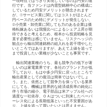
一現時点ではっきり実現しているのは円安の進
行です。当ファンドは内需型銘柄中心の構成に
しているため円安デメリットが懸念されます
が、①サービス業に関してはコストがほとんど
円ベースのため特にデメリットが発生しない、
②小売業・卸売業に関しても力のある企業は価
格転嫁あるいは我慢比べによるシェア上昇が期
待できると考えるため、根本から投資戦略を見
直す必要性は感じていません。リスクヘッジの
観点から輸出関連銘柄の組入れを若干増やした
いところではありますが、あえて上値を追って
まで投資したい業種が少ないことも事実です。
輸出関連業種のうち、最も競争力の低下が著
しいのは家電業界です。各社のブランド力が低
下しており、もはや多少円安に戻ったところで
輸出産業としての復活は簡単ではないでしょ
う。また、依然として競争力を保っている業界
にしても、機械は世界的な経済成長率の鈍化に
伴う市場の縮小、電子部品は米アップル社への
過度な一社依存、ＯＡはついに到来したペーパ
ーレス化による長期低落といった不安要因があ
り、上値を追って買いたいとは思えません。