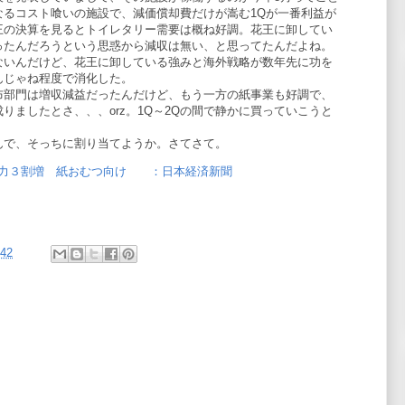
なるコスト喰いの施設で、減価償却費だけが嵩む1Qが一番利益が
王の決算を見るとトイレタリー需要は概ね好調。花王に卸してい
ったんだろうという思惑から減収は無い、と思ってたんだよね。
ないんだけど、花王に卸している強みと海外戦略が数年先に功を
んじゃね程度で消化した。
布部門は増収減益だったんだけど、もう一方の紙事業も好調で、
りましたとさ、、、orz。1Q～2Qの間で静かに買っていこうと
んで、そっちに割り当てようか。さてさて。
能力３割増 紙おむつ向け ：日本経済新聞
:42