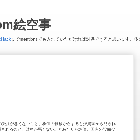
.com絵空事
cHack
までmentionsでも入れていただければ対処できると思います、多
近の受注が悪くないこと、株価の推移からすると投資家から見られ
増されるのと、財務が悪くないことあたりを評価。国内の設備投
。