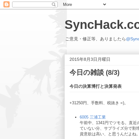
SyncHack
ご意見・修正等、ありましたら
@Syn
2015年8月3日月曜日
今日の雑談 (8/3)
今日の決算博打と決算発表
+31250円、手数料、税抜き =)。
6005 三浦工業
午前中、1341円でツモる。直
ていない分、サプライズ分で割
資意欲は高い、と思うんだよね