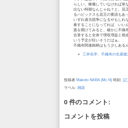
らしい。稼働していなければ単
出ない時期なんじゃね？と。花
るハビックスも花王の要請もあ
いずれ過当競争になるやもしれ
奏することになってれば、いい
蓋を開けてみると、確かに不織
合算すると全体で増収増益と相成
いう予定が狂いそうだばぁ。
不織布関連銘柄はもう少しある
三井化学、不織布の生産
投稿者
Makoto NARA (Mc.N)
時刻:
17
ラベル:
雑談
0 件のコメント:
コメントを投稿