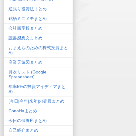
逆張り投資法まとめ
銘柄ミニメモまとめ
会社四季報まとめ
読書感想文まとめ
おまえらのための株式投資まと
め
産業天気図まとめ
月次リスト (Google
Spreadsheet)
年率5%の投資アイディアまと
め
[今日|今年|来年]の売買まとめ
ConoHaまとめ
今日の保養所まとめ
自己紹介まとめ