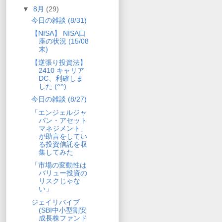
▼
8月
(29)
今日の雑談 (8/31)
【NISA】 NISA口
座の状況 (15/08
末)
【逆張り投資法】
2410 キャリア
DC、利確しま
した (^^)
今日の雑談 (8/27)
「エンジェルジャ
パン・アセット
マネジメント」
が助言をしてい
る投資信託を収
集してみた
「市場の変動性は
バリュー投資の
リスクじゃな
い」
ジェイリバイブ
(SBI中小型割安
成長株ファンド