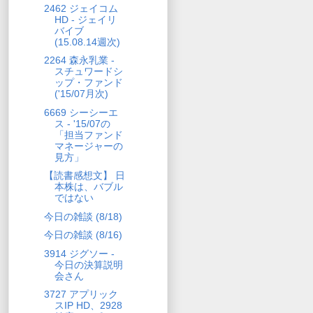
2462 ジェイコム
HD - ジェイリ
バイブ
(15.08.14週次)
2264 森永乳業 -
スチュワードシ
ップ・ファンド
('15/07月次)
6669 シーシーエ
ス - '15/07の
「担当ファンド
マネージャーの
見方」
【読書感想文】 日
本株は、バブル
ではない
今日の雑談 (8/18)
今日の雑談 (8/16)
3914 ジグソー -
今日の決算説明
会さん
3727 アプリック
スIP HD、2928