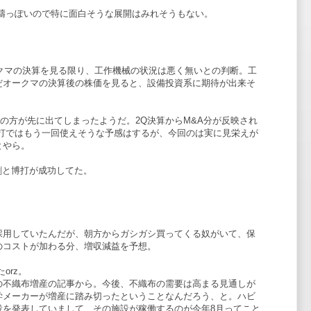
範疇っぽいので特に面白そうな展開はみれそうもない。
ークマの決算を見る限り、工作機械の状況は悪く無いとの判断。工
だオークマの決算後の株価を見ると、設備投資系に期待が出来そ
費の方が先に出てしまったようだ。2Q決算からM&A分が反映され
博打ではもう一回使えそうな予感はするが、今回のは実に見栄えが
とやら。
。割と博打が成功してた。
採用していたんだが、朝方からガシガシ買ってくる奴がいて、保
のコストが加わる分、増収減益を予想。
orz。
の不織布増産の記事から。今後、不織布の需要は高まる見通しが
学メーカーが増産に踏み切ったということなんだろう、と。ハビ
設を発表していまして、その施設が稼働するのが今年8月ってこと