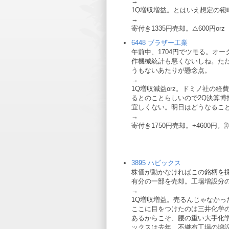
→
1Q増収増益。とはいえ想定の
→
寄付き1335円売却。△600円orz
6448 ブラザー工業
午前中、1704円でツモる。オ
作機械統計も悪くないしね。た
うもないあたりが懸念点。
→
1Q増収減益orz。ドミノ社の経
るとのことらしいので2Q決算
宜しくない。明日はどうなるこ
→
寄付き1750円売却。+4600円
3895 ハビックス
株価が動かなければこの銘柄を
有分の一部を売却。工場増設分
→
1Q増収増益。売るんじゃなかった
ここに目をつけたのは三井化学
あるからこそ、腰の重い大手化
ックスは去年、不織布工場の増