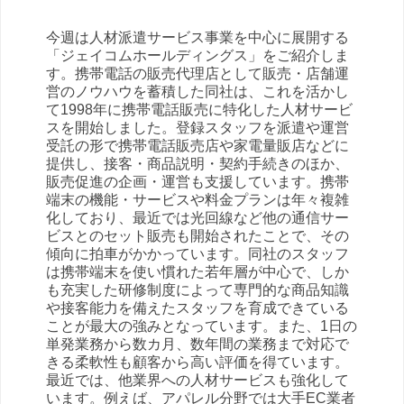
今週は人材派遣サービス事業を中心に展開する
「ジェイコムホールディングス」をご紹介しま
す。携帯電話の販売代理店として販売・店舗運
営のノウハウを蓄積した同社は、これを活かし
て1998年に携帯電話販売に特化した人材サービ
スを開始しました。登録スタッフを派遣や運営
受託の形で携帯電話販売店や家電量販店などに
提供し、接客・商品説明・契約手続きのほか、
販売促進の企画・運営も支援しています。携帯
端末の機能・サービスや料金プランは年々複雑
化しており、最近では光回線など他の通信サー
ビスとのセット販売も開始されたことで、その
傾向に拍車がかかっています。同社のスタッフ
は携帯端末を使い慣れた若年層が中心で、しか
も充実した研修制度によって専門的な商品知識
や接客能力を備えたスタッフを育成できている
ことが最大の強みとなっています。また、1日の
単発業務から数カ月、数年間の業務まで対応で
きる柔軟性も顧客から高い評価を得ています。
最近では、他業界への人材サービスも強化して
います。例えば、アパレル分野では大手EC業者