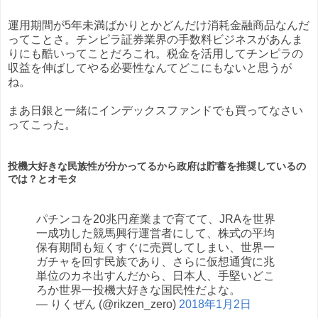
運用期間が5年未満ばかりとかどんだけ消耗金融商品なんだ
ってことさ。チンピラ証券業界の手数料ビジネスがあんま
りにも酷いってことだろこれ。税金を活用してチンピラの
収益を伸ばしてやる必要性なんてどこにもないと思うが
ね。
まあ日銀と一緒にインデックスファンドでも買ってなさい
ってこった。
投機大好きな民族性が分かってるから政府は貯蓄を推奨しているの
では？とオモタ
パチンコを20兆円産業まで育てて、JRAを世界
一成功した競馬興行運営者にして、株式の平均
保有期間も短くすぐに売買してしまい、世界一
ガチャを回す民族であり、さらに仮想通貨に兆
単位のカネ出すんだから、日本人、手堅いどこ
ろか世界一投機大好きな国民性だよな。
— りくぜん (@rikzen_zero)
2018年1月2日