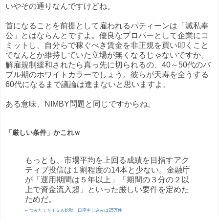
いやその通りなんですけどね。
首になることを前提として雇われるパティーンは「滅私奉
公」とはならんとですよ。優良なプロパーとして企業にコ
ミットし、自分らで稼ぐべき賃金を非正規を買い叩くこと
でなんとか維持していた立場が無くなるじゃないですか。
解雇規制緩和されたら真っ先に切られるの、40～50代のバ
ブル期のホワイトカラーでしょう。彼らが天寿を全うする
60代になるまで議論は進まないと思いますよ。
ある意味、NIMBY問題と同じですからね。
「厳しい条件」かこれｗ
もっとも、市場平均を上回る成績を目指すアク
ティブ投信は１割程度の14本と少ない。金融庁
が「運用期間は５年以上」「期間の３分の２以
上で資金流入超」といった厳しい要件を定めた
ためだ。
--
つみたてＮＩＳＡ始動 口座申し込みは25万件