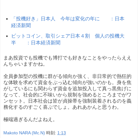
「投機好き」日本人 今年は変化の年に ：日本
経済新聞
ビットコイン、取引シェア日本４割 個人の投機大
半 ：日本経済新聞
まあ投資でも投機でも博打でも好きなことをやったらええ
んちゃいますかね。
全員参加型の投機に群がる傾向か強く、非日常的で熱狂的
な体験を求めて資金をぶっ込む傾向が強いのかも。身を焦
がしているにも関わらず資金を追加投入して真っ黒焦げに
なって、社会的に不味いから規制を強めるところまでがワ
ンセット。日本社会は皆が貞操帯を強制装着されるのを義
務化するのすごく喜ぶでしょ。あれあかんと思うわ。
極端過ぎるんだよねえ。
Makoto NARA (Mc.N)
時刻:
1:13