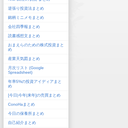
逆張り投資法まとめ
銘柄ミニメモまとめ
会社四季報まとめ
読書感想文まとめ
おまえらのための株式投資まと
め
産業天気図まとめ
月次リスト (Google
Spreadsheet)
年率5%の投資アイディアまと
め
[今日|今年|来年]の売買まとめ
ConoHaまとめ
今日の保養所まとめ
自己紹介まとめ