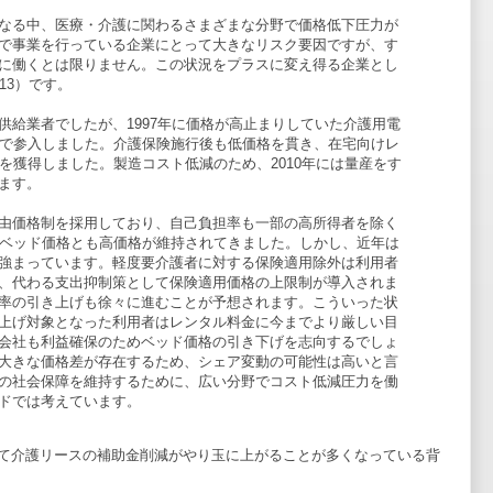
なる中、医療・介護に関わるさまざまな分野で価格低下圧力が
で事業を行っている企業にとって大きなリスク要因ですが、す
に働くとは限りません。この状況をプラスに変え得る企業とし
13）です。
供給業者でしたが、1997年に価格が高止まりしていた介護用電
格で参入しました。介護保険施行後も低価格を貫き、在宅向けレ
を獲得しました。製造コスト低減のため、2010年には量産をす
ます。
由価格制を採用しており、自己負担率も一部の高所得者を除く
・ベッド価格とも高価格が維持されてきました。しかし、近年は
強まっています。軽度要介護者に対する保険適用除外は利用者
、代わる支出抑制策として保険適用価格の上限制が導入されま
率の引き上げも徐々に進むことが予想されます。こういった状
上げ対象となった利用者はレンタル料金に今までより厳しい目
会社も利益確保のためベッド価格の引き下げを志向するでしょ
大きな価格差が存在するため、シェア変動の可能性は高いと言
の社会保障を維持するために、広い分野でコスト低減圧力を働
ドでは考えています。
て介護リースの補助金削減がやり玉に上がることが多くなっている背