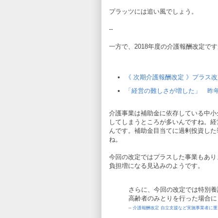
プラッツには追い風でしょう。
--
一方で、2018年度の介護報酬改定です
《 次期介護報酬改定 》プラス
「経営の難しさが増した」 昨
介護事業は補助金に依存している中小
してしまうところが多いんですね。経
んです。補助金目当てに過剰投資した
ね。
今回の改定ではプラスした事業もあり
負担増になる見込みのようです。
さらに、今回の改定では特別養
高齢者のみとりを行った場合に
--
介護報酬改定 自立支援など実施事業者に重点