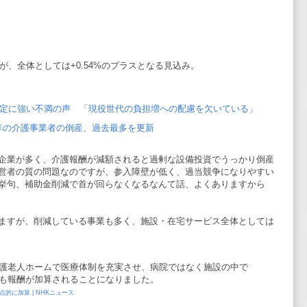
が、全体としては+0.54%のプラスとなる見込み。
改定に強い不満の声 「現役世代の負担増への配慮を欠いている」
年の介護事業者の倒産、過去最多を更新
企業が多く、介護報酬が減額されると過剰な設備投資でうっかり倒産
営者の質の問題なのですが、参入障壁が低く、過当競争になりやすい
挙句、補助金削減で首が回らなくなるなんて話、よくありますから
ますが、削減している事業も多く、施設・在宅サービス全体としては
護老人ホームで医療体制を充実させ、病院ではなく施設の中で
も報酬が加算されることになりました。
的に加算 | NHKニュース