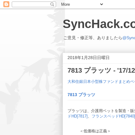
SyncHack
ご意見・修正等、ありましたら
@Syn
2018年1月28日日曜日
7813 プラッツ - 
大和住銀日本小型株ファンドまとめペ
7813 プラッツ
プラッツは、介護用ベットを製造・販売
ドHD[7817]
、
フランスベッドHD[7840
＜低価格は正義＞