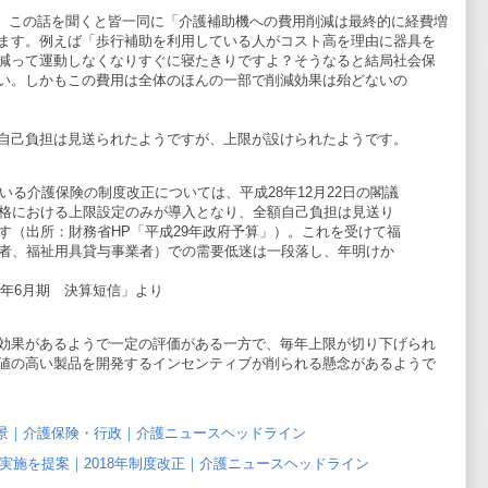
。この話を聞くと皆一同に「介護補助機への費用削減は最終的に経費増
ます。例えば「歩行補助を利用している人がコスト高を理由に器具を
減って運動しなくなりすぐに寝たきりですよ？そうなると結局社会保
い。しかもこの費用は全体のほんの一部で削減効果は殆どないの
自己負担は見送られたようですが、上限が設けられたようです。
いる介護保険の制度改正については、平成28年12月22日の閣議
格における上限設定のみが導入となり、全額自己負担は見送り
す（出所：財務省HP「平成29年政府予算」）。これを受けて福
者、福祉用具貸与事業者）での需要低迷は一段落し、年明けか
29年6月期 決算短信」より
効果があるようで一定の評価がある一方で、毎年上限が切り下げられ
値の高い製品を開発するインセンティブが削られる懸念があるようで
景｜介護保険・行政｜介護ニュースヘッドライン
年実施を提案｜2018年制度改正｜介護ニュースヘッドライン