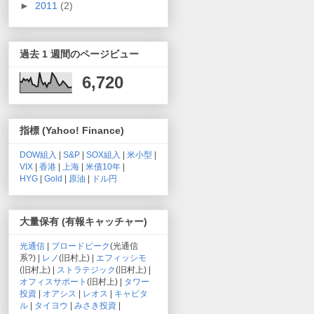
►
2011
(2)
過去 1 週間のページビュー
6,720
指標 (Yahoo! Finance)
DOW組入
|
S&P
|
SOX組入
|
米小型
|
VIX
|
香港
|
上海
|
米債10年
|
HYG
|
Gold
|
原油
|
ドル円
大量保有 (有報キャッチャー)
光通信
|
ブロードピーク
(光通信
系?) |
レノ
(旧村上) |
エフィッシモ
(旧村上) |
ストラテジック
(旧村上) |
オフィスサポート
(旧村上) |
タワー
投資
|
オアシス
|
レオス
|
キャピタ
ル
|
タイヨウ
|
みさき投資
|