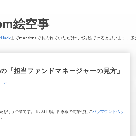
.com絵空事
cHack
までmentionsでも入れていただければ対処できると思います、多
'17/12の「担当ファンドマネージャーの見方」
ージ
を行う企業です。'15/03上場。四季報の同業他社に
パラマウントベッ
]
。