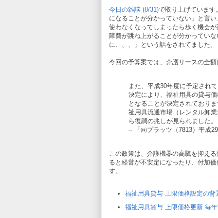
今日の雑談 (8/31)
で取り上げています
になることが分かっていない」と言い
使わなくなってしまったら歩く機会が
障費が跳ね上がることが分かっていな
に、、、」という話をされてました。
今回の予算案では、介護リースの全額
また、平成30年度に予定されて
決定により、福祉用具の貸与価
となることが決定されておりま
祉用具流通市場（レンタル卸業
ら復調の兆しが見られました。
-- 「㈱プラッツ（7813）平成
この政策は、介護機器の高騰を抑える
ると経営が不安定になったり、付加価
す。
福祉用具貸与 上限価格設定の背
福祉用具貸与 上限価格更新 毎