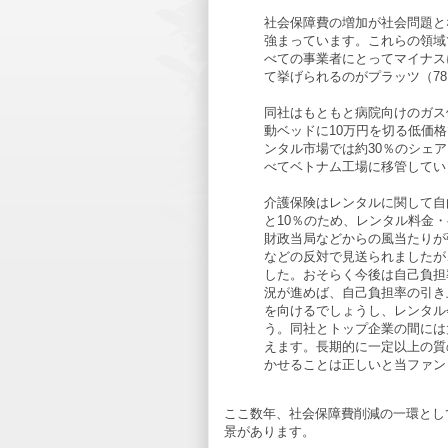
社会保障費の増加が社会問題と
強まっています。これらの領域
べての事業者にとってマイナス
て挙げられるのがプラッツ（78
同社はもともと病院向けのガス
動ベッドに10万円を切る低価
ンタル市場では約30％のシェア
べてベトナム工場に移管してい
介護保険はレンタルに関して自
と10％のため、レンタル料金
財政当局などからの風当たりが
などの反対で見送られましたが
した。おそらく今後は自己負担
況が進めば、自己負担率の引き
を向けるでしょうし、レンタル
う。同社とトップ企業の間には
えます。長期的に一定以上の質
かせることは正しいと当ファン
ここ数年、社会保障費削減の一環とし
景があります。