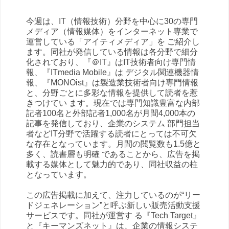
今週は、IT（情報技術）分野を中心に30の専門
メディア（情報媒体）をインターネット専業で
運営している「アイティメディア」を ご紹介し
ます。同社が発信している情報は各分野で細分
化されており、『＠IT』はIT技術者向け専門情
報、『ITmedia Mobile』は デジタル関連機器情
報、『MONOist』は製造業技術者向け専門情報
と、分野ごとに多彩な情報を提供して読者を惹
きつけてい ます。現在では専門知識豊富な内部
記者100名と外部記者1,000名が月間4,000本の
記事を発信しており、企業のシステム 部門担当
者などIT分野で活躍する読者にとっては不可欠
な存在となっています。月間の閲覧数も1.5億と
多く、読書層も明確 であることから、広告を掲
載する媒体として魅力的であり、同社収益の柱
となっています。
この広告掲載に加えて、注力しているのが“リー
ドジェネレーション”と呼ぶ新しい販売活動支援
サービスです。同社が運営す る『Tech Target』
と『キーマンズネット』は、企業の情報システ