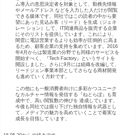
ム導入の意思決定者を対象として、勤務先情報
やメールアドレス などを入力した人だけが閲覧
できる媒体です。同社ではこの読者の中から要
望にあった見込み客（リード）を生成（ジェネ
レー ション）して、IT関連商品を販売する企業
にそのリストを提供しています。これにより、
闇雲に電話営業するよりも効率が圧倒的 に高ま
るため、顧客企業の支持を集めています。2016
年4月からは製造業の分野でも同様のサービスを
開始すべく、『Tech Factory』というサイトを
開設しました。さらに9月には組織を改編して、
リードジェン事業本部としてさらなる商材開発
も進めてい く方針です。
この他にも一般消費者向けに多彩かつユニーク
なカルチャー情報を発信する『ねとらぼ』も育
成中で、高い閲覧数の伸びを 達成しています。
今後も同社では掘り下げた独自情報を武器とし
て、メディアの魅力を高めていくことで着実な
成長を目指して います。