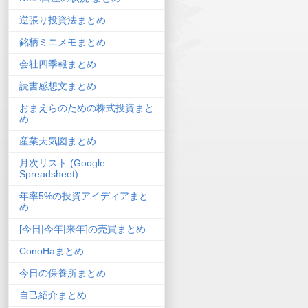
逆張り投資法まとめ
銘柄ミニメモまとめ
会社四季報まとめ
読書感想文まとめ
おまえらのための株式投資まと
め
産業天気図まとめ
月次リスト (Google
Spreadsheet)
年率5%の投資アイディアまと
め
[今日|今年|来年]の売買まとめ
ConoHaまとめ
今日の保養所まとめ
自己紹介まとめ