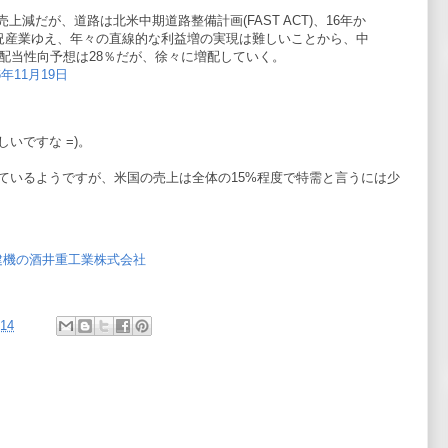
上減だが、道路は北米中期道路整備計画(FAST ACT)、16年か
況産業ゆえ、年々の直線的な利益増の実現は難しいことから、中
配当性向予想は28％だが、徐々に増配していく。
6年11月19日
いですな =)。
ているようですが、米国の売上は全体の15%程度で特需と言うには少
 建機の酒井重工業株式会社
。
:14