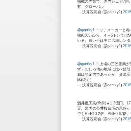
機械の専業で、国内シェア7割
有、グローバル
— 決算説明会 (@gantky1)
201
@gantky1
ニッチメーカーと称
機(6305)25％、４～5トン
いる。買い手は主に広域レンタ
— 決算説明会 (@gantky1)
201
@gantky1
非上場の三笠産業が
ず）むしろ他の地域に比べ値段
減は想定内であったが、資源産
比(続く）
— 決算説明会 (@gantky1)
201
酒井重工業(承前)▲1.3億円
置。米国の公共投資増の思惑からか
でもPER10.2倍、PBR0.
— 決算説明会 (@gantky1)
201