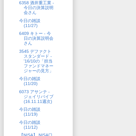
6358 酒井重工業 -
今日の決算説明
会さん
今日の雑談
(11/27)
6409 キトー - 今
日の決算説明会
さん
3545 デファクト
スタンダード -
'16/10の「担当
ファンドマネー
ジャーの見方」
今日の雑談
(11/20)
6073 アサンテ -
ジェイリバイブ
(16.11.11週次)
今日の雑談
(11/19)
今日の雑談
(11/12)
【NISA】 NISA口