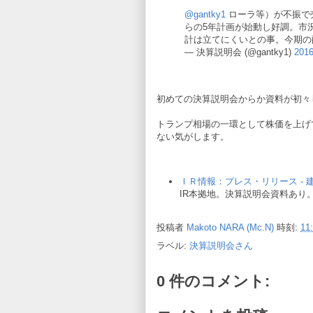
@gantky1
ローラ等）が不振で売
らの5年計画が始動し好調。市
計は立てにくいとの事。今期の
— 決算説明会 (@gantky1)
201
初めての決算説明会からか資料が初々し
トランプ相場の一環として株価を上げ
ない気がします。
ＩＲ情報：プレス・リリース -
IR本拠地。決算説明会資料あり
投稿者
Makoto NARA (Mc.N)
時刻:
11
ラベル:
決算説明会さん
0 件のコメント: