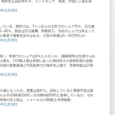
。海外売上高比率47％、インドネシア、米国、中国に工場を保
6年11月19日
している。国内では、7トン以上の大型でのシェア75％、日立建
では50～60％、競合は日立建機、関東鉄工。当社のシェアは高まって
ル業者で価格交渉力はある。小型の単価は5～10万円だが、
6年11月19日
強い。米国でのシェアは6％と小さいが、(価格競争は仕掛けられ
は通る。17/3期上期は前期にあった国内排ガス規制特需の反動
出国の需要激減と円高急伸での海外売上減で、営業利益は計画
6年11月19日
、17％減となったが、需要は底打ち、反転していると通期予想は据
11/10終値210円→11/18終値253円と急伸しているが、それ
67倍。米国の売上高は、シェールガス関連(土木用振動
6年11月19日