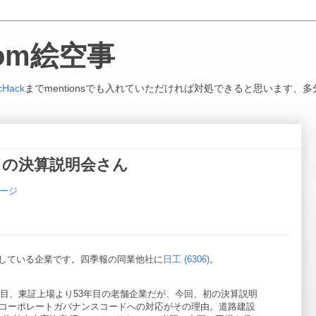
.com絵空事
cHack
までmentionsでも入れていただければ対処できると思います、多
 今日の決算説明会さん
ページ
している企業です。四季報の同業他社に
日工 (6306)
。
98年目、東証上場より53年目の老舗企業だが、今回、初の決算説明
コーポレートガバナンスコードへの対応がその理由。道路建設