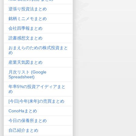
逆張り投資法まとめ
銘柄ミニメモまとめ
会社四季報まとめ
読書感想文まとめ
おまえらのための株式投資まと
め
産業天気図まとめ
月次リスト (Google
Spreadsheet)
年率5%の投資アイディアまと
め
[今日|今年|来年]の売買まとめ
ConoHaまとめ
今日の保養所まとめ
自己紹介まとめ