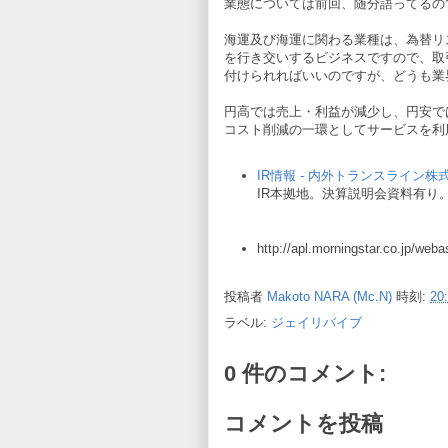
業態については前回、随分語ってるの
海運及び海運に関わる業種は、為替リ
を行き交いするビジネスですので、取
付けられればいいのですが、どうも業
円高では売上・利益が減少し、円安で
コスト削減の一環としてサービスを利
IR情報 - 内外トランスライン株
IR本拠地。決算説明会資料有り
http://apl.morningstar.co.jp/w
投稿者
Makoto NARA (Mc.N)
時刻:
20
ラベル:
ジェイリバイブ
0 件のコメント:
コメントを投稿