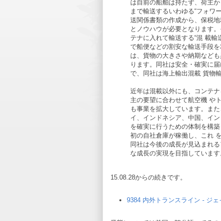
は自前の船舶は持たず、荷主か
まで輸送するいわゆる“フォワ
送関係書類の作成から、保税地
とノウハウが必要となります。
テナに入れて輸送する“混 載輸
で船便などの割安な輸送手段を
は、貨物の大きさや納期なども
ります。同社は安全・確実に届
で、同社は海上輸出混載 貨物
近年は混載以外にも、コンテナを
主の要望に合わせて航空機 や
も事業を拡大しています。また、
イ、インドネシア、中国、イン
を確実に行うための体制を構築し
初の自社倉庫が稼働し、これ 
同社は今後の成長が見込まれる
な成長の実現を目指しています
15.08.28からの続きです。
9384 内外トランスライン - ジェイ