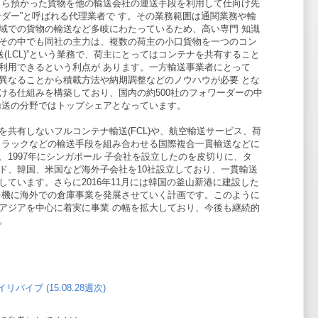
 ら預かった貨物を他の輸送会社の運送手段を利用して仕向け先
ーダー”と呼ばれる代理業者で す。その業務範囲は通関業務や輸
域での貨物の輸送など多岐にわたっているため、高い専門 知識
その中でも同社の主力は、複数の荷主の小口貨物を一つのコン
送(LCL)”という業務で、荷主にとってはコンテナを共有すること
利用できるという利点が あります。一方輸送事業者にとって
異なることから積載方法や納期調整などのノウハウが必要 とな
ける仕組みを構築しており、国内の約500社のフォワーダーの中
輸送の分野ではトップシェアとなっています。
共有しないフルコンテナ輸送(FCL)や、航空輸送サービス、荷
トラックなどの輸送手段を組み合わせる国際複合一貫輸送などに
1997年にシンガポール 子会社を設立したのを皮切りに、タ
ド、韓国、米国など海外子会社を10社設立しており、一貫輸送
ています。さらに2016年11月には韓国の釜山新港に建設した
を機に海外での倉庫事業を発展させていく計画です。このように
アジアを中心に着実に事業 の幅を拡大しており、今後も継続的
。
リバイブ (15.08.28週次)