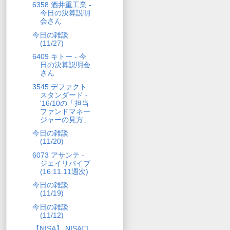
6358 酒井重工業 -
今日の決算説明
会さん
今日の雑談
(11/27)
6409 キトー - 今
日の決算説明会
さん
3545 デファクト
スタンダード -
'16/10の「担当
ファンドマネー
ジャーの見方」
今日の雑談
(11/20)
6073 アサンテ -
ジェイリバイブ
(16.11.11週次)
今日の雑談
(11/19)
今日の雑談
(11/12)
【NISA】 NISA口