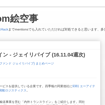
.com絵空事
cHack
までmentionsでも入れていただければ対処できると思います、多
 - ジェイリバイブ (16.11.04週次)
ファンド ジェイリバイブ) まとめページ
ービスを提供している企業です。四季報の同業他社に
9381 エーアイテ
0 郵船ロジスティクス
。
輸送事業を営む「内外トランスライン」をご紹介します。同社