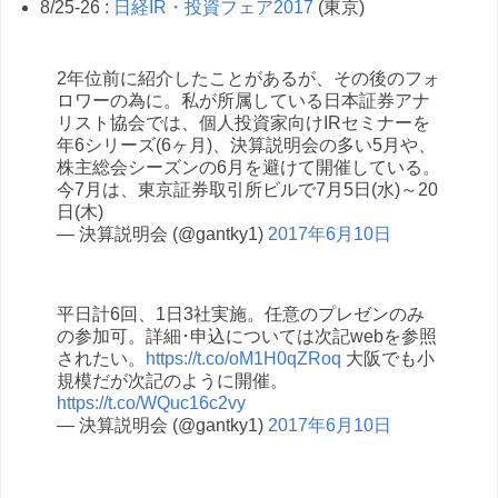
8/25-26 :
日経IR・投資フェア2017
(東京)
2年位前に紹介したことがあるが、その後のフォ
ロワーの為に。私が所属している日本証券アナ
リスト協会では、個人投資家向けIRセミナーを
年6シリーズ(6ヶ月)、決算説明会の多い5月や、
株主総会シーズンの6月を避けて開催している。
今7月は、東京証券取引所ビルで7月5日(水)～20
日(木)
— 決算説明会 (@gantky1)
2017年6月10日
平日計6回、1日3社実施。任意のプレゼンのみ
の参加可。詳細･申込については次記webを参照
されたい。
https://t.co/oM1H0qZRoq
大阪でも小
規模だが次記のように開催。
https://t.co/WQuc16c2vy
— 決算説明会 (@gantky1)
2017年6月10日