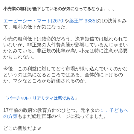
小売業の粗利が低下しているのが気になってるなうよ、、、
エービーシー・マート[2670]
や
薬王堂[3385]
の1Q決算をみ
て、粗利の低下が気になった。
小売の粗利低下は致命的だろう。決算短信では触れられて
いないが、非正規の人件費高騰が影響しているんじゃまい
かとみている。非正規の比率が高い小売は特に注意が必要
かもしれない。
今後、この利益に対してどう市場が織り込んでいくのかな
というのは気になるところではある。全体的に下げるの
か、マシなところから評価されるのか。
「
バーチャル・リアリティは悪である
」
17年前の政府の教育方針のひとつ。元ネタの
１．子どもへ
の方策
もまだ総理官邸のページに残ってました。
どこの蛮族だよｗ