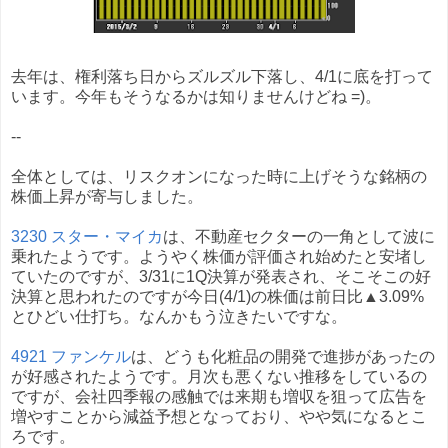
去年は、権利落ち日からズルズル下落し、4/1に底を打って
います。今年もそうなるかは知りませんけどね =)。
--
全体としては、リスクオンになった時に上げそうな銘柄の
株価上昇が寄与しました。
3230 スター・マイカ
は、不動産セクターの一角として波に
乗れたようです。ようやく株価が評価され始めたと安堵し
ていたのですが、3/31に1Q決算が発表され、そこそこの好
決算と思われたのですが今日(4/1)の株価は前日比▲3.09%
とひどい仕打ち。なんかもう泣きたいですな。
4921 ファンケル
は、どうも化粧品の開発で進捗があったの
が好感されたようです。月次も悪くない推移をしているの
ですが、会社四季報の感触では来期も増収を狙って広告を
増やすことから減益予想となっており、やや気になるとこ
ろです。