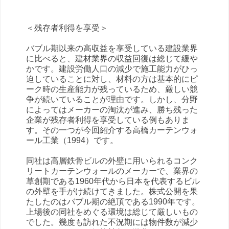
＜残存者利得を享受＞
バブル期以来の高収益を享受している建設業界
に比べると、建材業界の収益回復は総じて緩や
かです。建設労働人口の減少で施工能力がひっ
迫していることに対し、材料の方は基本的にピ
ーク時の生産能力が残っているため、厳しい競
争が続いていることが理由です。しかし、分野
によってはメーカーの淘汰が進み、勝ち残った
企業が残存者利得を享受している例もありま
す。その一つが今回紹介する高橋カーテンウォ
ール工業（1994）です。
同社は高層鉄骨ビルの外壁に用いられるコンク
リートカーテンウォールのメーカーで、業界の
草創期である1960年代から日本を代表するビル
の外壁を手がけ続けてきました。株式公開を果
たしたのはバブル期の絶頂である1990年です。
上場後の同社をめぐる環境は総じて厳しいもの
でした。幾度も訪れた不況期には物件数が減少