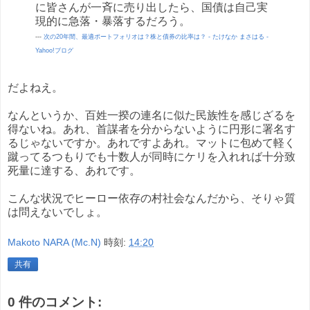
に皆さんが一斉に売り出したら、国債は自己実
現的に急落・暴落するだろう。
---
次の20年間、最適ポートフォリオは？株と債券の比率は？ - たけなか まさはる -
Yahoo!ブログ
だよねえ。
なんというか、百姓一揆の連名に似た民族性を感じざるを
得ないね。あれ、首謀者を分からないように円形に署名す
るじゃないですか。あれですよあれ。マットに包めて軽く
蹴ってるつもりでも十数人が同時にケリを入れれば十分致
死量に達する、あれです。
こんな状況でヒーロー依存の村社会なんだから、そりゃ質
は問えないでしょ。
Makoto NARA (Mc.N)
時刻:
14:20
共有
0 件のコメント: