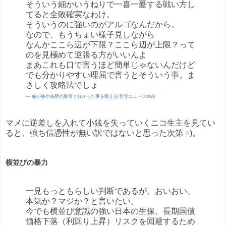
そういう細かいうねりで一喜一憂する戦い方し
てると全敗確実なわけ。
そういうのに強いのがアルゴなんだから。
なので、もうちょい様子見しながら
なんかここら辺が下限？ここら辺が上限？って
のを見極めて逆張る方がいいんよ
まあこれも口で言うほど簡単じゃないんだけど
でも分かりやすい理屈で言うとそういう事。ま
さしく攻略法でしょ
---
俺が株や為替の取引で分かった事を教える:哲学ニュースnwk
マメに逆差しを入れて小銭を失っていくニコ生主を見てい
ると、強ち信憑性が無い訳ではないと思った次第 =)。
横並びの暴力
一見もっともらしい判断であるが、おいおい、
本気か？マジか？と言いたい。
今でも横並び意識の強い日本の生保、長期国債
価格下落（利回り上昇）リスクを回避するため