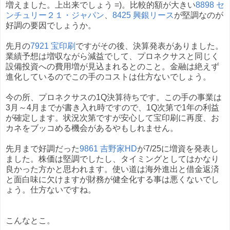
増えました。上出来でしょう =)。比較的額が大きい
8898 セ
ンチュリー２１・ジャパン
、
8425 興銀リース
が堅調なのが
好調の要因でしょうか。
先月の
7921 宝印刷
ですがその後、決算発表がありました。
業績予想は増収ながら減益でして、プロネクサスと同じく
設備投資への費用増が見込まれるとのこと。金融は絶えず
進化しているのでこの手のコストは仕方ないでしょう。
今の所、プロネクサスの1Q決算待ちです。この手の事業は
3月～4月までが書き入れ時ですので、1Q次第で1年の利益
が確定します。状況次第ですが安心して宝印刷に再度、お
カネをブッコめる機会があるやもしれません。
先月まで好調だった
9861 吉野家HD
が7/25に増資を発表し
ました。株価は堅調でしたし、タイミングとしてはかなり
良かった方かと思われます。使い道は海外進出と借金返済
と面白味に欠けますが財務が健全化する事は悪くないでし
ょう。仕方ないですね。
こんなとこ。