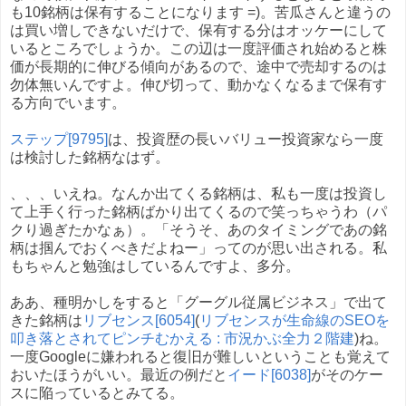
も10銘柄は保有することになります =)。苦瓜さんと違うの
は買い増しできないだけで、保有する分はオッケーにして
いるところでしょうか。この辺は一度評価され始めると株
価が長期的に伸びる傾向があるので、途中で売却するのは
勿体無いんですよ。伸び切って、動かなくなるまで保有す
る方向でいます。
ステップ[9795]
は、投資歴の長いバリュー投資家なら一度
は検討した銘柄なはず。
、、、いえね。なんか出てくる銘柄は、私も一度は投資し
て上手く行った銘柄ばかり出てくるので笑っちゃうわ（パ
クり過ぎたかなぁ）。「そうそ、あのタイミングであの銘
柄は掴んでおくべきだよねー」ってのが思い出される。私
もちゃんと勉強はしているんですよ、多分。
ああ、種明かしをすると「グーグル従属ビジネス」で出て
きた銘柄は
リブセンス[6054]
(
リブセンスが生命線のSEOを
叩き落とされてピンチむかえる : 市況かぶ全力２階建
)ね。
一度Googleに嫌われると復旧が難しいということも覚えて
おいたほうがいい。最近の例だと
イード[6038]
がそのケー
スに陥っているとみてる。