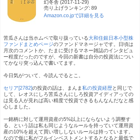
幻冬舎 (2017-11-29)
売り上げランキング: 89
Amazon.co.jpで詳細を見る
苦瓜さんは当ホムペで取り扱っている
大和住銀日本小型株
ファンドまとめページ
のファンドマネージャです。日頃は
月次のコメントか、たまに受けるマネー雑誌のインタビュ
ー程度だったのですが、今回の新書は自分の投資法につい
てかなり突っ込んで書いてます。
今日気がついて、今読んでるとこ。
セリア[2782]
の投資の話は、まんま
私の投資経歴
と同じで
して、レオスにしろ苦瓜さんにしろ投資アイディアっての
は見る人が見れば高い精度で投資できるもんなんだなと感
心しました。
一銘柄に対して運用資産の5%以上にならないよう調整す
る、という話は私も同じようなルールを持っていて運用資
産の10%を超えて買い増ししないルールは持っています。
なので仮に私がフルインベストメントするとなると最低で