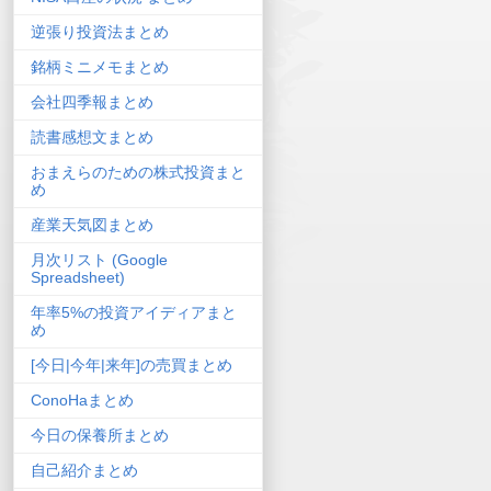
逆張り投資法まとめ
銘柄ミニメモまとめ
会社四季報まとめ
読書感想文まとめ
おまえらのための株式投資まと
め
産業天気図まとめ
月次リスト (Google
Spreadsheet)
年率5%の投資アイディアまと
め
[今日|今年|来年]の売買まとめ
ConoHaまとめ
今日の保養所まとめ
自己紹介まとめ