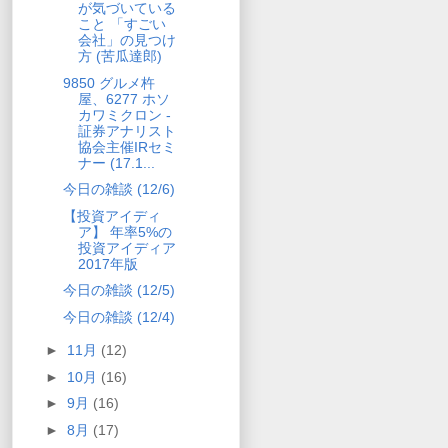
が気づいている
こと 「すごい
会社」の見つけ
方 (苦瓜達郎)
9850 グルメ杵
屋、6277 ホソ
カワミクロン -
証券アナリスト
協会主催IRセミ
ナー (17.1...
今日の雑談 (12/6)
【投資アイディ
ア】 年率5%の
投資アイディア
2017年版
今日の雑談 (12/5)
今日の雑談 (12/4)
►
11月
(12)
►
10月
(16)
►
9月
(16)
►
8月
(17)