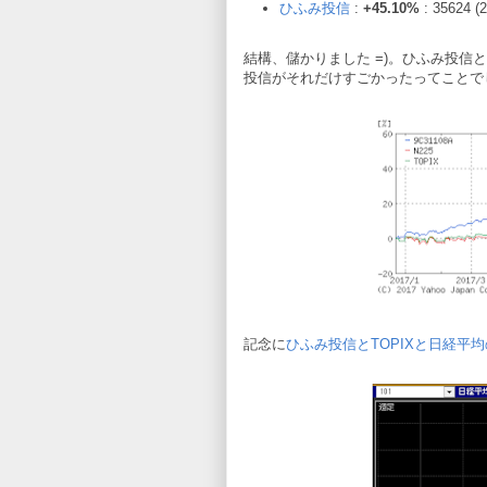
ひふみ投信
:
+45.10%
: 35624 
結構、儲かりました =)。ひふみ投
投信がそれだけすごかったってことで
記念に
ひふみ投信とTOPIXと日経平