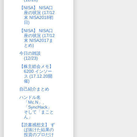
【NISA】 NISA口
座の状況 (17/12
末 NISA2018初
日)
【NISA】 NISA口
座の状況 (17/12
末 NISA2017ま
とめ)
今日の雑談
(12/23)
【株主総会メモ】
6200 インソー
ス (17.12.20開
催)
自己紹介まとめ
ハンドル名
「Mc.N」、
「SyncHack」
そして「まこと
ん」
【読書感想文】 ず
ば抜けた結果の
投資のプロだけ