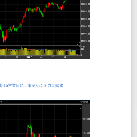
残り5営業日に : 市況かぶ全力２階建