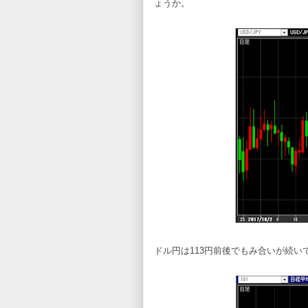
ょうか。
ドル円は113円前後でもみ合いが続い