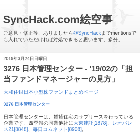
SyncHack.com絵空事
ご意見・修正等、ありましたら
@SyncHack
までmentionsで
も入れていただければ対処できると思います、多分。
2019年3月24日日曜日
3276 日本管理センター - '19/02の「担
当ファンドマネージャーの見方」
大和住銀日本小型株ファンドまとめページ
3276 日本管理センター
日本管理センターは、賃貸住宅のサブリースを行っている
企業です。四季報の同業他社に
大東建託[1878]
、
レオパレ
ス21[8848]
、
毎日コムネット[8908]
。