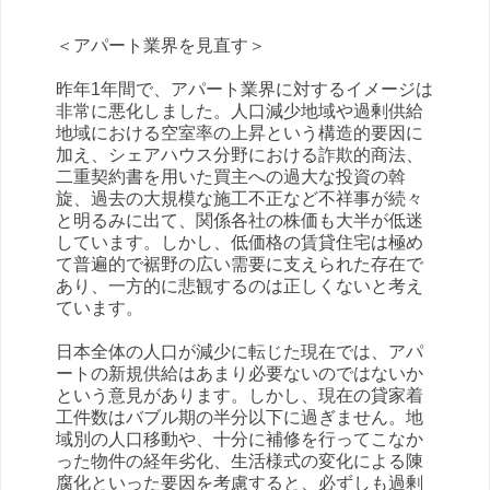
＜アパート業界を見直す＞
昨年1年間で、アパート業界に対するイメージは
非常に悪化しました。人口減少地域や過剰供給
地域における空室率の上昇という構造的要因に
加え、シェアハウス分野における詐欺的商法、
二重契約書を用いた買主への過大な投資の斡
旋、過去の大規模な施工不正など不祥事が続々
と明るみに出て、関係各社の株価も大半が低迷
しています。しかし、低価格の賃貸住宅は極め
て普遍的で裾野の広い需要に支えられた存在で
あり、一方的に悲観するのは正しくないと考え
ています。
日本全体の人口が減少に転じた現在では、アパ
ートの新規供給はあまり必要ないのではないか
という意見があります。しかし、現在の貸家着
工件数はバブル期の半分以下に過ぎません。地
域別の人口移動や、十分に補修を行ってこなか
った物件の経年劣化、生活様式の変化による陳
腐化といった要因を考慮すると、必ずしも過剰