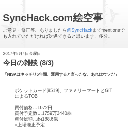
SyncHack.com絵空事
ご意見・修正等、ありましたら
@SyncHack
までmentionsで
も入れていただければ対処できると思います、多分。
2017年8月4日金曜日
今日の雑談 (8/3)
「NISAはキッチリ5年間、運用すると言ったな、あれはウソだ」
ポケットカード[8519]、ファミリーマートとGIT
によるTOB
買付価格…1072円
買付予定数…1759万3440株
買付総額…約188.6億
※上場廃止予定