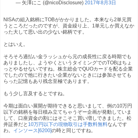
— 矢澤にこ (@nicoDisclosure)
2017年8月3日
NISAの組入銘柄にTOBがかかりました。本来なら2単元買
うところだったのですが、資金繰り上、1単元しか買えなか
った大して思い出の少ない銘柄です。
とはいえ。
そろそろ過払い金ラッシュから元の成長性に戻る時期でも
ありましたし、ようやくというタイミングでのTOBはちょ
っとやるせないですね。株主総会でQUOカードを配る企業
でしたので他に行きたい企業がないときには参加させても
らった記憶もあり残念至極であります。
もう少し言及するとですね。
今期は面白い展開が期待できると思いまして、例の10万円
以下の銘柄を毎日積み立てちゃうぞー企画が発動していま
して、口座資金の割にはそこそこ買い増しできました。松
井証券だと
10万円以下の現物取引は手数料無料
なんです
わ。
インソース[6200]
の時と同じですね。