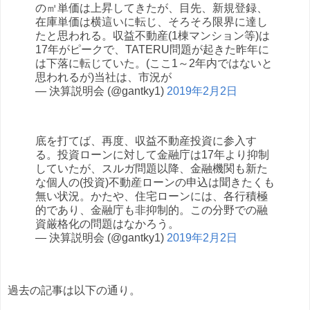
の㎡単価は上昇してきたが、目先、新規登録、
在庫単価は横這いに転じ、そろそろ限界に達し
たと思われる。収益不動産(1棟マンション等)は
17年がピークで、TATERU問題が起きた昨年に
は下落に転じていた。(ここ1～2年内ではないと
思われるが)当社は、市況が
— 決算説明会 (@gantky1)
2019年2月2日
底を打てば、再度、収益不動産投資に参入す
る。投資ローンに対して金融庁は17年より抑制
していたが、スルガ問題以降、金融機関も新た
な個人の(投資)不動産ローンの申込は聞きたくも
無い状況。かたや、住宅ローンには、各行積極
的であり、金融庁も非抑制的。この分野での融
資厳格化の問題はなかろう。
— 決算説明会 (@gantky1)
2019年2月2日
過去の記事は以下の通り。