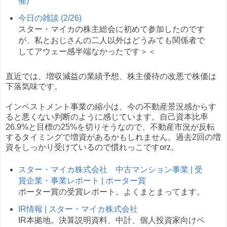
催)
今日の雑談 (2/26)
スター・マイカの株主総会に初めて参加したのです
が、私とおじさんの二人以外はどうみても関係者で
してアウェー感半端なかったです＞＜
直近では、増収減益の業績予想、株主優待の改悪で株価は
下落気味です。
インベストメント事業の縮小は、今の不動産景況感からす
ると悪くない判断のように感じています。自己資本比率
26.9%と目標の25%を切りそうなので、不動産市況が反転
するタイミングで増資があるかもしれません。過去2回の増
資をしっかり受けているので慣れっこですorz。
スター・マイカ株式会社 中古マンション事業 | 受
賞企業・事業レポート | ポーター賞
ポーター賞の受賞レポート。よくまとまってます。
IR情報 | スター・マイカ株式会社
IR本拠地。決算説明資料、中計、個人投資家向けペ