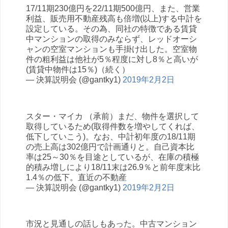
17/11期230億円を22/11期500億円、また、営業
利益、販売用不動産残高も倍増(以上)する中計を
設定している。その為、同社の特徴である賃貸
中マンションの取得のみならず、レッドオーシ
ャンの空室マンションも手掛け出した。空室物
件の粗利益は他社が5％程度に対し8％と高いが
(賃貸中物件は15％)（続く）
— 決算説明会 (@gantky1)
2019年2月2日
スター・マイカ （承前）まだ、物件を選択して
取得しているため(取得件数を増やしてくれば、
低下していこう)。なお、中計初年度の18/11期
の売上高は302億円で計画通りと。自己資本比
率は25～30％を目途としているが、在庫の積極
的積み増しにより18/11末は26.9％と前年度末比
1.4％の低下。直近の不動産
— 決算説明会 (@gantky1)
2019年2月2日
市況と見通しの話しもあった。中古マンション