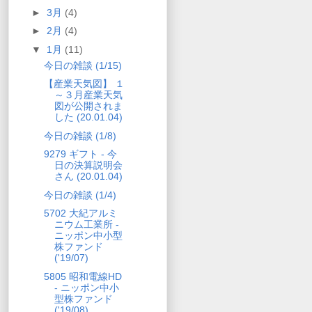
►
3月
(4)
►
2月
(4)
▼
1月
(11)
今日の雑談 (1/15)
【産業天気図】 １
～３月産業天気
図が公開されま
した (20.01.04)
今日の雑談 (1/8)
9279 ギフト - 今
日の決算説明会
さん (20.01.04)
今日の雑談 (1/4)
5702 大紀アルミ
ニウム工業所 -
ニッポン中小型
株ファンド
('19/07)
5805 昭和電線HD
- ニッポン中小
型株ファンド
('19/08)