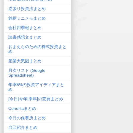
逆張り投資法まとめ
銘柄ミニメモまとめ
会社四季報まとめ
読書感想文まとめ
おまえらのための株式投資まと
め
産業天気図まとめ
月次リスト (Google
Spreadsheet)
年率5%の投資アイディアまと
め
[今日|今年|来年]の売買まとめ
ConoHaまとめ
今日の保養所まとめ
自己紹介まとめ