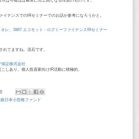
れらは今後ほぼ確実に売上高となる性質のものです。
ァイナンスでのIRセミナーでのお話が参考になろうかと。
 イオレ、3987 エコモット - ログミーファイナンスIRセミナー
されてますね。流石です。
グ保証株式会社
起こしあり。個人投資家向けIR活動に積極的。
38
住銀日本小型株ファンド