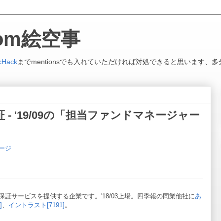
.com絵空事
cHack
までmentionsでも入れていただければ対処できると思います、多
証 - '19/09の「担当ファンドマネージャー
ージ
証サービスを提供する企業です。'18/03上場。四季報の同業他社に
あ
]
、
イントラスト[7191]
。