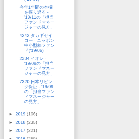
今年1年間の本欄
を振り返る -
'19/11の「担当
ファンドマネー
ジャーの見方」
4242 タカギセイ
コー - ニッポン
中小型株ファン
ド('19/06)
2334 イオレ -
'19/08の「担当
ファンドマネー
ジャーの見方」
7320 日本リビン
グ保証 - '19/09
の「担当ファン
ドマネージャー
の見方」
►
2019
(166)
►
2018
(235)
►
2017
(221)
►
2016
(259)