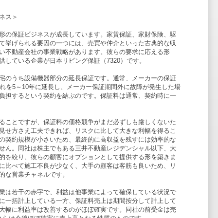
ネス＞
形の保証ビジネスが成長しています。家賃保証、家財保険、駆
て挙げられる要因の一つには、売買や仲介といった古典的な収
い不動産会社の事業戦略があります。彼らの要求に応える形
供している企業が日本リビング保証（7320）です。
宅のうち設備機器部分の延長保証です。通常、メーカーの保証
それを5～10年に延長し、メーカー保証期間外に故障が発生した場
負担するという契約を結ぶのです。保証料は通常、契約時に一
ることですが、保証料の価格競争がまだ必ずしも厳しくないた
見せ方さえ工夫できれば、リスクに比して大きな利幅を得るこ
の契約規模が小さいため、最終的に高収益を残すには効率的な
せん。同社は株主でもある三井不動産レジデンシャル以下、大
的を絞り、彼らの顧客にオプションとして提供する形を築きま
に比べて施工不良が少なく、大手の顧客は客筋も良いため、リ
的な営業チャネルです。
業は若干の赤字で、利益は他事業によって確保している状況で
に一括計上している一方、保証料売上は期間按分して計上して
大幅に利益率は改善するのがほぼ確実です。同社の前受金は売