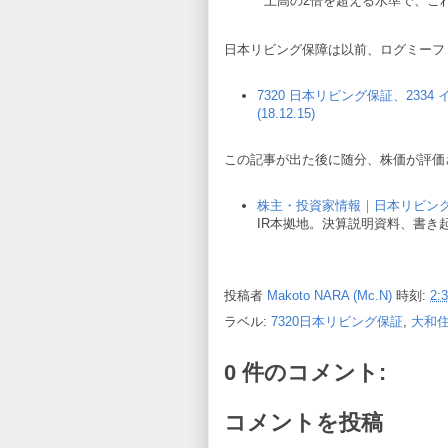
上高の2倍を超える水準で、こ
日本リビング保障は以前、ログミーフ
7320 日本リビング保証、2334
(18.12.15)
この記事が出た後に随分、株価が評価
株主・投資家情報｜日本リビン
IR本拠地。決算説明資料、書き
投稿者
Makoto NARA (Mc.N)
時刻:
2:
ラベル:
7320日本リビング保証
,
大和
0 件のコメント:
コメントを投稿