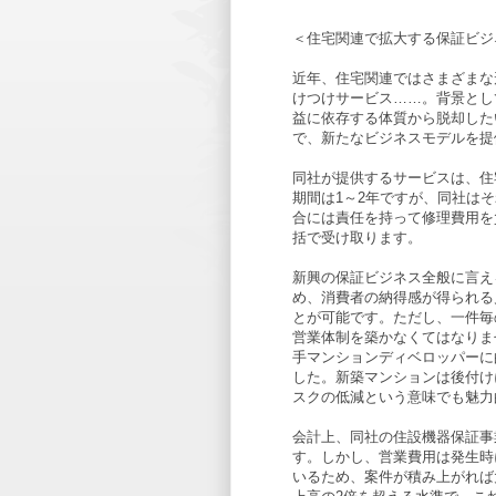
＜住宅関連で拡大する保証ビジ
近年、住宅関連ではさまざまな
けつけサービス……。背景とし
益に依存する体質から脱却した
で、新たなビジネスモデルを提
同社が提供するサービスは、住
期間は1～2年ですが、同社は
合には責任を持って修理費用を
括で受け取ります。
新興の保証ビジネス全般に言え
め、消費者の納得感が得られる
とが可能です。ただし、一件毎
営業体制を築かなくてはなりま
手マンションディベロッパーに
した。新築マンションは後付け
スクの低減という意味でも魅力
会計上、同社の住設機器保証事
す。しかし、営業費用は発生時
いるため、案件が積み上がれば