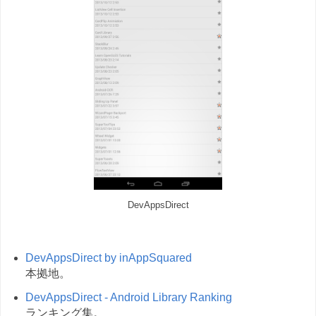
DevAppsDirect
DevAppsDirect by inAppSquared
本拠地。
DevAppsDirect - Android Library Ranking
ランキング集。