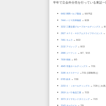
半年で立会外分売を行っている東証一
6492 岡野バルブ製造
→ 9月予定
7444 ハリマ共和物産
→ 8/28
3232 三重交通グループホールディングス
→ 8/
2927 ＡＦＣ－ＨＤアムスライフサイエンス
→ 
7461 キムラ
→ 8/22
2132 アイレップ
→ 8/15
2686 ジーフット
→ 8/7、5/15
7939 研創
→ 8/5
4645 市進ホールディングス
→ 7/31
3186 ネクステージ
→7/31 (1部鞍替え)
6785 鈴木
→ 7/30
2153 Ｅ・Ｊホールディングス
→ 7/29 (こ
2819 エバラ食品工業
→ 7/23
3073 ダイヤモンドダイニング
→ 7/15
3143 オーウイル
→ 7/9