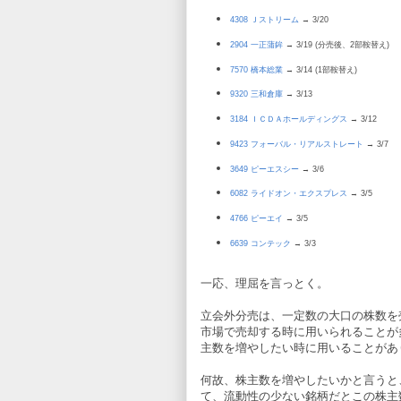
4308 Ｊストリーム
→ 3/20
2904 一正蒲鉾
→ 3/19 (分売後、2部鞍替え)
7570 橋本総業
→ 3/14 (1部鞍替え)
9320 三和倉庫
→ 3/13
3184 ＩＣＤＡホールディングス
→ 3/12
9423 フォーバル・リアルストレート
→ 3/7
3649 ピーエスシー
→ 3/6
6082 ライドオン・エクスプレス
→ 3/5
4766 ピーエイ
→ 3/5
6639 コンテック
→ 3/3
一応、理屈を言っとく。
立会外分売は、一定数の大口の株数を
市場で売却する時に用いられることが
主数を増やしたい時に用いることがあ
何故、株主数を増やしたいかと言うと
て、流動性の少ない銘柄だとこの株主