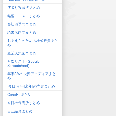
逆張り投資法まとめ
銘柄ミニメモまとめ
会社四季報まとめ
読書感想文まとめ
おまえらのための株式投資まと
め
産業天気図まとめ
月次リスト (Google
Spreadsheet)
年率5%の投資アイディアまと
め
[今日|今年|来年]の売買まとめ
ConoHaまとめ
今日の保養所まとめ
自己紹介まとめ