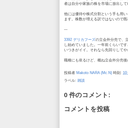
者は自分や家族の株を市場に放出して
他には優待や株式分割という手も用い
ます。株数が増える訳ではないので既
---
3392 デリカフーズ
の立会外分売で、
し始めていました。一年前くらいです
いつきがイイ。それなら先回りしてや
職種にも依るけど、概ね立会外分売後の
投稿者
Makoto NARA (Mc.N)
時刻:
10
ラベル:
雑談
0 件のコメント:
コメントを投稿