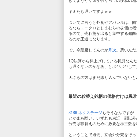
きてようやく気が付くってのが私の相
キミたち遅いですよｗｗ
ついでに言うと外食やアパレルは、同
るならユニクロとしまむらの株価は概
るので、売れ筋が出ると集中する傾向
るのが王道になります。
で、今躊躇してんのが
月次
。悪いんだ
1Q決算から棒上げしている状態なん
も遅くないのかなあ、とボヤボヤしてた
天ぷらの方はまだ織り込んでいないと
最近の鞍替え銘柄の価格付けは異常
3186 ネクステージ
もそうなんですが
とかまあ酷い。いずれも東証一部以外
分売は鞍替えのために必要な株主数を
ということで過去、立会外分売を行っ