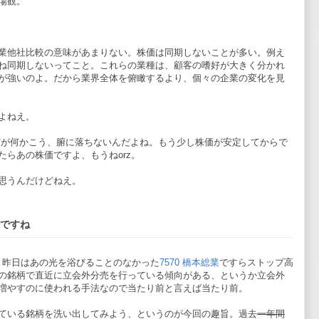
場観。
業他社比較の意味があまりない。株価は同期しないことが多い。例え
ね同期しないってこと。これらの業種は、顧客の嗜好が大きく分かれ
が強いのよ。だから業界全体を俯瞰するより、個々の企業の変化を見
よねえ。
だが何かこう、腑に落ちないんだよね。もう少し株価が安定してからで
らあの株価ですよ、もうねorz。
思うんだけどねえ。
ですね
、昨日はあの光を浴びることのなかった
7570 橋本総業
ですらストップ高
の銘柄で直近に立会外分売を行っている傾向がある、というか立会外
増やすのに使われる手法なので当たり前と言えば当たり前。
ている銘柄を洗い出してみよう、というのが今回の趣旨。過去
一年間