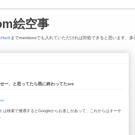
.com絵空事
cHack
までmentionsでも入れていただければ対処できると思います、多
せー、と思ってたら既に終わってたorz
an
は検索で優遇するとGoogleからお達しがあって、これからはオーサ
。