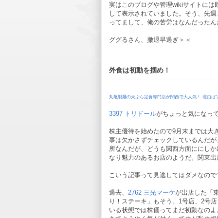
実はこのブログや管理wikiサイトには
して表示されていました。そう、先週
ってまして、俺の苦労はなんだったん
ググるさん、撤退早過ぎ＞＜
外食は初動を掴め！
丸亀製麺の天ぷら定食専門店が関西で大人気！ 理由は“高
3397 トリドール
がちょっと気になっ
株主優待を始めたので9月末までは大
事は欠かさずチェックしているんだが
所なんだが、どうも関西方面ににしか
なり魅力のあるお店のようだ。関東出
こいう記事って見逃してはダメなので
過去、
2762 三光マーケ
が出店した「
り！ステーキ」もそう。1号店、2号
いる状態では株価ってまだ初動なのよ