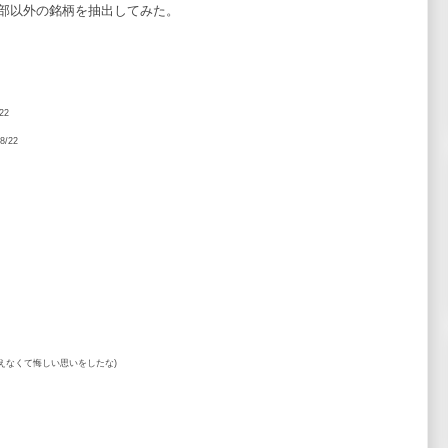
部以外の銘柄を抽出してみた。
22
8/22
れ買えなくて悔しい思いをしたな)