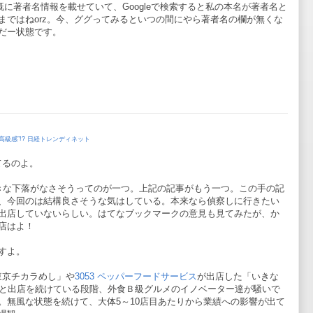
既に著者名情報を載せていて、Googleで検索すると私の本名が著者名と
まではねorz。今、ググってみるといつの間にやら著者名の欄が無くな
だー状態です。
級感”!? 日経トレンディネット
てるのよ。
きな下落がなさそうってのが一つ。上記の記事がもう一つ。この手の記
、今回のは結構良さそうな気はしている。本来なら偵察しに行きたい
出店していないらしい。はてなブックマークの意見も見てみたが、か
店はよ！
すよ。
東京チカラめし」や
3053 ペッパーフードサービス
が出店した「いきな
店と出店を続けている段階、外食Ｂ級グルメのイノベーター達が騒いで
。無風な状態を続けて、大体5～10店目あたりから業績への影響が出て