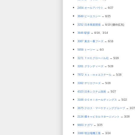
2454 オールアバウト
→ 6/27
3649 ピーエスシー
→ 6/25
3252 日本商業開発
→ 6/19 (優待拡充)
3646 駅探
→ 6/16、3/14
3067 東京一番フーズ
→ 6/16
5956 トーソー
→ 6/3
3271 ＴＨＥグローバル社
→ 5/29
3261 グランディーズ
→ 5/28
7872 Ａｓ－ｍｅエステール
→ 5/28
3392 デリカフーズ
→ 5/28
4323 日本システム技術
→ 5/27
3166 ＯＣＨＩホールディングス
→ 5/22
3675 クロス・マーケティンググループ
→ 3/27
2134 燦キャピタルマネージメント
→ 3/26
9663 ナガワ
→ 3/25
3388 明治電機工業
→ 3/24