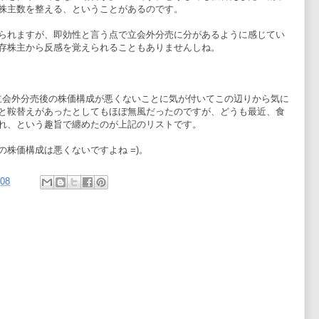
株主数を整える、ということがあるのです。
られますが、即効性と言う点で立会外分売に分があるように感じてい
存株主から反感を覚えられることもありませんしね。
立会外分売後の株価構成が悪くないことに気が付いてこの辺りから気に
と鞍替えがあったとしてもほぼ無風だったのですが、どうも最近、食
れ、という趣旨で纏めたのが上記のリストです。
株価構成は悪くないですよね =)。
:08