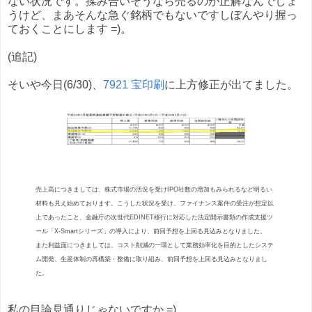
ない状況です。揉み合いそうなら売るのが正解なんでしょ
うけど、まあそんな急ぐ銘柄でもないですしぼんやり握っ
ておくことにします =)。
(追記)
そいや今日(6/30)、
7921 宝印刷
に上方修正が出てました。
売上高につきましては、株式市場の活況を受けIPO社数の増加もみられるなど明るい
材料も見え始めております。こうした状況を受け、ファイナンス案件の受注が想定以
上であったこと、金融庁の次世代EDINET移行に対応した法定開示書類の作成支援ツ
ール「X-Smartシリーズ」の導入により、前回予想を上回る見込みとなりました。
また利益面につきましては、コスト削減の一環として業務効率化を目的としたシステ
ム開発、生産体制の再構築・整備に取り組み、前回予想を上回る見込みとなりまし
た。
私の目論見通りじゃないですか =)