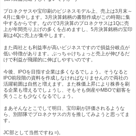
プロネクサスや宝印刷のビジネスモデル上、売上は3月末～
4月に集中します。3月決算銘柄の書類作成がこの時期に集
中するからです。なので3月決算のプロネクサスは1Qに売
上が年間売り上げの多くを占めますし、5月決算銘柄の宝印
刷は4Qに売上が集中します。
また両社とも利益率が高いビジネスですので損益分岐点が
低い特徴があります。ぶっちゃけちょっと売上が伸びるだ
けで利益が飛躍的に伸ばしやすいのです。
今後、IPOを目指す企業は多くなるでしょう。そうなると
IPO前段階の資料を作成しなければなりませんので両社の
活躍範囲は自然と増えます。また株価上昇により株券を刷
る企業も増えるでしょうし、そもそも倒産やMBOで顧客を
失うことも少なくなるでしょう。
まあそんなとこでして明日、宝印刷が評価されるような
ら、別部隊でプロネクサスの方を推してみようと思ってま
す。
JC部として当然ですね =)。