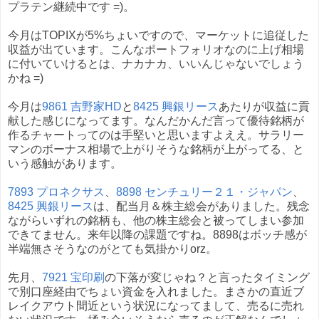
プラテン継続中です =)。
今月はTOPIXが5%ちょいですので、マーケットに追従した
収益が出ています。こんなポートフォリオなのに上げ相場
に付いていけるとは、ナカナカ、いいんじゃないでしょう
かね =)
今月は
9861 吉野家HD
と
8425 興銀リース
あたりが収益に貢
献した感じになってます。なんだかんだ言って優待銘柄が
作るチャートってのは手堅いと思いますよええ。サラリー
マンのボーナス相場で上がりそうな銘柄が上がってる、と
いう感触があります。
7893 プロネクサス
、
8898 センチュリー２１・ジャパン
、
8425 興銀リース
は、配当月＆株主総会がありました。残念
ながらいずれの銘柄も、他の株主総会と被ってしまい参加
できてません。来年以降の課題ですね。8898はボッチ感が
半端無さそうなのがとても気掛かりorz。
先月、
7921 宝印刷
の下落が変じゃね？と言ったタイミング
で別口座経由でちょい資金を入れました。まさかの直近ブ
レイクアウト間近という状況になってまして、売るに売れ