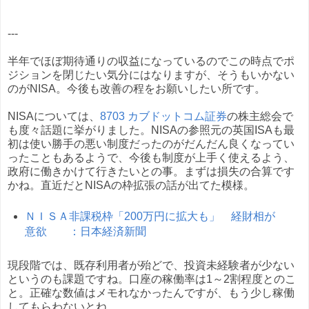
---
半年でほぼ期待通りの収益になっているのでこの時点でポ
ジションを閉じたい気分にはなりますが、そうもいかない
のがNISA。今後も改善の程をお願いしたい所です。
NISAについては、
8703 カブドットコム証券
の株主総会で
も度々話題に挙がりました。NISAの参照元の英国ISAも最
初は使い勝手の悪い制度だったのがだんだん良くなってい
ったこともあるようで、今後も制度が上手く使えるよう、
政府に働きかけて行きたいとの事。まずは損失の合算です
かね。直近だとNISAの枠拡張の話が出てた模様。
ＮＩＳＡ非課税枠「200万円に拡大も」 経財相が
意欲 ：日本経済新聞
現段階では、既存利用者が殆どで、投資未経験者が少ない
というのも課題ですね。口座の稼働率は1～2割程度とのこ
と。正確な数値はメモれなかったんですが、もう少し稼働
してもらわないとね。