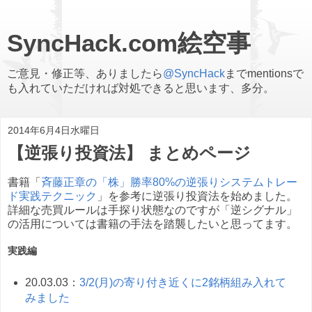
SyncHack.com絵空事
ご意見・修正等、ありましたら
@SyncHack
までmentionsで
も入れていただければ対処できると思います、多分。
2014年6月4日水曜日
【逆張り投資法】 まとめページ
書籍「
斉藤正章の「株」勝率80%の逆張りシステムトレー
ド実践テクニック
」を参考に逆張り投資法を始めました。
詳細な売買ルールは手探り状態なのですが「逆シグナル」
の活用については書籍の手法を踏襲したいと思ってます。
実践編
20.03.03：
3/2(月)の寄り付き近くに2銘柄組み入れて
みました