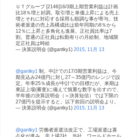
ＵＴグループ [2146]16/3期上期営業利益は計画
比18％増と好調。取引増と単価上昇による売上
増とそれに対応する採用も順調な事が寄与。技
術者派遣の売上高構成比は前年同期の8％から
12％に上昇と多角化も進展。正社員比率は7
割。普通の正社員は転勤有りの月給制、地域限
定正社員は時給
— 決算説明会 (@gantky1)
2015, 11月 13
@gantky1
制。中計での17/3期営業利益は、今
期見込み24億円に対し27～35億円のレンジで設
定。年率25％成長が中計での目標だが、来期は
東証上場(審査)に備えて慎重な数字を出すので、
半年後の決算説明会（＝決算短信）では下限の
27億円を提示すると。以下前回の説明会より。
— 決算説明会 (@gantky1)
2015, 11月 13
@gantky1
労働者派遣法改正で、工場派遣は寡
占化が進み、非上場2社、当社、ワールドホール