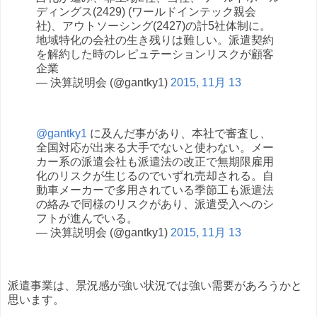
ディングス(2429) (ワールドインテック親会
社)、アウトソーシング(2427)の計5社体制に。
地域特化の会社の生き残りは難しい。派遣契約
を解約した時のレピュテーションリスクが顧客
企業
— 決算説明会 (@gantky1)
2015, 11月 13
@gantky1
に及んだ事があり、本社で審査し、
全国対応が出来る大手でないと使わない。メー
カー系の派遣会社も派遣法の改正で無期限雇用
化のリスクが生じるのでいずれ売却される。自
動車メーカーで多用されている季節工も派遣法
の絡みで同様のリスクがあり、派遣受入へのシ
フトが進んでいる。
— 決算説明会 (@gantky1)
2015, 11月 13
派遣事業は、景況感が強い状況では強い需要があろうかと
思います。