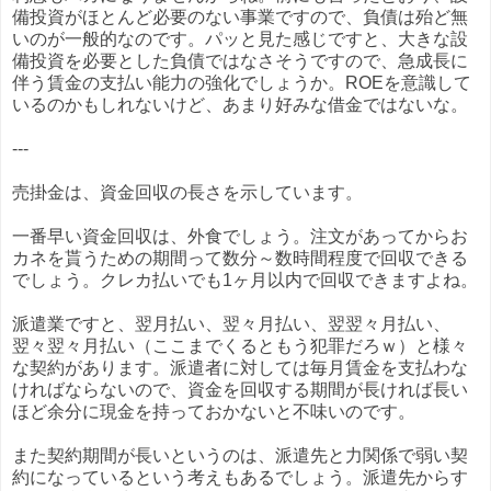
備投資がほとんど必要のない事業ですので、負債は殆ど無
いのが一般的なのです。パッと見た感じですと、大きな設
備投資を必要とした負債ではなさそうですので、急成長に
伴う賃金の支払い能力の強化でしょうか。ROEを意識して
いるのかもしれないけど、あまり好みな借金ではないな。
---
売掛金は、資金回収の長さを示しています。
一番早い資金回収は、外食でしょう。注文があってからお
カネを貰うための期間って数分～数時間程度で回収できる
でしょう。クレカ払いでも1ヶ月以内で回収できますよね。
派遣業ですと、翌月払い、翌々月払い、翌翌々月払い、
翌々翌々月払い（ここまでくるともう犯罪だろｗ）と様々
な契約があります。派遣者に対しては毎月賃金を支払わな
ければならないので、資金を回収する期間が長ければ長い
ほど余分に現金を持っておかないと不味いのです。
また契約期間が長いというのは、派遣先と力関係で弱い契
約になっているという考えもあるでしょう。派遣先からす