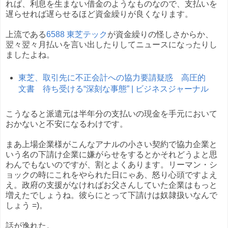
れば、利息を生まない借金のようなものなので、支払いを
遅らせれば遅らせるほど資金繰りが良くなります。
上流である
6588 東芝テック
が資金繰りの怪しさからか、
翌々翌々月払いを言い出したりしてニュースになったりし
ましたよね。
東芝、取引先に不正会計への協力要請疑惑 高圧的
文書 待ち受ける“深刻な事態” | ビジネスジャーナル
こうなると派遣元は半年分の支払いの現金を手元において
おかないと不安になるわけです。
まあ上場企業様がこんなアナルの小さい契約で協力企業と
いう名の下請け企業に嫌がらせをするとかそれどうよと思
わんでもないのですが、割とよくあります。リーマン・シ
ョックの時にこれをやられた日にゃあ、怒り心頭ですよえ
え。政府の支援がなければお父さんしていた企業はもっと
増えたでしょうね。彼らにとって下請けは奴隷扱いなんで
しょう =)。
話が逸れた。