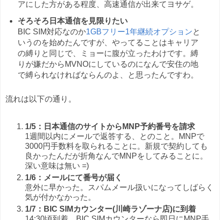
アにした方がある程度、高速通信が出来てヨサゲ。
そろそろ日本通信を見限りたい
BIC SIM対応なのか
1GBフリー1年継続オプション
と
いうのを始めたんですが、やってることはキャリア
の縛りと同じで、ミョーに腹が立ったわけです。縛
りが嫌だからMVNOにしているのになんで安住の地
で縛られなければならんのよ、と思ったんですわ。
流れは以下の通り。
1/5：日本通信のサイトからMNP予約番号を請求
1週間以内にメールで返答する、とのこと。MNPで
3000円手数料を取られることに。新規で契約しても
良かったんだが折角なんでMNPをしてみることに。
深い意味は無い =)
1/6：メールにて番号が届く
意外に早かった。スパムメール扱いになってしばらく
気が付かなかった。
1/7：BIC SIMカウンター(川崎ラゾーナ店)に到着
14:30頃到着。BIC SIMカウンターなら即日にMNP手