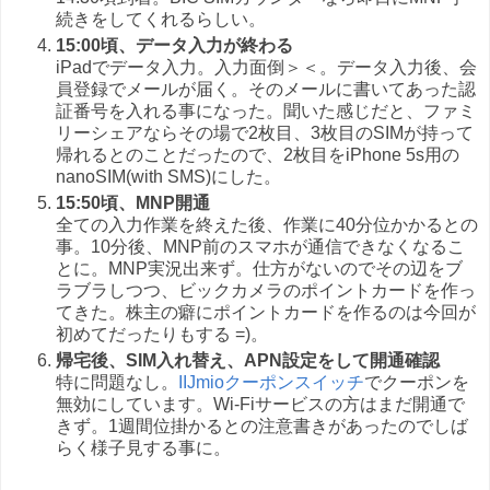
続きをしてくれるらしい。
15:00頃、データ入力が終わる
iPadでデータ入力。入力面倒＞＜。データ入力後、会
員登録でメールが届く。そのメールに書いてあった認
証番号を入れる事になった。聞いた感じだと、ファミ
リーシェアならその場で2枚目、3枚目のSIMが持って
帰れるとのことだったので、2枚目をiPhone 5s用の
nanoSIM(with SMS)にした。
15:50頃、MNP開通
全ての入力作業を終えた後、作業に40分位かかるとの
事。10分後、MNP前のスマホが通信できなくなるこ
とに。MNP実況出来ず。仕方がないのでその辺をブ
ラブラしつつ、ビックカメラのポイントカードを作っ
てきた。株主の癖にポイントカードを作るのは今回が
初めてだったりもする =)。
帰宅後、SIM入れ替え、APN設定をして開通確認
特に問題なし。
IIJmioクーポンスイッチ
でクーポンを
無効にしています。Wi-Fiサービスの方はまだ開通で
きず。1週間位掛かるとの注意書きがあったのでしば
らく様子見する事に。