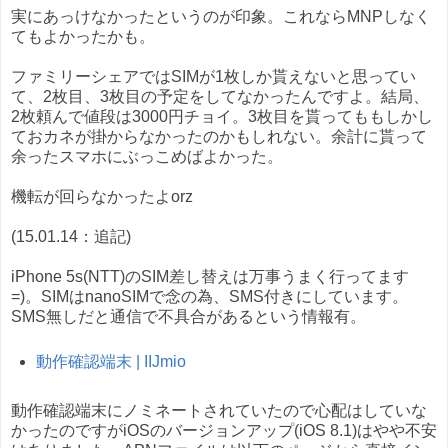
実にあっけなかったというのが印象。これならMNPしなく
てもよかったかも。
ファミリーシェアではSIMが1枚しか貰えないと思ってい
て、2枚目、3枚目の予定をしてなかったんですよ。結局、
2枚頼んで値段は3000円チョイ。3枚目を貰ってももしかし
ておカネが掛からなかったのかもしれない。余計に貰って
余ったスマホにぶっこめばよかった。
機転が回らなかったよorz
(15.01.14：追記)
iPhone 5s(NTT)のSIM差し替えは万事うまく行ってます
=)。SIMはnanoSIMで念の為、SMS付きにしています。
SMS無しだと通信で不具合があるという情報有。
動作確認端末 | IIJmio
動作確認端末にノミネートされていたので心配はしていな
かったのですがiOSのバージョンアップ(iOS 8.1)はやや不安