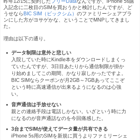
昨年12/15に契約した
フリーData
なんですが、iPhone 5s購
入記念に二枚目のSIMを買おうかと検討したんですが、ど
うせなら
BIC SIM（ビックシム）
のファミリーシェアプラ
ンにした方がヨサゲかな、ということでMNPしてきまし
た。
理由は以下の通り。
データ制限は意外と悲しい
入院していた時にKindle本をダウンロードしまくっ
ていたんですが、3日目あたりから通信制限が掛か
り始めましてこの期間、かなり寂しかったですよ。
BIC SIMならクーポンが月2GB～7GBあってここぞ
という時に高速通信が出来るようになるのは心強
い。
音声通信は手放せない
親との連絡手段は電話しかない。いざという時に力
になるのが音声通話なのを今回痛感した。
3台までSIMが使えてデータ量が共有できる
iPhone 5s用のSIMを新規に買うよりファミリーシェ