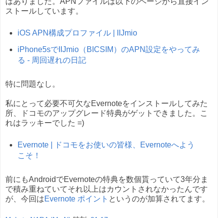
はありました。APNファイルは以下のページから直接イン
ストールしています。
iOS APN構成プロファイル | IIJmio
iPhone5sでIIJmio（BICSIM）のAPN設定をやってみ
る - 周回遅れの日記
特に問題なし。
私にとって必要不可欠なEvernoteをインストールしてみた
所、ドコモのアップグレード特典がゲットできました。こ
れはラッキーでした =)
Evernote | ドコモをお使いの皆様、Evernoteへよう
こそ！
前にもAndroidでEvernoteの特典を数個貰っていて3年分ま
で積み重ねていてそれ以上はカウントされなかったんです
が、今回は
Evernote ポイント
というのが加算されてます。