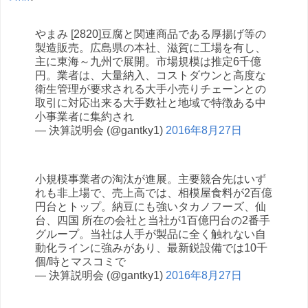
やまみ [2820]豆腐と関連商品である厚揚げ等の
製造販売。広島県の本社、滋賀に工場を有し、
主に東海～九州で展開。市場規模は推定6千億
円。業者は、大量納入、コストダウンと高度な
衛生管理が要求される大手小売りチェーンとの
取引に対応出来る大手数社と地域で特徴ある中
小事業者に集約され
— 決算説明会 (@gantky1)
2016年8月27日
小規模事業者の淘汰が進展。主要競合先はいず
れも非上場で、売上高では、相模屋食料が2百億
円台とトップ。納豆にも強いタカノフーズ、仙
台、四国 所在の会社と当社が1百億円台の2番手
グループ。当社は人手が製品に全く触れない自
動化ラインに強みがあり、最新鋭設備では10千
個/時とマスコミで
— 決算説明会 (@gantky1)
2016年8月27日