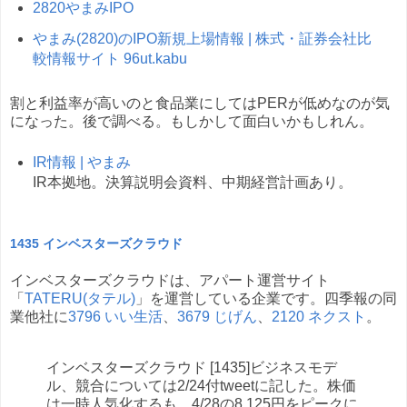
2820やまみIPO
やまみ(2820)のIPO新規上場情報 | 株式・証券会社比
較情報サイト 96ut.kabu
割と利益率が高いのと食品業にしてはPERが低めなのが気
になった。後で調べる。もしかして面白いかもしれん。
IR情報 | やまみ
IR本拠地。決算説明会資料、中期経営計画あり。
1435 インベスターズクラウド
インベスターズクラウドは、アパート運営サイト
「
TATERU(タテル)
」を運営している企業です。四季報の同
業他社に
3796 いい生活
、
3679 じげん
、
2120 ネクスト
。
インベスターズクラウド [1435]ビジネスモデ
ル、競合については2/24付tweetに記した。株価
は一時人気化するも、4/28の8,125円をピークに