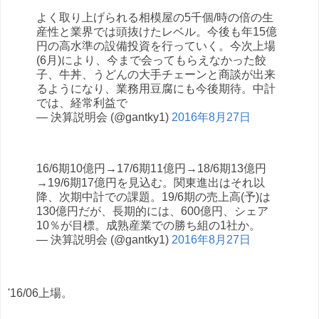
よく取り上げられる相模屋の5千個/時の倍の生
産性と業界では頭抜けたレベル。今後も年15億
円の高水準の設備投資を行っていく。今次上場
(6月)により、今まで会ってもらえなかった餃
子、牛丼、うどんの大手チェーンと商談が出来
るようになり、業務用豆腐にも今後期待。中計
では、経常利益で
— 決算説明会 (@gantky1)
2016年8月27日
16/6期10億円→17/6期11億円→18/6期13億円
→19/6期17億円を見込む。関東進出はそれ以
降、次期中計での課題。19/6期の売上高(予)は
130億円だが、長期的には、600億円、シェア
10％が目標。成熟産業での勝ち組の1社か。
— 決算説明会 (@gantky1)
2016年8月27日
'16/06上場。