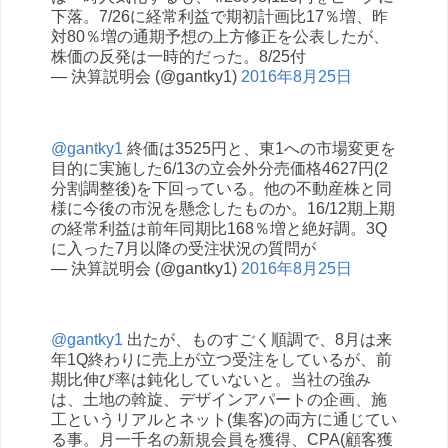
下落。7/26に経常利益で期初計画比17％増、昨
対80％増の通期予想の上方修正を公表したが、
株価の反発は一時的だった。8/25付
— 決算説明会 (@gantky1)
2016年8月25日
@gantky1
終価は3525円と、東1への市場変更を
目的に実施した6/13の立会外分売価格4627円(2
分割調整後)を下回っている。他の不動産株と同
様に今後の市況を懸念したものか。16/12期上期
の経常利益は前年同期比168％増と絶好調。3Q
に入った7月以降の受注状況の質問が
— 決算説明会 (@gantky1)
2016年8月25日
@gantky1
出たが、ものすごく順調で、8月は来
年1Q終わりに売上が立つ受注をしているが、前
期比伸び率は鈍化していないと。当社の強み
は、土地の斡旋、デザインアパートの企画、施
工というリアルとネット(集客)の両方に通じてい
る事。月一千名の新規会員を獲得、CPA(顧客獲