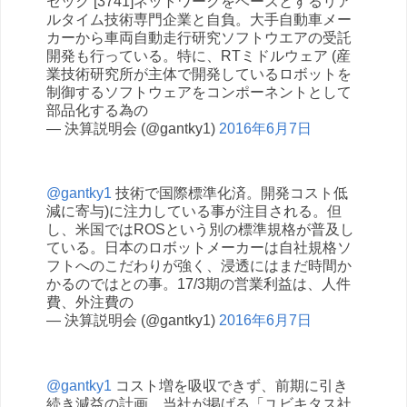
セック [3741]ネットワークをベースとするリア
ルタイム技術専門企業と自負。大手自動車メー
カーから車両自動走行研究ソフトウエアの受託
開発も行っている。特に、RTミドルウェア (産
業技術研究所が主体で開発しているロボットを
制御するソフトウェアをコンポーネントとして
部品化する為の
— 決算説明会 (@gantky1)
2016年6月7日
@gantky1
技術で国際標準化済。開発コスト低
減に寄与)に注力している事が注目される。但
し、米国ではROSという別の標準規格が普及し
ている。日本のロボットメーカーは自社規格ソ
フトへのこだわりが強く、浸透にはまだ時間か
かるのではとの事。17/3期の営業利益は、人件
費、外注費の
— 決算説明会 (@gantky1)
2016年6月7日
@gantky1
コスト増を吸収できず、前期に引き
続き減益の計画。当社が掲げる「ユビキタス社