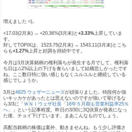
増えました =)。
+17.03(2月末) → +20.36%(3月末)と
+3.33%
上昇していま
す。
対してTOPIXは、1523.75(2月末) → 1543.11(3月末)とこち
らも
+1.27%
上昇と好調を持続中です。
今月は3月決算銘柄の権利落ちが発生する月でして、権利落
ち日は△2%以上の下げを食らいまして結構悲しかったです
ね。ここ数日特に強い感じもなくユルユルと継続している
感じでしょうか。
3月は
4825 ウェザーニューズ
が頑張りました。特段何か強
いキッカケがあったとは思えないのですが強いて挙げるな
ら3/3に「
ＷＮＩウェザ社長「16年５月期も営業利益率25％
へ」
」という記事程度。昨日の3/30に3Q決算が発表になっ
た後、チョイ下げています。まあこんなものでしょう。
高配当銘柄の株価は案外、動きませんね。もう少し評価さ