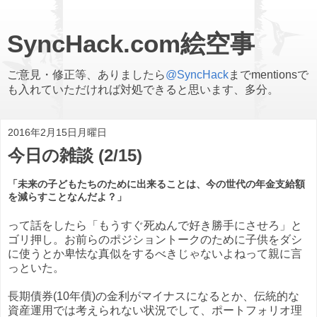
SyncHack.com絵空事
ご意見・修正等、ありましたら
@SyncHack
までmentionsで
も入れていただければ対処できると思います、多分。
2016年2月15日月曜日
今日の雑談 (2/15)
「未来の子どもたちのために出来ることは、今の世代の年金支給額
を減らすことなんだよ？」
って話をしたら「もうすぐ死ぬんで好き勝手にさせろ」と
ゴリ押し。お前らのポジショントークのために子供をダシ
に使うとか卑怯な真似をするべきじゃないよねって親に言
っといた。
長期債券(10年債)の金利がマイナスになるとか、伝統的な
資産運用では考えられない状況でして、ポートフォリオ理