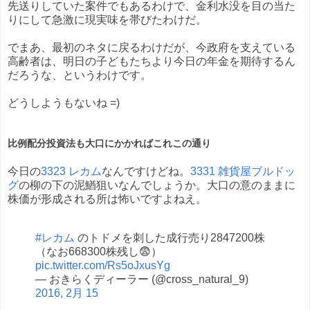
先送りしていた案件でもあるわけで、金利水没を目の当た
りにして急激に現実味を帯びたわけだ。
でまあ、最初のネタに戻るわけだが、今政府を支えている
高齢者は、明日の子どもたちより今日の年金を期待するん
だろうな、というわけです。
どうしようもないね =)
比例配分投資法も大口にかかればこれこの通り
今日の
3323 レカム
なんですけどね。
3331 雑貨屋ブルドッ
グ
の柳の下の泥鰌狙いなんでしょうか。大口の意のままに
株価が形成される所は怖いですよねえ。
#レカム
のトドメを刺した成行売り2847200株
（なお668300株残し😨）
pic.twitter.com/Rs5oJxusYg
— おきらくディーラー (@cross_natural_9)
2016, 2月 15