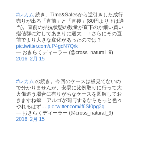
#レカム
続き。Time&Salesから逆引きした成行
売りが出る「直前」と「直後」(80円より下は適
当)。直前の拮抗状態の数量が直下のか細い買い
指値群に対してあまりに過大！！さらにその直
前でより大きな変化があったのでは？
pic.twitter.com/uP4gcN7Qrk
— おきらくディーラー (@cross_natural_9)
2016, 2月 15
#レカム
の続き。今回のケースは板見てないの
で分かりませんが、安易に比例取りに行って大
火傷追う場合に有りがちなケースを図解してお
きますね😅 アルゴが関与するならもっと色々
やれるはず…
pic.twitter.com/if6Sl0pg3q
— おきらくディーラー (@cross_natural_9)
2016, 2月 15