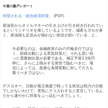
今週の藤戸レポート
待望される「総合経済対策」
(PDF)
原油安からオイルマネーの引き上げが引き続き行われてい
るというシナリオを推しているようです。減産もガセが多
く、産油国も足並みが揃わない状況が続いている、と。
今必要なのは、金融政策のみの片輪走行ではな
く、財政出動による景気対策だ。それも思い切
った需要創出策が必要である。補正予算3.3兆円
枠に、さらに上積みする覚悟で臨むべきだ。場
合によっては、急激な為替変動に対して介入も
厭うべきではない。
デスヨネー。日銀が孤立無援で戦ってる状況は戦力の分散
でしかないわけで、景気にテコ入れすると宣言しているん
だから速やかに対策をぶっ込むべきでしょう。