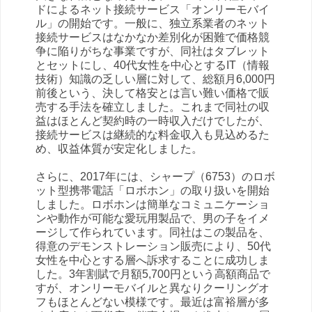
ドによるネット接続サービス「オンリーモバイ
ル」の開始です。一般に、独立系業者のネット
接続サービスはなかなか差別化が困難で価格競
争に陥りがちな事業ですが、同社はタブレット
とセットにし、40代女性を中心とするIT（情報
技術）知識の乏しい層に対して、総額月6,000円
前後という、決して格安とは言い難い価格で販
売する手法を確立しました。これまで同社の収
益はほとんど契約時の一時収入だけでしたが、
接続サービスは継続的な料金収入も見込めるた
め、収益体質が安定化しました。
さらに、2017年には、シャープ（6753）のロボ
ット型携帯電話「ロボホン」の取り扱いを開始
しました。ロボホンは簡単なコミュニケーショ
ンや動作が可能な愛玩用製品で、男の子をイメ
ージして作られています。同社はこの製品を、
得意のデモンストレーション販売により、50代
女性を中心とする層へ訴求することに成功しま
した。3年割賦で月額5,700円という高額商品で
すが、オンリーモバイルと異なりクーリングオ
フもほとんどない模様です。最近は富裕層が多