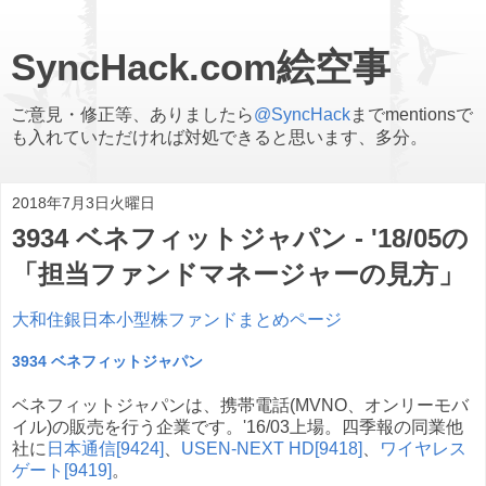
SyncHack.com絵空事
ご意見・修正等、ありましたら
@SyncHack
までmentionsで
も入れていただければ対処できると思います、多分。
2018年7月3日火曜日
3934 ベネフィットジャパン - '18/05の
「担当ファンドマネージャーの見方」
大和住銀日本小型株ファンドまとめページ
3934 ベネフィットジャパン
ベネフィットジャパンは、携帯電話(MVNO、オンリーモバ
イル)の販売を行う企業です。'16/03上場。四季報の同業他
社に
日本通信[9424]
、
USEN-NEXT HD[9418]
、
ワイヤレス
ゲート[9419]
。