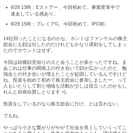
6/28 13時：Eストアー、今回初めて。事業変革中で
迷走している感あり。
6/28 15時：プレミアG、今回初めて。IPO初。
14社回ったことになるのかな。ホントはファンケルの株主
総会にも顔は出したのだけれどもかなり遅刻をしてしまっ
たのでカウントはせず。
今回は結構顔見知りの人と会うことが多かったですね。ま
あこれは仕事の関係上の付き合いで顔が広がったのと、勉
強会との付き合いが増えたことが起因しているんですけど
ね。投資を始めて初めて株主総会に参加しましたー、って
人もいたりして割と地味な活動が少しは役立ったのかもし
れんと自画自賛しとります =)。
投資をしているのなら株主総会に行け、とは言わない。
でもね。
やっぱり小さな繋がりがやがて社会を良くしていくってこ