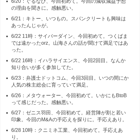
6/20：ぐるなび、今回初めて。今回の減収減益予想
の理由を聞きに。感触悪い。
6/21：キトー、いつもの。スパンクリートも興味は
あったんじゃが。
6/22 11時：サイバーダイン、今回初めて。つくばま
では遠かったorz。山海さんの話が聞けて満足ではあ
った。
6/22 16時：イハラサイエンス、今回2回目。なんか
知り合いが多く参加してた。
6/23：弁護士ドットコム、今回3回目。いつの間にか
人気の株主総会に育っていて満足。
6/26：メタウォーター、今回初めて。いかにもBtoB
って感じだった。感触悪い。
6/27：ゼニス羽田、今回初めて。経営陣が割と若い
印象。今回のM&Aの手応えを探りに。手応えあり。
6/28 10時：クニミネ工業、今回初めて。手応えあ
り。