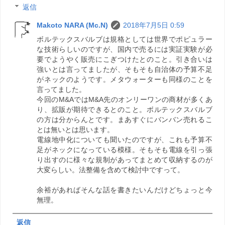
返信
Makoto NARA (Mc.N)
2018年7月5日 0:59
ボルテックスバルブは規格としては世界でポピュラー
な技術らしいのですが、国内で売るには実証実験が必
要でようやく販売にこぎつけたとのこと。引き合いは
強いとは言ってましたが、そもそも自治体の予算不足
がネックのようです。メタウォーターも同様のことを
言ってました。
今回のM&AではM&A先のオンリーワンの商材が多くあ
り、拡販が期待できるとのこと。ボルテックスバルブ
の方は分からんとです。まあすぐにバンバン売れるこ
とは無いとは思います。
電線地中化についても聞いたのですが、これも予算不
足がネックになっている模様。そもそも電線を引っ張
り出すのに様々な規制があってまとめて収納するのが
大変らしい。法整備を含めて検討中ですって。
余裕があればそんな話を書きたいんだけどちょっと今
無理。
返信