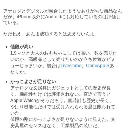
アナログとデジタルが融合したようなありがちな商品なん
だが、iPhone以外にAndroidにも対応しているのは評価し
ている。
ただねえ。あんま成功するとは思えないんよ。
値段が高い
1.9マソと大人のおもちゃにしては高い。数を売りた
いのか、高級品として売りたいのか立ち位置がビミ
ョーじゃまいか。競合は
Livescribe
、
CamiApp S
あ
たりか。
かっこよさが足りない
アナログな文房具はガジェットとしての歴史が長
く、機能性だけでは評価されない。直近で言うと
Apple Watchがそうだろう。腕時計も歴史が長く、
やはり機能性だけでは受け入れられる層は限られて
いた。
値段の割にかっこよさが足りないように見えた。文
房具屋のセンスはなく、工業製品の装いだ。