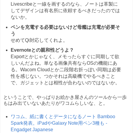
Livescribeと一線を画するのなら、ノートは革製に
してデザインは有名所に依頼するべきだったのでは
ないか。
ペンを充電する必要はないけど母艦は充電が必要そ
う
せめてQi対応してくれよ。
Evernoteとの親和性どうよ？
Exportとかじゃなく、メモったらすぐに同期して欲
しいんだよね。単なる画像共有ならOSの機能にあ
る。Wacom Cloudとか二段階右折っぽい同期は必要
性を感じない。つかそれは高級機でやるべきこと
で、ガジェットとは相性が合わないのではないか。
ということで、やっぱりお絵かき屋さんのツールから一歩
もはみ出ていないあたりがワコムらしいな、と。
ワコム、紙に書くとデータになるノート Bamboo
Spark発表。iPadやGalaxy Note用ペン3種も -
Engadget Japanese