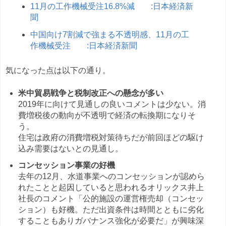
11月の工作機械受注16.8%減 :日本経済新
聞
中国向け7割減で強まる不透明感、11月の工
作機械受注 :日本経済新聞
気になった点は以下の通り。
米中貿易戦争と税制改正への懸念が多い
2019年に向けて見通しの良いコメントは少ない。消
費増税後の動向が不透明で経済の転換期になりそ
う。
住宅は政府の消費増税対策待ちだが前回ほどの駆け
込み需要はないとの見通し。
コンセッション事業の好機
去年の12月、水道事業へのコンセッションが認めら
れたことと起因していると思われるオリックス井上
社長のコメント「公的施設の運営権売却（コンセッ
ション）も好機。ただ出資条件は時間とともに劣化
することもありガバナンス強化が必要だ」が興味深