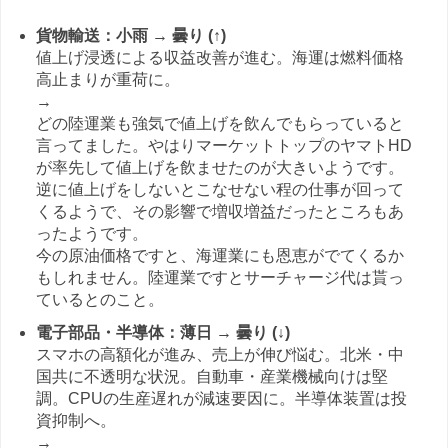
貨物輸送：小雨 → 曇り (↑)
値上げ浸透による収益改善が進む。海運は燃料価格
高止まりが重荷に。
→
どの陸運業も強気で値上げを飲んでもらっていると
言ってました。やはりマーケットトップのヤマトHD
が率先して値上げを飲ませたのが大きいようです。
逆に値上げをしないとこなせない程の仕事が回って
くるようで、その影響で増収増益だったところもあ
ったようです。
今の原油価格ですと、海運業にも恩恵がでてくるか
もしれません。陸運業ですとサーチャージ代は貰っ
ているとのこと。
電子部品・半導体：薄日 → 曇り (↓)
スマホの高額化が進み、売上が伸び悩む。北米・中
国共に不透明な状況。自動車・産業機械向けは堅
調。CPUの生産遅れが減速要因に。半導体装置は投
資抑制へ。
→