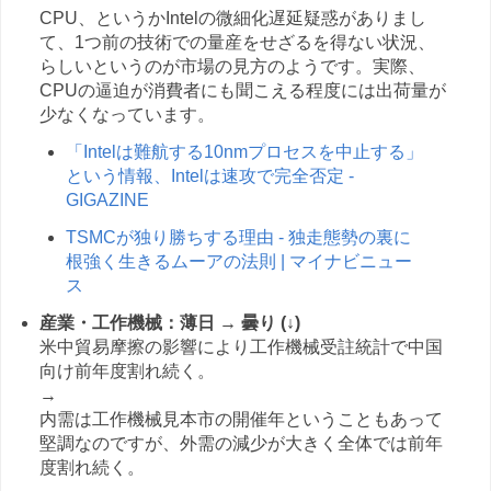
CPU、というかIntelの微細化遅延疑惑がありまし
て、1つ前の技術での量産をせざるを得ない状況、
らしいというのが市場の見方のようです。実際、
CPUの逼迫が消費者にも聞こえる程度には出荷量が
少なくなっています。
「Intelは難航する10nmプロセスを中止する」
という情報、Intelは速攻で完全否定 -
GIGAZINE
TSMCが独り勝ちする理由 - 独走態勢の裏に
根強く生きるムーアの法則 | マイナビニュー
ス
産業・工作機械：薄日 → 曇り (↓)
米中貿易摩擦の影響により工作機械受註統計で中国
向け前年度割れ続く。
→
内需は工作機械見本市の開催年ということもあって
堅調なのですが、外需の減少が大きく全体では前年
度割れ続く。