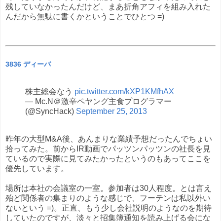
残していなかったんだけど、まあ折角アフィを組み入れた
んだから無駄に書くかということでひとつ =)
3836 ディーバ
株主総会なう
pic.twitter.com/kXP1KMfhAX
— Mc.N＠激辛ペヤング主食プログラマー
(@SyncHack)
September 25, 2013
昨年の大型M&A後、あんまりな業績予想だったんでちょい
拾ってみた。前からIR動画でパッツンパッツンの社長を見
ているので実際に見てみたかったというのもあってここを
優先しています。
場所は本社の会議室の一室。参加者は30人程度。とは言え
殆ど関係者の集まりのような感じで、フーテンは私以外い
ないという =)。正直、もう少し会社説明のようなのを期待
していたのですが、淡々と招集簿通知を読み上げる会にな