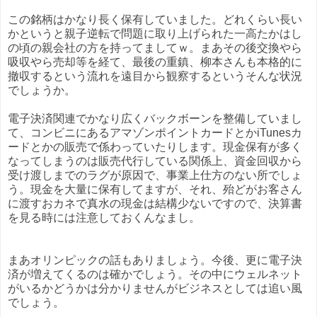
この銘柄はかなり長く保有していました。どれくらい長い
かというと親子逆転で問題に取り上げられた一高たかはし
の頃の親会社の方を持ってましてｗ。まあその後交換やら
吸収やら売却等を経て、最後の重鎮、柳本さんも本格的に
撤収するという流れを遠目から観察するというそんな状況
でしょうか。
電子決済関連でかなり広くバックボーンを整備していまし
て、コンビニにあるアマゾンポイントカードとかiTunesカ
ードとかの販売で係わっていたりします。現金保有が多く
なってしまうのは販売代行している関係上、資金回収から
受け渡しまでのラグが原因で、事業上仕方のない所でしょ
う。現金を大量に保有してますが、それ、殆どがお客さん
に渡すおカネで真水の現金は結構少ないですので、決算書
を見る時には注意しておくんなまし。
まあオリンピックの話もありましょう。今後、更に電子決
済が増えてくるのは確かでしょう。その中にウェルネット
がいるかどうかは分かりませんがビジネスとしては追い風
でしょう。