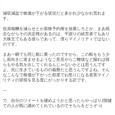
減収減益で株価が下がる状況だと多かれ少なかれ荒れま
す。
役員報酬を減らせとか新株予約権を放棄しろとか。まあ残
念ながらその決定権があるのは、平謝りの経営者でもあり
大株主でもある彼らであって、僕らマイノリティではない
のです。
まあ一瞬でも同じ船に乗ったのですから、この船をもう少
し前向きに進ませるようなご意見やらご鞭撻など賜れば彼
らもやる気を出してくれるんじゃないかとは思うんです
よ。先に生きているものの義務だと思うんですよね。そん
なこんなで株価が下がった程度でお怒りになる老害マイノ
リティの皆様を見る度にがっかりする訳です。
---
で、自分のツイートを纏めようかと思ったらやっぱり2階建
ての人が既に纏めてくれているのでそちらをどうぞ =)