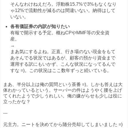
そんなわけねえだろ。浮動株15.7%で3%もなくなり
ゃ12%で流動性が減るのは間違いない。納得はして
いない。
各有価証券の内訳が知りたい
有報で開示する予定。概ねCPやMMF等の安全資
産。
→
まあ気にするよね。正直、行き場のない現金をもて
あそんでる状況ではあるが、顧客の預かり資金まで
運用する訳にもいかず、こんな状況になってるんで
すな =)。この状況はここ数年ずっと続いている。
まあ、半分以上は俺の質問という茶番 =)。しかも答えは大
体わかっているという。サーバーの件はようやく腰を上げ
てくれたようで少しうれしい。俺の嫌がらせも少しは役に
立ったかな？
---
元主力。ニートを決めてから随分売却してしまいました =)