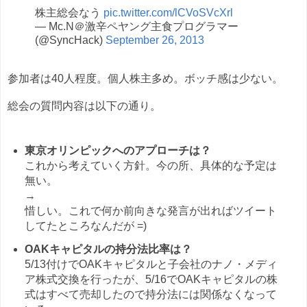
株主総会なう
pic.twitter.com/lCVoSVcXrl
— Mc.N＠激辛ペヤング主食プログラマー
(@SyncHack)
September 26, 2013
参加者は40人程度。個人株主多め。ボッチ感は少ない。
総会の質問内容は以下の通り。
東京オリンピックへのアプローチは？
これから考えていく方針。今の所、具体的な予定は
無い。
→
惜しい。これで何か前向きな発言が出ればツイート
してたところなんだが =)
OAKキャピタルの持分法比率は？
5/13付けでOAKキャピタルと子会社のナノ・メディ
ア株式交換を行ったが、5/16でOAKキャピタルの株
式はすべて売却したので持分法には関係なくなって