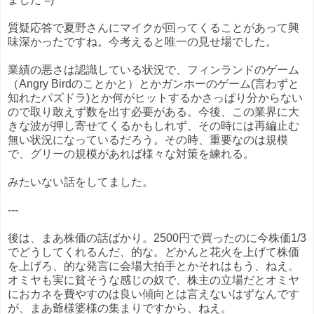
質疑応答で夏野さんにマイクが回ってくることがあって興
味深かったですね。今考えると唯一の見せ場でした。
業績の悪さは認識している状況で、フィンランドのゲーム
（Angry Birdのことかと）とかガンホーのゲーム(言わずと
知れたパズドラ)とか何がヒットするかさっぱり分からない
ので取り敢えず数を出す必要がある。今後、この業界に大
きな波が押し寄せてくるかもしれず、その時には再編止む
無い状況になっているだろう。その時、重要なのは規模
で、グリーの規模があれば様々な対策を練れる。
みたいない話をしてました。
---
後は、まあ株価の話ばかり。2500円で買ったのに今株価1/3
でどうしてくれるんだ、的な。どかんと花火を上げて株価
を上げろ、的な発言に会場大拍手とかそれはもう、ねえ。
オミヤも実に貧そうな感じの奴で、株主の立場だとオミヤ
におカネを費やすのは良い傾向とは言えないはずなんです
が、まあ爺様婆様の集まりですから、ねえ。