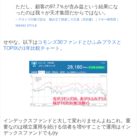
ただし、顧客の97.7％が含み益という結果にな
ったのは我々が天才集団だからではない。
グロソブの島で語る 積み立て投資こそ王道（渋沢健）｜マネー研究所｜
--
NIKKEI STYLE
せやな。以下は
コモンズ30ファンドとひふみプラスと
TOPIXの1年比較チャート
。
インデックスファンドと大して変わりませんよねこれ。重
要なのは積立運用を続ける信者を増やすことで運用はイン
デックスファンドでも(ry