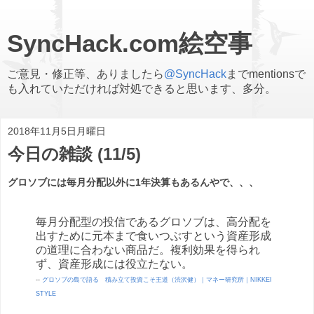
SyncHack.com絵空事
ご意見・修正等、ありましたら
@SyncHack
までmentionsで
も入れていただければ対処できると思います、多分。
2018年11月5日月曜日
今日の雑談 (11/5)
グロソブには毎月分配以外に1年決算もあるんやで、、、
毎月分配型の投信であるグロソブは、高分配を
出すために元本まで食いつぶすという資産形成
の道理に合わない商品だ。複利効果を得られ
ず、資産形成には役立たない。
--
グロソブの島で語る 積み立て投資こそ王道（渋沢健）｜マネー研究所｜NIKKEI
STYLE