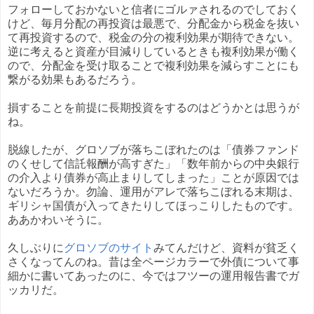
フォローしておかないと信者にゴルァされるのでしておく
けど、毎月分配の再投資は最悪で、分配金から税金を抜い
て再投資するので、税金の分の複利効果が期待できない。
逆に考えると資産が目減りしているときも複利効果が働く
ので、分配金を受け取ることで複利効果を減らすことにも
繋がる効果もあるだろう。
損することを前提に長期投資をするのはどうかとは思うが
ね。
脱線したが、グロソブが落ちこぼれたのは「債券ファンド
のくせして信託報酬が高すぎた」「数年前からの中央銀行
の介入より債券が高止まりしてしまった」ことが原因では
ないだろうか。勿論、運用がアレで落ちこぼれる末期は、
ギリシャ国債が入ってきたりしてほっこりしたものです。
ああかわいそうに。
久しぶりに
グロソブのサイト
みてんだけど、資料が貧乏く
さくなってんのね。昔は全ページカラーで外債について事
細かに書いてあったのに、今ではフツーの運用報告書でガ
ッカリだ。