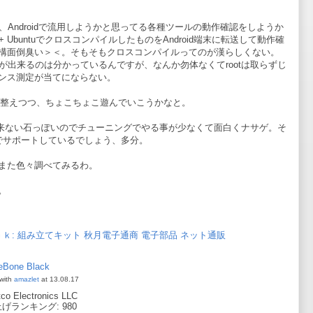
、Androidで流用しようかと思ってる各種ツールの動作確認をしようか
 + UbuntuでクロスコンパイルしたものをAndroid端末に転送して動作確
構面倒臭い＞＜。そもそもクロスコンパイルってのが漢らしくない。
そこ楽が出来るのは分かっているんですが、なんか勿体なくてrootは取らずじ
ンス測定が当てにならない。
環境を整えつつ、ちょこちょこ遊んでいこうかなと。
演算が出来ない石っぽいのでチューニングでやる事が少なくて面白くナサゲ。そ
いのでサポートしているでしょう、多分。
また色々調べてみるわ。
)。
: 組み立てキット 秋月電子通商 電子部品 ネット通販
eBone Black
with
amazlet
at 13.08.17
tco Electronics LLC
げランキング: 980