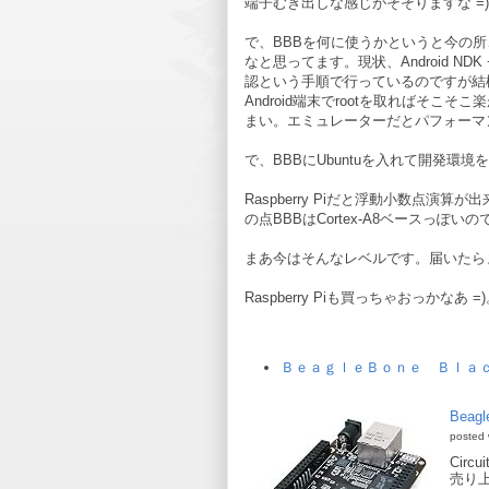
端子むき出しな感じがそそりますな =)
で、BBBを何に使うかというと今の所
なと思ってます。現状、Android NDK
認という手順で行っているのですが結
Android端末でrootを取ればそこ
まい。エミュレーターだとパフォーマ
で、BBBにUbuntuを入れて開発
Raspberry Piだと浮動小数点
の点BBBはCortex-A8ベースっぽ
まあ今はそんなレベルです。届いたら
Raspberry Piも買っちゃおっかなあ =
ＢｅａｇｌｅＢｏｎｅ Ｂｌａｃｋ
Beagl
posted 
Circui
売り上