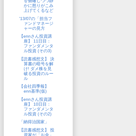
を俯瞰しつつ静
かに怒りがこみ
上げてくるなど
'13/07の「担当フ
ァンドマネージ
ャーの見方
【ennさん投資講
座】 11日目：
ファンダメンタ
ル投資 (その3)
【読書感想文】 決
算書の暗号を解
け! ダメ株を見
破る投資のルー
ル
【会社四季報】
enn基準(仮)
【ennさん投資講
座】 10日目：
ファンダメンタ
ル投資 (その2)
「納得治国家」
【読書感想文】 投
資家が「お金」