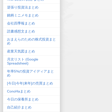
逆張り投資法まとめ
銘柄ミニメモまとめ
会社四季報まとめ
読書感想文まとめ
おまえらのための株式投資まと
め
産業天気図まとめ
月次リスト (Google
Spreadsheet)
年率5%の投資アイディアまと
め
[今日|今年|来年]の売買まとめ
ConoHaまとめ
今日の保養所まとめ
自己紹介まとめ