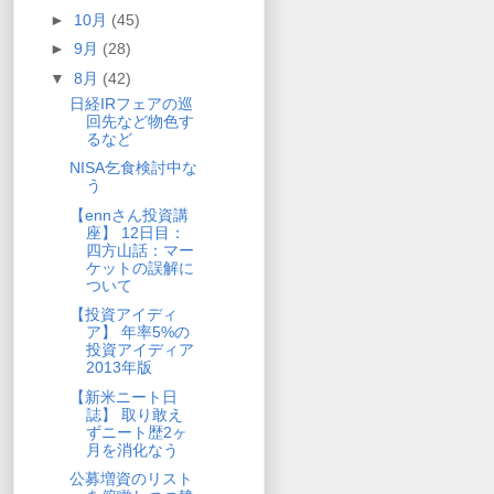
►
10月
(45)
►
9月
(28)
▼
8月
(42)
日経IRフェアの巡
回先など物色す
るなど
NISA乞食検討中な
う
【ennさん投資講
座】 12日目：
四方山話：マー
ケットの誤解に
ついて
【投資アイディ
ア】 年率5%の
投資アイディア
2013年版
【新米ニート日
誌】 取り敢え
ずニート歴2ヶ
月を消化なう
公募増資のリスト