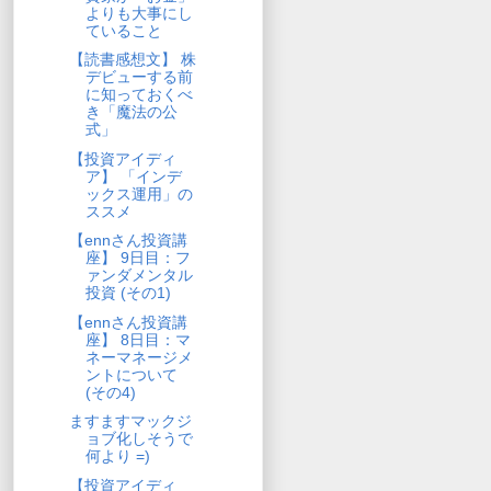
よりも大事にし
ていること
【読書感想文】 株
デビューする前
に知っておくべ
き「魔法の公
式」
【投資アイディ
ア】 「インデ
ックス運用」の
ススメ
【ennさん投資講
座】 9日目：フ
ァンダメンタル
投資 (その1)
【ennさん投資講
座】 8日目：マ
ネーマネージメ
ントについて
(その4)
ますますマックジ
ョブ化しそうで
何より =)
【投資アイディ