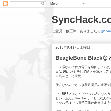
SyncHack
ご意見・修正等、ありましたら
@Syn
2013年8月17日土曜日
BeagleBone Bla
日々暇なので秋月電子を巡回していたところ
日(8/16)、意を決して購入を決意
力気味という状況。
仕方ないのでさっき秋月電子の通販で
で、BBBとはなんぞやって話になろうかと
という認識。Raspberry Piと
さなお子様でも電子工作が出来るよう