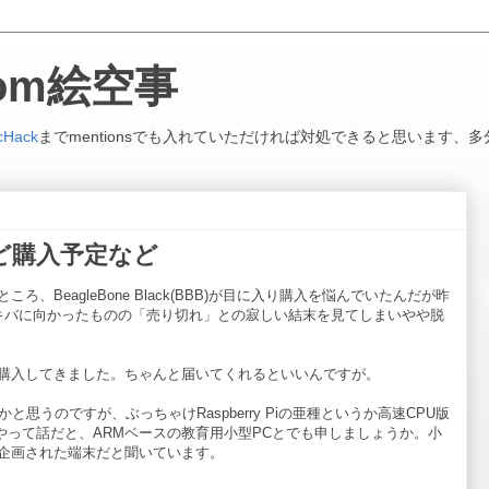
.com絵空事
cHack
までmentionsでも入れていただければ対処できると思います、多
ckなど購入予定など
、BeagleBone Black(BBB)が目に入り購入を悩んでいたんだが昨
しアキバに向かったものの「売り切れ」との寂しい結末を見てしまいやや脱
購入してきました。ちゃんと届いてくれるといいんですが。
思うのですが、ぶっちゃけRaspberry Piの亜種というか高速CPU版
はなんぞやって話だと、ARMベースの教育用小型PCとでも申しましょうか。小
企画された端末だと聞いています。