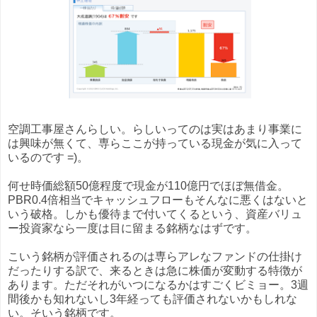
空調工事屋さんらしい。らしいってのは実はあまり事業に
は興味が無くて、専らここが持っている現金が気に入って
いるのです =)。
何せ時価総額50億程度で現金が110億円でほぼ無借金。
PBR0.4倍相当でキャッシュフローもそんなに悪くはないと
いう破格。しかも優待まで付いてくるという、資産バリュ
ー投資家なら一度は目に留まる銘柄なはずです。
こいう銘柄が評価されるのは専らアレなファンドの仕掛け
だったりする訳で、来るときは急に株価が変動する特徴が
あります。ただそれがいつになるかはすごくビミョー。3週
間後かも知れないし3年経っても評価されないかもしれな
い。そいう銘柄です。