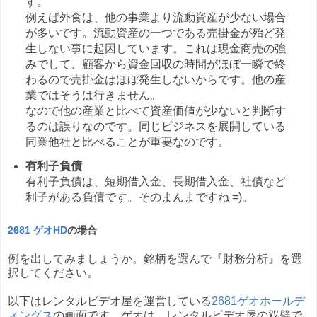
す。
例えば外食は、他の事業より流動資産が少ない場合
が多いです。流動資産の一つである売掛金が殆ど発
生しない事に起因しています。これは現金商売の強
みでして、顧客から資金回収の時間がほぼ一瞬で終
わるので売掛金はほぼ発生しないからです。他の産
業ではそうは行きません。
なので他の産業と比べて資産価値が少ないと判断す
るのは誤りなのです。同じビジネスを展開している
同業他社と比べることが重要なのです。
有利子負債
有利子負債は、短期借入金、長期借入金、社債など
利子がある負債です。そのまんまですね =)。
2681 ゲオHD
の場合
例を出してみましょうか。銘柄を選んで『財務分析』を選
択してください。
以下はレンタルビデオ屋を運営している
2681ゲオホールデ
ィングス
の画面です。ゲオは、レンタルビデオ屋の双璧で