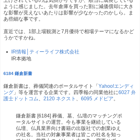
上げされているのは気掛かりですが、順当に成長している
ように感じました。去年倉庫を買った割に減価償却に大き
な影響が見えないあたりは影響が少なかったのかしら。ま
あ些細な事です。
直近では、1部上場観測と7月優待で相場テーマになるかど
うかですかね。
IR情報│ティーライフ株式会社
IR本拠地
6184 鎌倉新書
鎌倉新書は、葬儀関連のポータルサイト「
Yahoo!エンディ
ング
」等を運営する企業です。四季報の同業他社に
6027 弁
護士ドットコム
、
2120 ネクスト
、
6095 メドピア
。
鎌倉新書 [6184] 葬儀、墓、仏壇のマッチングポ
ータルサイトの運営。今も事業を継続している
仏壇、仏具業界向け書籍の出版社での創業ゆえ
の社名。当社の対象事業者は皆この社名を知っ