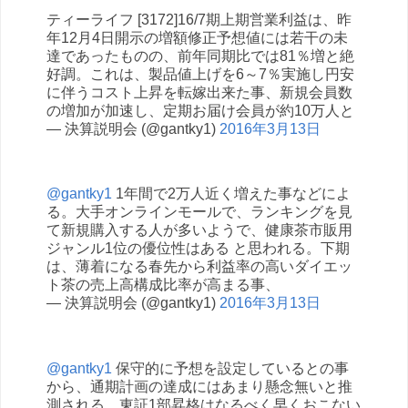
ティーライフ [3172]16/7期上期営業利益は、昨
年12月4日開示の増額修正予想値には若干の未
達であったものの、前年同期比では81％増と絶
好調。これは、製品値上げを6～7％実施し円安
に伴うコスト上昇を転嫁出来た事、新規会員数
の増加が加速し、定期お届け会員が約10万人と
— 決算説明会 (@gantky1)
2016年3月13日
@gantky1
1年間で2万人近く増えた事などによ
る。大手オンラインモールで、ランキングを見
て新規購入する人が多いようで、健康茶市販用
ジャンル1位の優位性はある と思われる。下期
は、薄着になる春先から利益率の高いダイエッ
ト茶の売上高構成比率が高まる事、
— 決算説明会 (@gantky1)
2016年3月13日
@gantky1
保守的に予想を設定しているとの事
から、通期計画の達成にはあまり懸念無いと推
測される。東証1部昇格はなるべく早くおこない