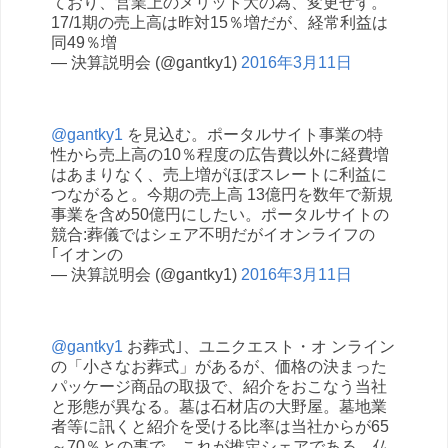
ており、営業上のメリット大の為、変更せず。
17/1期の売上高は昨対15％増だが、経常利益は
同49％増
— 決算説明会 (@gantky1)
2016年3月11日
@gantky1
を見込む。ポータルサイト事業の特
性から売上高の10％程度の広告費以外に経費増
はあまりなく、売上増がほぼスレートに利益に
つながると。今期の売上高 13億円を数年で新規
事業を含め50億円にしたい。ポータルサイトの
競合:葬儀ではシェア不明だがイオンライフの
｢イオンの
— 決算説明会 (@gantky1)
2016年3月11日
@gantky1
お葬式｣、ユニクエスト・オ ンライン
の「小さなお葬式」があるが、価格の決まった
パッケージ商品の取扱で、紹介をおこなう当社
と形態が異なる。墓は石材店の大野屋。墓地業
者等に訊くと紹介を受ける比率は当社からが65
～70％との事で、これが推定シェアである。仏