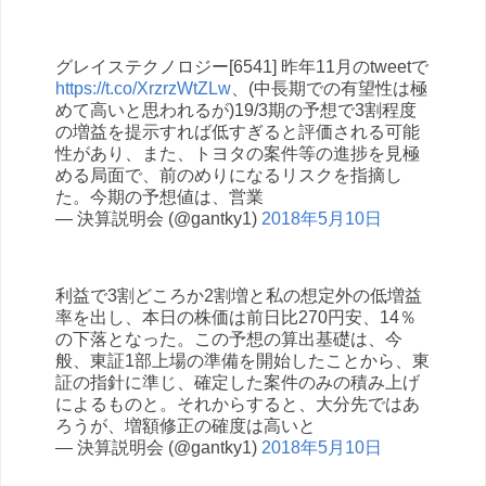
グレイステクノロジー[6541] 昨年11月のtweetで
https://t.co/XrzrzWtZLw
、(中長期での有望性は極
めて高いと思われるが)19/3期の予想で3割程度
の増益を提示すれば低すぎると評価される可能
性があり、また、トヨタの案件等の進捗を見極
める局面で、前のめりになるリスクを指摘し
た。今期の予想値は、営業
— 決算説明会 (@gantky1)
2018年5月10日
利益で3割どころか2割増と私の想定外の低増益
率を出し、本日の株価は前日比270円安、14％
の下落となった。この予想の算出基礎は、今
般、東証1部上場の準備を開始したことから、東
証の指針に準じ、確定した案件のみの積み上げ
によるものと。それからすると、大分先ではあ
ろうが、増額修正の確度は高いと
— 決算説明会 (@gantky1)
2018年5月10日