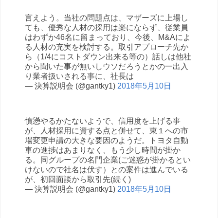
言えよう。当社の問題点は、マザーズに上場し
ても、優秀な人材の採用は楽にならず、従業員
はわずか46名に留まっており、今後、M&Aによ
る人材の充実を検討する。取引アプローチ先か
ら（1/4にコストダウン出来る等の）話しは他社
から聞いた事が無いしウソだろうとかの一出入
り業者扱いされる事に、社長は
— 決算説明会 (@gantky1)
2018年5月10日
憤懣やるかたないようで、信用度を上げる事
が、人材採用に資する点と併せて、東１への市
場変更申請の大きな要因のようだ。トヨタ自動
車の進捗はあまりなく、もう少し時間が掛か
る。同グループの名門企業(ご迷惑が掛かるとい
けないので社名は伏す）との案件は進んでいる
が、初回面談から取引先(続く)
— 決算説明会 (@gantky1)
2018年5月10日