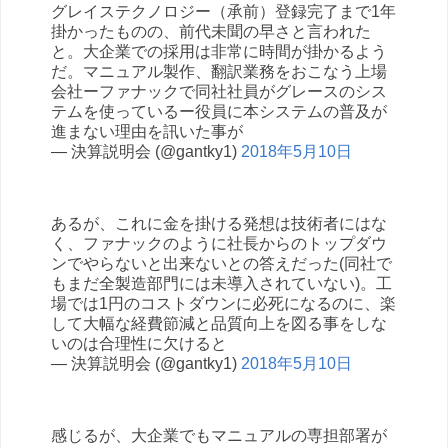
グレイステクノロジー（承前）登録完了まで1年
掛かったものの、前代未聞の早さと言われた
と。大企業での採用は非常に時間が掛かるよう
だ。マニュアル製作、翻訳業務をおこなう上場
会社ーファナックで同社社員がグレースのシス
テムを使っているー役員に本システムの普及が
進まない理由を訊いた事が
— 決算説明会 (@gantky1)
2018年5月10日
あるが、これに金を掛ける発想は技術者にはな
く、ファナックのように社長からのトップダウ
ンでやらないと出来ないとの答えだった(同社で
もまだ全製造部門には未導入されていない)。工
場では1円のコストダウンに必死になるのに、楽
して大幅な経費節減と品質向上を図る事をしな
いのは合理性に欠けると
— 決算説明会 (@gantky1)
2018年5月10日
感じるが、大企業でもマニュアルの専担部署が