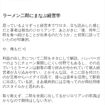
ラーメン二郎にまなぶ経営学
思っているよりずっと経営本でワロタ。立ち読みした感じ
だと著者は相当のジロリアンで、あとがきに「後、何年二
郎を食べ続けることが出来るのだろうか」と切実に語って
いたのが印象的。
や、俺もだ =)
利益の出し方について二郎をネタにして解説。ハンバーガ
ーのようにチェーン展開しにくい分野でもあるし、その点
でいうとラーメンは顧客の選り好みが分かれていて個人経
営者が入り込みやすい、とかそんな話。そこに目を付けた
のが王将やらハイデイ日高で、彼らは資本を活用して駅前
に出店している訳。まあ最終的には立地ってのが両社同様
のスタイルかと思われる。
取り敢えず、二郎を全面に出してるがジロリアンの常識ば
かりなので期待はしない方が。