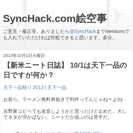
SyncHack.com絵空事
ご意見・修正等、ありましたら
@SyncHack
までmentionsで
も入れていただければ対処できると思います、多分。
2013年10月1日火曜日
【新米ニート日誌】 10/1は天下一品の
日ですが何か？
天下一品祭り 2013 | 天下一品
お前ら、ラーメン無料券如きで列作ってんじゃねーよ(ry
吉野家コピペでも改造しようかと思ったけど止めた。大し
てネタが浮かばない。ニートだが並ぶのは苦手だ。