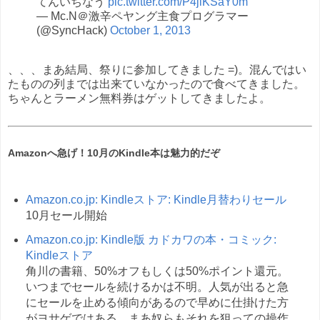
てんいちなう
pic.twitter.com/P4jlKSaY0m
— Mc.N＠激辛ペヤング主食プログラマー
(@SyncHack)
October 1, 2013
、、、まあ結局、祭りに参加してきました =)。混んではい
たものの列までは出来ていなかったので食べてきました。
ちゃんとラーメン無料券はゲットしてきましたよ。
Amazonへ急げ！10月のKindle本は魅力的だぞ
Amazon.co.jp: Kindleストア: Kindle月替わりセール
10月セール開始
Amazon.co.jp: Kindle版 カドカワの本・コミック:
Kindleストア
角川の書籍、50%オフもしくは50%ポイント還元。
いつまでセールを続けるかは不明。人気が出ると急
にセールを止める傾向があるので早めに仕掛けた方
がヨサゲではある。まあ奴らもそれを狙っての操作