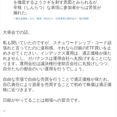
を徹底するようクギを刺す意図とみられるが、
辛辣（しんらつ）な表現に参加者からは苦笑が
漏れた。
--
麻生金融相：また「株屋」呼ばわり 証券業界の新年会で - 毎日新聞
大発会での話。
私も聞いていたのですが、スチュワードシップ・コード頑
張れと言ってたのに違和感。それなら日銀のETF買いを止
めさせてください。インデックス運用は、適正価格が保た
れませんし、ガバナンスは運用会社へ丸投げすることにな
ります。運用会社は議決権行使助言会社に丸投げしつつ、
自分たちの都合のいい運用を行うでしょう。
自由な市場で自由な売買を行うことで適正価格が保たれ、
自己責任により資産を売買することで初めて株価は適正価
格に近づきます。
日銀がやってることは相場への冒涜です。
--