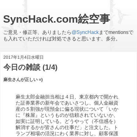
SyncHack.com絵空事
ご意見・修正等、ありましたら
@SyncHack
までmentionsで
も入れていただければ対処できると思います、多分。
2017年1月4日水曜日
今日の雑談 (1/4)
麻生さんが正しい =)
麻生太郎金融担当相は４日、東京都内で開かれ
た証券業界の新年会であいさつし、個人金融資
産の５割強が現預金に偏る現状について「いか
に『株屋』というものが信頼されていないか、
如実に証明している。どうやって（不信感を）
解消するかが皆さんの仕事だ」と注文した。ト
ランプ相場の活況にわく業界に対し、顧客保護