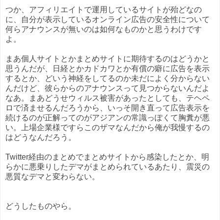
つか、アフィリエイトで運用しているサイトが殆どなの
に、自分が表示しているオンライン広告の安全性について
何らアナウンスが無いのは如何なものかと思うわけです
よ。
まあ個人サイトとかまとめサイトに期待するのはどうかと
思うんだが、日経とかカドカワとか有償の癖に広告を表示
するとか、どいう神経をしてるのか未だによく分からない
んだけど、彼らからのアナウンスって見つからないんだよ
なあ。まあどうせウィルス被害があったとしても、テヘペ
ロで済ませるんだろうから、いっそ開き直って広告表示を
続けるのが正解ってのがアジアンの常識っぽくて胸糞が悪
い。上場企業様ですらこのザマなんだから俺が我慢するの
はどうなんだろう。
Twitter経由のまとめでまとめサイトから感染したとか、明
らかに悪乗りしたデマがまとめられているあたり、震災の
悪質なデマと変わらない。
どうしたものやら。