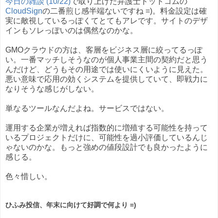
今日の雑談 (10/22)
で取り上げた弁護士ドットコムの
CloudSign
の二番煎じ感半端ないですね =)。料金設定は確
実に敵視しているっぽくてとてもアレです。サイトのデザ
インもソレっぽいのは偶然なのかな。
GMOクラウドの方は、客層をビジネス層に絞ってるっぽ
い。一番マッチしそうなのが個人事業主間の契約だと思う
んだけど、どうもその用途では使いにくいように見えた。
悪い意味で応用の効くシステムを提供していて、即戦力に
なりそうな感じがしない。
単なるツールなんだよね。サービスではない。
運用する企業が増えれば指数的に増殖する可能性を持って
いるプロジェクトだけに、可能性を過小評価しているんじ
ゃないのかな。もっと強めの値段設計でも良かったように
感じる。
色々惜しい。
ひふみ投信、年末に向けて好調で何より =)