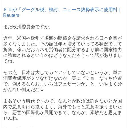
ＥＵが「グーグル税」検討、ニュース抜粋表示に使用料 |
Reuters
また欧州委員会ですか。
近年、米国や欧州で多額の賠償金を請求される日本企業が
多くなりました。その額は年々増えていってる状況でして
折角、稼いだおカネを労働者に配分するより前に国家権力
に強奪されるというのはどうなんだろうって話がありまし
てね。
その点、日本は大してカツアゲしていないというか、単に
消費者保護がクソなだけなのか、実にビミョーな立ち位置
で、例えるならおまいらはフェザーンか、と。いやよく分
かんない例えだなｗ
まあそいう時代ですので、なんとか政治は許さないとか国
内で悪意をばら撒くより、海外でもっと悪意を振りまいた
ら、悪意の国際化が展開できて、なんか、素敵だと思えま
せんね。