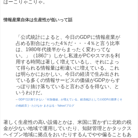
はーこりゃこりゃ。
情報産業自体は生産性が低いって話
「公式統計によると、今日のGDPに情報産業が
占める割合はたった4％だ・・・4％と言う比率
は、1980年代後半からまったく変わってな
い。」（186㌻）しかし私達がPCやスマホを利
用する時間は著しく増えているし、それによっ
て得られる情報量は桁違いに増えている。これ
は明らかにおかしい。今日の経済で生み出され
ている多くの情報サービスの価値がGDPからす
っぽり抜け落ちていると言わざるを得ない、と
いうわけだ。
--
GDPで計測できない「付加価値」が増えている。経済統計としてのGDPの限界 ( そ
の他経済 ) - たけなか まさはる - Yahoo!ブログ
著しく生産性の高い設備とかは、米国に置かずに北欧の税
金が少ない地域で運用していたり、知財管理とかタックス
ヘイブン地域に拠点をおいたりするんでやや偏ることもあ